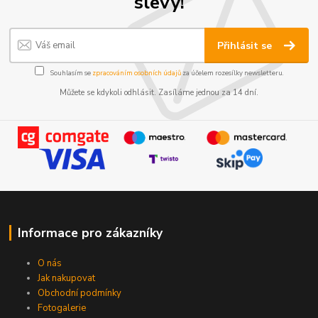
slevy!
Přihlásit se
Souhlasím se
zpracováním osobních údajů
za účelem rozesílky newsletteru.
Můžete se kdykoli odhlásit. Zasíláme jednou za 14 dní.
Informace pro zákazníky
O nás
Jak nakupovat
Obchodní podmínky
Fotogalerie