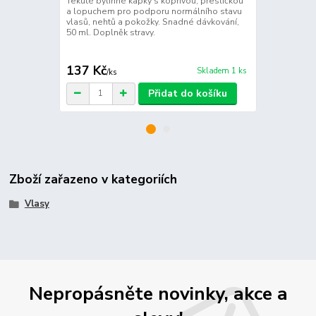
Tekuté bylinné kapky s kopřivou, přesličkou
Gotu kola (B
a lopuchem pro podporu normálního stavu
učení, psych
vlasů, nehtů a pokožky. Snadné dávkování,
užívá pro pa
50 ml. Doplněk stravy.
pohodu. Prak
dávkování. D
137 Kč
135 Kč
Skladem 1 ks
/
ks
/
ks
Přidat do košíku
Zboží zařazeno v kategoriích
Vlasy
Nepropásněte novinky, akce a