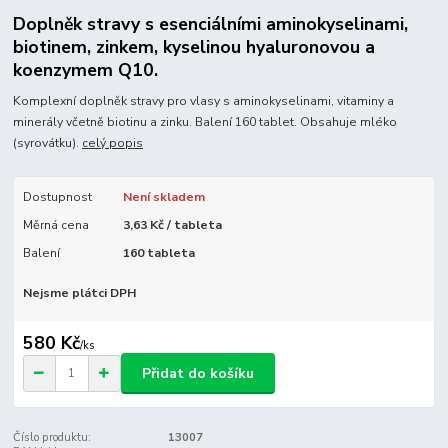
Doplněk stravy s esenciálními aminokyselinami,
biotinem, zinkem, kyselinou hyaluronovou a
koenzymem Q10.
Komplexní doplněk stravy pro vlasy s aminokyselinami, vitaminy a
minerály včetně biotinu a zinku. Balení 160 tablet. Obsahuje mléko
(syrovátku).
celý popis
Dostupnost
Není skladem
Měrná cena
3,63 Kč / tableta
Balení
160 tableta
Nejsme plátci DPH
580 Kč
/
ks
Přidat do košíku
Číslo produktu:
13007