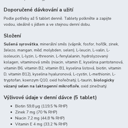
Doporučené dávkování a užití
Podle potřeby až 5 tablet denně. Tablety polkněte a zapijte
vodou, ideálně s jídlem a ve stejnou denní dobu.
Složení
Sušená syrovátka
, minerální směs (vápník, fosfor, hořčík, zinek,
železo, mangan, měď, molybden, selen), L-leucin, L-valin, L-
isoleucin, L-lyzin, L-threonin, L-fenylalanin, hydrolyzovaný
kolagen, vitaminová směs (niacin, vitamin E, kyselina pantotenová,
vitamin B6, vitamin B2, vitamin B1, kyselina listová, biotin, vitamin
D, vitamin B12), kyselina hyaluronová, L-cystin, L-methionin, L-
tryptofan, koenzym Q10, oxid hořečnatý, L-taurin,
biologicky
vázaný selen na laktogenní mikrofloře
, oxid zinečnatý.
Výživové údaje v denní dávce (5 tablet)
Biotin 59,8 μg (119,5 % RHP)
Zinek 7 mg (70 % RHP)
Niacin 7,2 mg (44,8 % RHP)
Vitamin E 4 mg (33,2 % RHP)