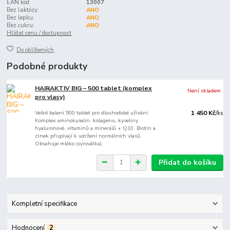
EAN kód:
13007
Bez laktózy:
ANO
Bez lepku:
ANO
Bez cukru:
ANO
Hlídat cenu / dostupnost
Do oblíbených
Podobné produkty
HAIRAKTIV BIG – 500 tablet (komplex
Není skladem
pro vlasy)
Velké balení 500 tablet pro dlouhodobé užívání.
1 450 Kč
/
ks
Komplex aminokyselin, kolagenu, kyseliny
hyaluronové, vitaminů a minerálů + Q10. Biotin a
zinek přispívají k udržení normálních vlasů.
Obsahuje mléko (syrovátka).
Přidat do košíku
Kompletní specifikace
Hodnocení
2