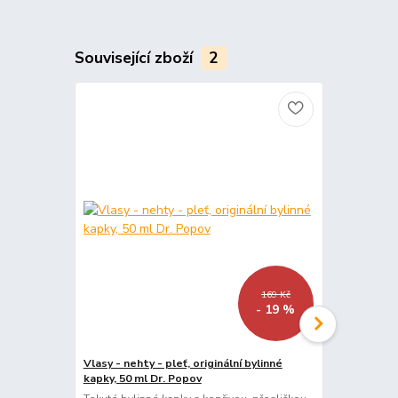
Související zboží
2
169 Kč
- 19 %
Vlasy - nehty - pleť, originální bylinné
Gotu kola , o
kapky, 50 ml Dr. Popov
Dr. Popov