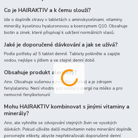
Co je HAIRAKTIV a k čemu slouží?
Jde o doplněk stravy v tabletách s aminokyselinami, vitaminy,
minerály, kyselinou hyaluronovou a koenzymem Q10. Obsahuje
biotin a zinek, které přispívají k udržení normálních vlasů.
Jaké je doporučené dávkování a jak se užívá?
Podle potřeby až 5 tablet denně. Tablety polkněte a zapijte
vodou, nejlépe s jídlem a ve stejné denní době.
Obsahuje produkt alergeny?
Ano. Obsahuje sušenou syrovátku (mléko) a je zdrojem
fenylalaninu. Není vhodný pro osoby s alergií na mléko a pro
nemocné fenylketonurií.
Mohu HAIRAKTIV kombinovat s jinými vitaminy a
minerály?
Ano, ale vyhněte se zdvojování stejných živin ve vysokých
dávkách. Pokud užíváte další multivitamin nebo minerální doplněk,
porovnejte etikety, abyste nepřekračovali doporučené denní