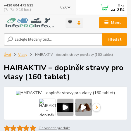
0
ks
+420 604 473 523
CZK
za
0 Kč
(Po-Pá, 9-19 hod.)
Menu
Hledat
Úvod
Vlasy
HAIRAKTIV – doplněk stravy pro vlasy (160 tablet)
HAIRAKTIV – doplněk stravy pro
vlasy (160 tablet)
Ohodnotit produkt