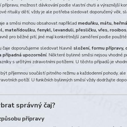
ší přípravu, možnost dávkování podle vlastní chuti a výraznější ko
ové rituály dětí, vždy je ale potřeba sledovat doporučený věk, s
čaje a směsi mohou obsahovat například
meduňku, mátu, heřmáne
l, mateřídoušku, fenykl, levanduli, přesličku, vřes, rooibo
avně pro běžné pití, jiné mají konkrétnější zaměření podle použité
ru čaje doporučujeme sledovat hlavně
složení, formu přípravy
a případná upozornění
. Některé bylinné směsi nejsou vhodné pro
zníky s určitými zdravotními potížemi. U těchto případů je vhod
být příjemnou součástí pitného režimu a každodenní pohody, ale 
ravotních potíží. U funkčních bylinných směsí vždy dodržujte do
ybrat správný čaj?
způsobu přípravy