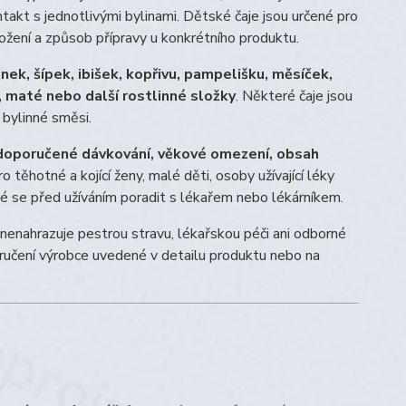
ntakt s jednotlivými bylinami. Dětské čaje jsou určené pro
ložení a způsob přípravy u konkrétního produktu.
k, šípek, ibišek, kopřivu, pampelišku, měsíček,
s, maté nebo další rostlinné složky
. Některé čaje jsou
 bylinné směsi.
, doporučené dávkování, věkové omezení, obsah
 těhotné a kojící ženy, malé děti, osoby užívající léky
né se před užíváním poradit s lékařem nebo lékárníkem.
nenahrazuje pestrou stravu, lékařskou péči ani odborné
poručení výrobce uvedené v detailu produktu nebo na