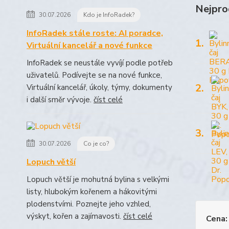
Nejpro
30.07.2026
Kdo je InfoRadek?
InfoRadek stále roste: AI poradce,
1.
Virtuální kancelář a nové funkce
InfoRadek se neustále vyvíjí podle potřeb
uživatelů. Podívejte se na nové funkce,
2.
Virtuální kancelář, úkoly, týmy, dokumenty
i další směr vývoje.
číst celé
3.
30.07.2026
Co je co?
Lopuch větší
Lopuch větší je mohutná bylina s velkými
listy, hlubokým kořenem a hákovitými
plodenstvími. Poznejte jeho vzhled,
výskyt, kořen a zajímavosti.
číst celé
Cena: