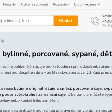
Kontakty
Ochrana soukromí
Rozcestník
Blog - kecárna
Nevíte
Hledat
+420
(Po-Pá
Čaj
– bylinné, porcované, sypané, dět
 mezi nejoblíbenější nápoje pro každodenní pití, odpočinek i příjem
 směsí pro dospělé i děti – od klasických porcovaných čajů přes
zahrnuje
bylinné originální čaje a směsi, porcované čaje, syp
e podle zvěrokruhu i zahraniční čaje
. Díky tomu si můžete vybr
byliny nebo konkrétního zaměření.
 čaje jsou praktické pro rychlou přípravu doma, v práci i na cestác