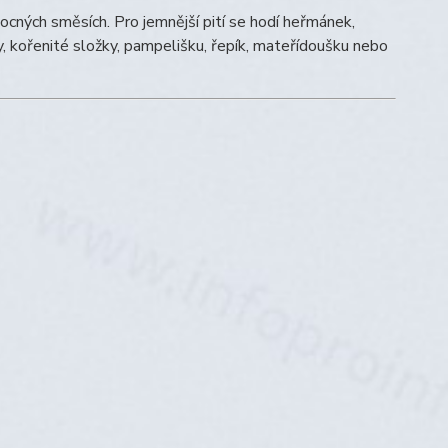
vocných směsích. Pro jemnější pití se hodí heřmánek,
 kořenité složky, pampelišku, řepík, mateřídoušku nebo