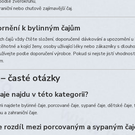
 podle zvěrokruhu,
raniční nebo chuťově zajímavější čaj.
rnění k bylinným čajům
ch čajů vždy čtěte složení, doporučené dávkování a upozornění u
 těhotné a kojící ženy, osoby užívající léky nebo zákazníky s dlou
žívejte podle doporučení výrobce. Pokud si nejste jistí vhodnos
m.
– časté otázky
aje najdu v této kategorii?
ii najdete bylinné čaje, porcované čaje, sypané čaje, dětské čaje,
u a zahraniční čaje.
je rozdíl mezi porcovaným a sypaným ča