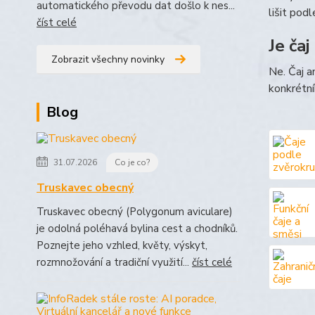
automatického převodu dat došlo k nes...
lišit pod
číst celé
Je čaj
Zobrazit všechny novinky
Ne. Čaj a
konkrétní
Blog
31.07.2026
Co je co?
Truskavec obecný
Truskavec obecný (Polygonum aviculare)
je odolná poléhavá bylina cest a chodníků.
Poznejte jeho vzhled, květy, výskyt,
rozmnožování a tradiční využití...
číst celé