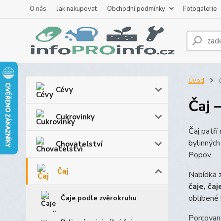
O nás
Jak nakupovat
Obchodní podmínky
Fotogalerie
Úvod
Cévy
Čaj 
Cukrovinky
Čaj patří
bylinných
Chovatelství
Popov.
Čaj
Nabídka 
čaje, čaj
oblíbené 
Čaje podle zvěrokruhu
Porcované