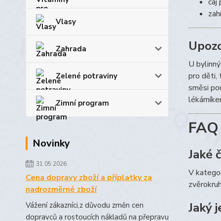
čaj
zah
Vlasy
Upozo
Zahrada
U bylinný
pro děti,
Zelené potraviny
směsi pou
lékárníke
Zimní program
FAQ 
Novinky
Jaké č
31.05.2026
V kategor
Cena dopravy zboží a příplatky za
zvěrokruh
nadrozměrné zboží
Jaký 
Vážení zákazníci,z důvodu změn cen
dopravců a rostoucích nákladů na přepravu