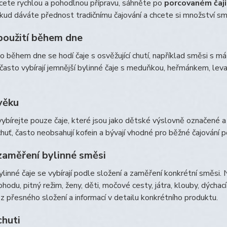
cete rychlou a pohodlnou přípravu, sáhněte po
porcovaném čaji
kud dáváte přednost tradičnímu čajování a chcete si množství sm
použití během dne
 během dne se hodí čaje s osvěžující chutí, například směsi s m
 často vybírají jemnější bylinné čaje s meduňkou, heřmánkem, leva
věku
vybírejte pouze čaje, které jsou jako dětské výslovně označené 
chuť, často neobsahují kofein a bývají vhodné pro běžné čajování 
zaměření bylinné směsi
ylinné čaje se vybírají podle složení a zaměření konkrétní směsi. 
ohodu, pitný režim, ženy, děti, močové cesty, játra, klouby, dýcha
z přesného složení a informací v detailu konkrétního produktu.
chuti