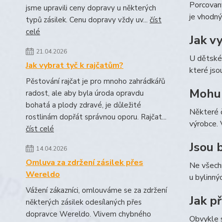
Porcovaný
jsme upravili ceny dopravy u některých
je vhodný 
typů zásilek. Cenu dopravy vždy uv...
číst
celé
Jak v
21.04.2026
U dětskéh
Jak vybrat tyč k rajčatům?
které jso
Pěstování rajčat je pro mnoho zahrádkářů
Mohu 
radost, ale aby byla úroda opravdu
bohatá a plody zdravé, je důležité
Některé č
rostlinám dopřát správnou oporu. Rajčat...
výrobce. 
číst celé
Jsou 
14.04.2026
Omluva za zdržení zásilek přes
Ne všechn
Wereldo
u bylinný
Vážení zákazníci, omlouváme se za zdržení
Jak př
některých zásilek odesílaných přes
dopravce Wereldo. Vlivem chybného
Obvykle s