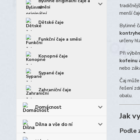
Bylinné originální čaje a
tradičněj
směsi
menší čaj
Dětské čaje
Bylinné 
kontryhe
Funkční čaje a směsi
určeny hl
Při výbě
Konopné čaje
kofeinu 
nebo záka
Sypané čaje
Čaj může 
řešení zd
Zahraniční čaje
obalu.
Domácnost
Jak v
Dílna a vše do ní
Podle 