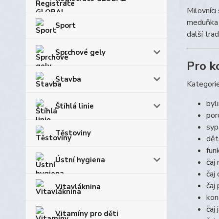
Milovníci
meduňka n
Sport
další tra
Sprchové gely
Pro k
Stavba
Kategori
byli
Štíhlá linie
por
syp
Těstoviny
dět
fun
Ústní hygiena
čaj
čaj
čaj
Vitavláknina
kon
čaj
Vitamíny pro děti