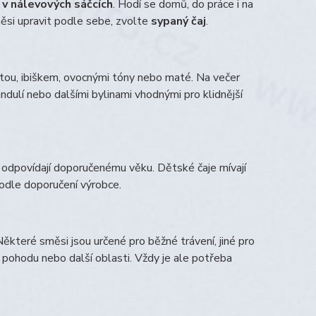
 v nálevových sáčcích
. Hodí se domů, do práce i na
ěsi upravit podle sebe, zvolte
sypaný čaj
.
átou, ibiškem, ovocnými tóny nebo maté. Na večer
ndulí nebo dalšími bylinami vhodnými pro klidnější
a odpovídají doporučenému věku. Dětské čaje mívají
podle doporučení výrobce.
Některé směsi jsou určené pro běžné trávení, jiné pro
cí pohodu nebo další oblasti. Vždy je ale potřeba