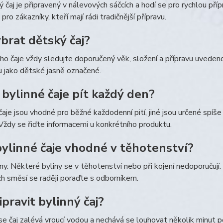
 čaj je připravený v nálevových sáčcích a hodí se pro rychlou pří
pro zákazníky, kteří mají rádi tradičnější přípravu.
ybrat dětský čaj?
o čaje vždy sledujte doporučený věk, složení a přípravu uvedenou
u jako dětské jasně označené.
bylinné čaje pít každý den?
aje jsou vhodné pro běžné každodenní pití, jiné jsou určené spíš
Vždy se řiďte informacemi u konkrétního produktu.
bylinné čaje vhodné v těhotenství?
y. Některé byliny se v těhotenství nebo při kojení nedoporučují. 
ch směsí se raději poraďte s odborníkem.
ipravit bylinný čaj?
e čaj zalévá vroucí vodou a nechává se louhovat několik minut 