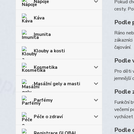
Nápoje
Pokud ch
cesty. Po
Káva
Podle 
Ráno nebo
Imunita
zákazníci
čajování.
Klouby a kosti
Podle 
Kosmetika
Pro děti 
jemnější 
Masážní gely a masti
Podle 
Parfémy
Funkční b
večerní p
vycházet 
Péče o zdraví
Podle 
Registrace GLOBAL