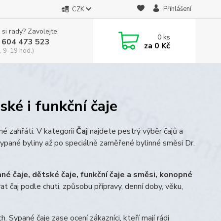
Přihlášení
CZK
 si rady? Zavolejte.
0
ks
 604 473 523
za
0 Kč
, 9-19 hod.)
ské i funkční čaje
né zahřátí. V kategorii
Čaj
najdete pestrý výběr čajů a
 sypané byliny až po speciálně zaměřené bylinné směsi Dr.
ané čaje, dětské čaje, funkční čaje a směsi, konopné
at čaj podle chuti, způsobu přípravy, denní doby, věku,
h. Sypané čaje zase ocení zákazníci, kteří mají rádi