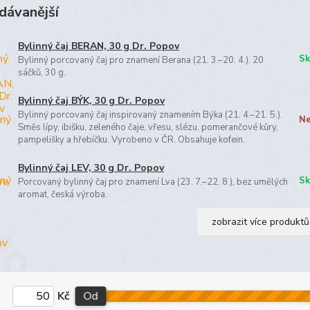
dávanější
Bylinný čaj BERAN, 30 g Dr. Popov
Sk
Bylinný porcovaný čaj pro znamení Berana (21. 3.–20. 4.). 20
sáčků, 30 g.
Bylinný čaj BÝK, 30 g Dr. Popov
Bylinný porcovaný čaj inspirovaný znamením Býka (21. 4.–21. 5.).
Ne
Směs lípy, ibišku, zeleného čaje, vřesu, slézu, pomerančové kůry,
pampelišky a hřebíčku. Vyrobeno v ČR. Obsahuje kofein.
Bylinný čaj LEV, 30 g Dr. Popov
Sk
Porcovaný bylinný čaj pro znamení Lva (23. 7.–22. 8.), bez umělých
aromat, česká výroba.
zobrazit více produktů
Kč
Od