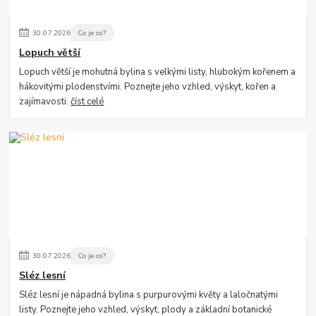
30
.
07
.
2026
Co je co?
Lopuch větší
Lopuch větší je mohutná bylina s velkými listy, hlubokým kořenem a
hákovitými plodenstvími. Poznejte jeho vzhled, výskyt, kořen a
zajímavosti.
číst celé
30
.
07
.
2026
Co je co?
Sléz lesní
Sléz lesní je nápadná bylina s purpurovými květy a laločnatými
listy. Poznejte jeho vzhled, výskyt, plody a základní botanické