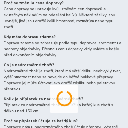
Proč se změnila cena dopravy?
Cena dopravy se upravuje kvůli změnám cen dopravců a
skutečným nákladům na odesílání balíků. Některé zásilky jsou
levnější, jiné jsou dražší kvůli hmotnosti, rozměrům nebo typu
zboží.
Kdy mám dopravu zdarma?
Doprava zdarma se zobrazuje podle typu dopravce, sortimentu a
hodnoty objednávky. Přesnou cenu dopravy vždy uvidíte v košíku
před dokončením objednávky.
Co je nadrozměrné zboží?
Nadrozměrné zboží je zboží, které má větší délku, neobvyklý tvar,
vyšší hmotnost nebo se nevejde do běžné balíkové přepravy.
Dopravce jej může účtovat jako dražší zásilku nebo paletovou
přepravu.
Kolik je příplatek za nadrozměrné zboží?
Příplatek za nadrozměrné zboží je 10 Kč za každý kus zboží s
délkou nad 150 cm.
Proč se příplatek účtuje za každý kus?
Dopravce nám u nadrozměrného zboží účtuje přepravu výrazně