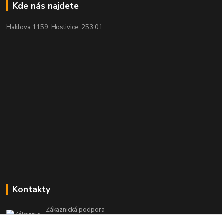
Kde nás najdete
Haklova 1159, Hostivice, 253 01
Kontakty
Zákaznická podpora
+420 604 473 523