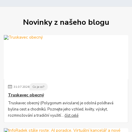
Novinky z našeho blogu
31
.
07
.
2026
Co je co?
Truskavec obecný
Truskavec obecný (Polygonum aviculare) je odolná poléhavá
bylina cest a chodníků. Poznejte jeho vzhled, květy, výskyt,
rozmnožování a tradiční využití...
číst celé