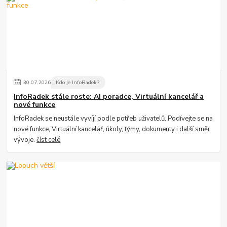
30
.
07
.
2026
Kdo je InfoRadek?
InfoRadek stále roste: AI poradce, Virtuální kancelář a
nové funkce
InfoRadek se neustále vyvíjí podle potřeb uživatelů. Podívejte se na
nové funkce, Virtuální kancelář, úkoly, týmy, dokumenty i další směr
vývoje.
číst celé