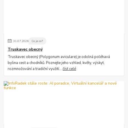
31
.
07
.
2026
Co je co?
Truskavec obecný
Truskavec obecný (Polygonum aviculare) je odolná poléhavá
bylina cest a chodníků. Poznejte jeho vzhled, květy, výskyt,
rozmnožování a tradiční využití...
číst celé