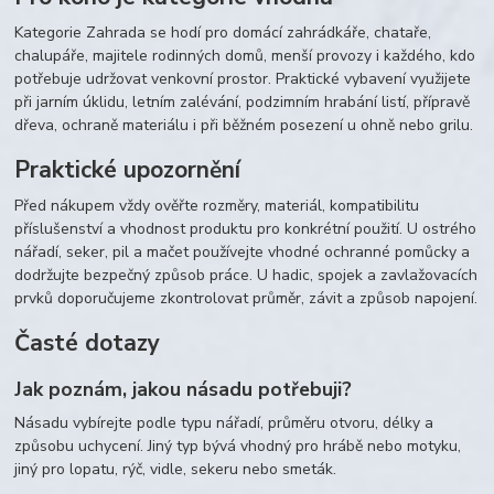
Kategorie Zahrada se hodí pro domácí zahrádkáře, chataře,
chalupáře, majitele rodinných domů, menší provozy i každého, kdo
potřebuje udržovat venkovní prostor. Praktické vybavení využijete
při jarním úklidu, letním zalévání, podzimním hrabání listí, přípravě
dřeva, ochraně materiálu i při běžném posezení u ohně nebo grilu.
Praktické upozornění
Před nákupem vždy ověřte rozměry, materiál, kompatibilitu
příslušenství a vhodnost produktu pro konkrétní použití. U ostrého
nářadí, seker, pil a mačet používejte vhodné ochranné pomůcky a
dodržujte bezpečný způsob práce. U hadic, spojek a zavlažovacích
prvků doporučujeme zkontrolovat průměr, závit a způsob napojení.
Časté dotazy
Jak poznám, jakou násadu potřebuji?
Násadu vybírejte podle typu nářadí, průměru otvoru, délky a
způsobu uchycení. Jiný typ bývá vhodný pro hrábě nebo motyku,
jiný pro lopatu, rýč, vidle, sekeru nebo smeták.