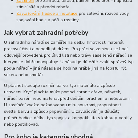
Zastínění
pro zahradu, terasu, balkon nebo plot – například
stínící sítě a přírodní rohože.
Zavlažování, hadice a instalace
pro zalévání, rozvod vody,
spojování hadic a péči o rostliny.
Jak vybrat zahradní potřeby
U zahradního nářadí se zaměřte na délku, hmotnost, materiál
pracovní části a pohodlí při držení. Pro práci se zeminou se hodí
odolnější provedení, pro úklid listí nebo trávy zase lehčí nářadí, se
kterým se dobře manipuluje. U násad je důležité zvolit správný typ
podle nářadí – jiná násada se hodí na hrábě, jiná na lopatu, rýč,
sekeru nebo smeták.
U plachet sledujte rozměr, barvu, typ materiálu a způsob
uchycení. Krycí plachta může pomoci chránit dřevo, nábytek,
nářadí, bazén nebo materiál před deštěm, prachem a nečistotami.
U zastínění zvažte požadovanou míru soukromí, propustnost
světla, barvu a způsob připevnění. U zavlažování je důležitý
průměr hadice, délka, typ spojek a kompatibilita s kohouty, ventily
nebo postřikovači.
Pro koho je kategorie vhodná