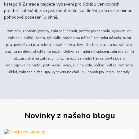
kategorii Zahrada najdete vybavení pro údržbu venkovních
prostor, zalévání, zakrývání materiálu, zastínění, práci se zeminou i
pohodové posezení u ohně.
zahrada, zahradní potřeby, zahradní nářadí, potřeby pro zahradu, vybavení na
zahradu, hrábě, lopata, rýč, vidle, násada na nářadí, zahradní násada, ruční
pila, prořezávací pila, sekera, kalač, mačeta, krycí plachta, plachta na zahradu,
plachta na dřevo, plachta na bazén, pletivo, zahradní síť, oplocení zahrady, stínící
síť, zastínění na zahradu, rohož na plot, zahradní hadice, zavlažování,
rychlospojka na hadici, postřikovač, konev, sud na vodu, opékací vidlice, zahradní
úklid, zahrada a chalupa, vybavení na chalupu, nářadí pro údržbu zahrady
Novinky z našeho blogu