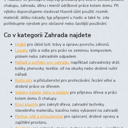
chalupu, zahradu, dílnu i menší údržbové práce kolem domu. Při
výběru doporučujeme sledovat hlavně účel použití, rozměr,
materiál, délku násady, typ připojení u hadic a také to, zda
potřebujete výrobek pro občasné nebo častější používání.
Co v kategorii Zahrada najdete
Hrábě
pro úklid listí, trávy a úpravu povrchu záhonů.
Lopaty
, rýče a vidle pro práci se zeminou, kompostem,
pískem nebo zahradním odpadem.
Nářadí a potřeby pro zahradu
, například zahradnický drát,
kolíky, jmenovky, textilie, síť na okurky nebo drobné ruční
nářadí.
Ruční pily
a příslušenství pro prořezávání, řezání větví a
drobné práce se dřevem.
Sekery, kalače, klíny a mačety
pro přípravu dřeva a práci
kolem domu či chalupy.
Krycí plachty
pro zakrytí dřeva, zahradní techniky,
stavebního materiálu, bazénu nebo vybavení na zahradě.
Pletiva, sítě a příslušenství
pro oplocení, drobné opravy a
zajištění prostoru.