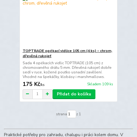
TOPTRADE opékací vidlice 105 cm (4 ks) – chrom,
dřevěná rukojeť
Sada 4 opékacích vidlic TOPTRADE (105 cm) z
chromovaného drátu 5 mm. Dřevěná rukojeť dobře
sedí v ruce, kožené poutko usnadní zavěšení.
Vhodné na špekáčky, klobásy i marshmallows.
175 Kč
Skladem 109 ks
/
ks
Přidat do košíku
strana
z 1
Praktické potřeby pro zahradu, chalupu i práci kolem domu. V