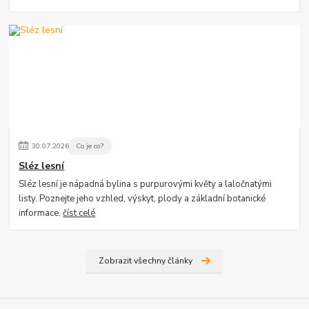
30
.
07
.
2026
Co je co?
Sléz lesní
Sléz lesní je nápadná bylina s purpurovými květy a laločnatými
listy. Poznejte jeho vzhled, výskyt, plody a základní botanické
informace.
číst celé
Zobrazit všechny články