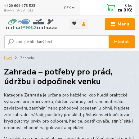
0
ks
+420 604 473 523
CZK
za
0 Kč
(Po-Pá, 9-19 hod.)
Menu
Hledat
Úvod
Zahrada
Zahrada – potřeby pro práci,
údržbu i odpočinek venku
Kategorie
Zahrada
je určena pro každého, kdo hledá praktické
vybavení pro práci venku, údržbu zahrady, ochranu materiálu,
zavlažování, zastínění nebo pohodové posezení u ohně. Najdete
zde zahradní nářadí, pomůcky pro úklid, příslušenství k pěstování,
krycí plachty, prvky pro oplocení, hadice, postřikovače, stínící sítě i
drobnosti vhodné na grilování a opékání.
V nabídce se postupně objevují produkty pro běžné domácí použití,