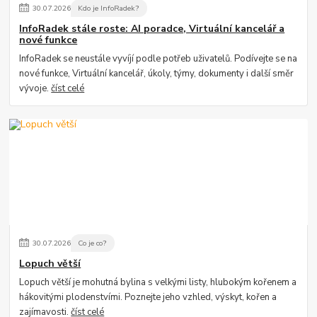
30
.
07
.
2026
Kdo je InfoRadek?
InfoRadek stále roste: AI poradce, Virtuální kancelář a
nové funkce
InfoRadek se neustále vyvíjí podle potřeb uživatelů. Podívejte se na
nové funkce, Virtuální kancelář, úkoly, týmy, dokumenty i další směr
vývoje.
číst celé
30
.
07
.
2026
Co je co?
Lopuch větší
Lopuch větší je mohutná bylina s velkými listy, hlubokým kořenem a
hákovitými plodenstvími. Poznejte jeho vzhled, výskyt, kořen a
zajímavosti.
číst celé