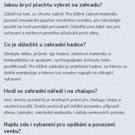
Jakou krycí plachtu vybrat na zahradu?
Záleží na tom, co chcete zakrýt. Pro běžné zakrytí materiálu
postačí standardní plachta vhodného rozměru, pro náročnější
použití se hodí pevnější provedení. Důležité jsou také oka pro
uchycení a možnost pevného přivázání proti větru.
Co je důležité u zahradní hadice?
Sledujte délku, průměr, typ hadice, odolnost materiálu a
kompatibilitu se spojkami, rychlospojkami, kohouty nebo
postřikovači. Pro běžné zalévání je praktická hadice, se kterou se
dobře manipuluje a kterou lze snadno napojit na stávající
vybavení.
Hodí se zahradní nářadí i na chalupu?
Ano, mnoho produktů je vhodných právě pro chalupy, chaty a
sezónní použití. Dobře poslouží při údržbě pozemku, přípravě
dřeva, zalévání, zakrývání materiálu i úklidu venkovních prostor.
Najdu zde i vybavení pro opékání a posezení
venku?