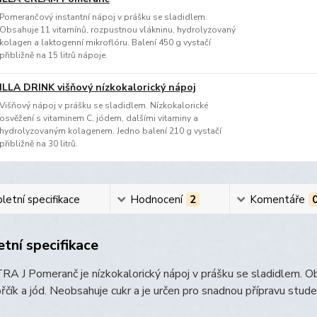
Pomerančový instantní nápoj v prášku se sladidlem.
Obsahuje 11 vitamínů, rozpustnou vlákninu, hydrolyzovaný
kolagen a laktogenní mikroflóru. Balení 450 g vystačí
přibližně na 15 litrů nápoje.
ILLA DRINK višňový nízkokalorický nápoj
Višňový nápoj v prášku se sladidlem. Nízkokalorické
osvěžení s vitaminem C, jódem, dalšími vitaminy a
hydrolyzovaným kolagenem. Jedno balení 210 g vystačí
přibližně na 30 litrů.
etní specifikace
Hodnocení
2
Komentáře
tní specifikace
A J Pomeranč je nízkokalorický nápoj v prášku se sladidlem. Ob
ořčík a jód. Neobsahuje cukr a je určen pro snadnou přípravu stude