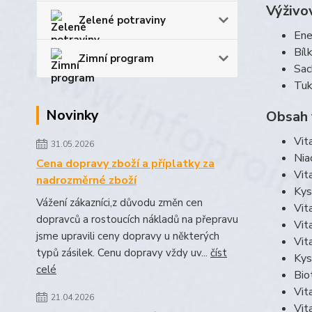
Výživov
Zelené potraviny
Ene
Bíl
Zimní program
Sac
Tuk
Novinky
Obsah v
Vit
31.05.2026
Nia
Cena dopravy zboží a příplatky za
Vit
nadrozměrné zboží
Kys
Vážení zákazníci,z důvodu změn cen
Vit
dopravců a rostoucích nákladů na přepravu
Vit
jsme upravili ceny dopravy u některých
Vit
typů zásilek. Cenu dopravy vždy uv...
číst
Kys
celé
Bio
Vit
21.04.2026
Vit