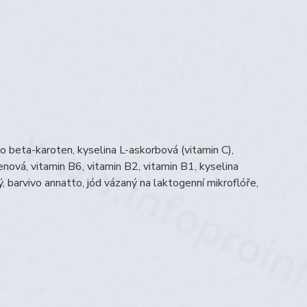
o beta-karoten, kyselina L-askorbová (vitamin C),
enová, vitamin B6, vitamin B2, vitamin B1, kyselina
tý, barvivo annatto, jód vázaný na laktogenní mikroflóře,