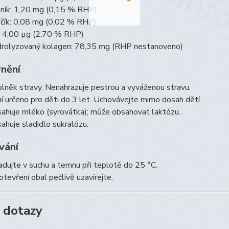
ník: 1,20 mg (0,15 % RHP)
čík: 0,08 mg (0,02 % RHP)
: 4,00 µg (2,70 % RHP)
rolyzovaný kolagen: 78,35 mg (RHP nestanoveno)
nění
lněk stravy. Nenahrazuje pestrou a vyváženou stravu.
í určeno pro děti do 3 let. Uchovávejte mimo dosah dětí.
ahuje mléko (syrovátka); může obsahovat laktózu.
ahuje sladidlo sukralózu.
vání
adujte v suchu a temnu při teplotě do 25 °C.
otevření obal pečlivě uzavírejte.
 dotazy