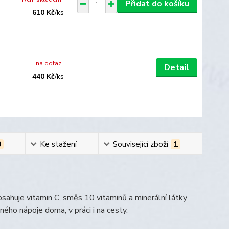
Přidat do košíku
610 Kč
/
ks
na dotaz
Detail
440 Kč
/
ks
0
Ke stažení
Související zboží
1
sahuje vitamin C, směs 10 vitaminů a minerální látky
ného nápoje doma, v práci i na cesty.