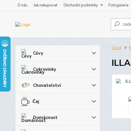
O nás
Jak nakupovat
Obchodní podmínky
Fotogalerie
Úvod
N
Cévy
ILLA
Cukrovinky
Chovatelství
Čaj
Domácnost