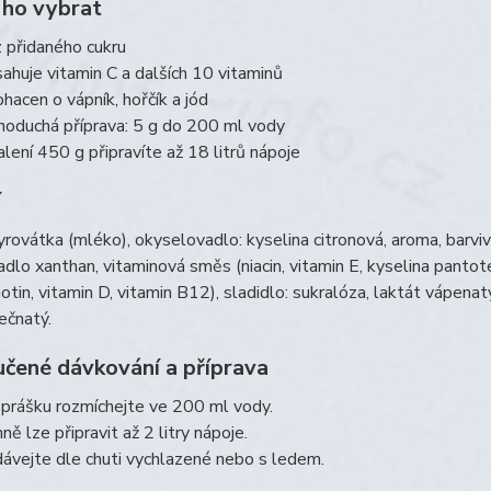
 ho vybrat
 přidaného cukru
ahuje vitamin C a dalších 10 vitaminů
hacen o vápník, hořčík a jód
noduchá příprava: 5 g do 200 ml vody
alení 450 g připravíte až 18 litrů nápoje
í
rovátka (mléko), okyselovadlo: kyselina citronová, aroma, barviv
dlo xanthan, vitaminová směs (niacin, vitamin E, kyselina pantot
biotin, vitamin D, vitamin B12), sladidlo: sukralóza, laktát vápena
řečnatý.
čené dávkování a příprava
 prášku rozmíchejte ve 200 ml vody.
ně lze připravit až 2 litry nápoje.
ávejte dle chuti vychlazené nebo s ledem.