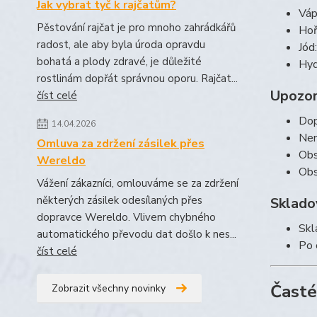
Jak vybrat tyč k rajčatům?
Váp
Pěstování rajčat je pro mnoho zahrádkářů
Hoř
radost, ale aby byla úroda opravdu
Jód
bohatá a plody zdravé, je důležité
Hyd
rostlinám dopřát správnou oporu. Rajčat...
Upozor
číst celé
Dop
14.04.2026
Nen
Omluva za zdržení zásilek přes
Obs
Wereldo
Obs
Vážení zákazníci, omlouváme se za zdržení
některých zásilek odesílaných přes
Sklado
dopravce Wereldo. Vlivem chybného
Skl
automatického převodu dat došlo k nes...
Po 
číst celé
Časté
Zobrazit všechny novinky