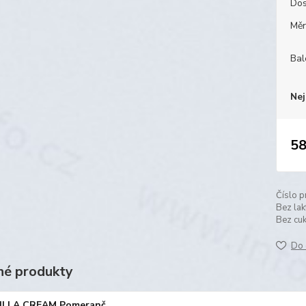
Dos
Měr
Bal
Nej
58
Číslo p
Bez lak
Bez cuk
Do 
é produkty
ILLA CREAM Pomeranč