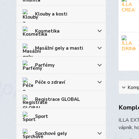
Klouby a kosti
Kosmetika
Masážní gely a masti
Parfémy
Péče o zdraví
Kompl
Registrace GLOBAL
Komple
Sport
ILLA EXTR
vápník, h
Sprchové gely