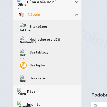
Dílna a vše do ní
Nápoje
S laktózou
Nevhodné pro děti
Bez laktózy
Bez lepku
Bez cukru
Káva
Podobn
Imunita