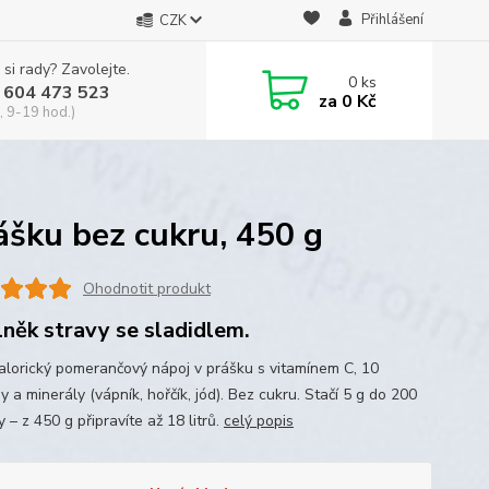
Přihlášení
CZK
 si rady? Zavolejte.
0
ks
 604 473 523
za
0 Kč
, 9-19 hod.)
ášku bez cukru, 450 g
Ohodnotit produkt
něk stravy se sladidlem.
alorický pomerančový nápoj v prášku s vitamínem C, 10
y a minerály (vápník, hořčík, jód). Bez cukru. Stačí 5 g do 200
 – z 450 g připravíte až 18 litrů.
celý popis