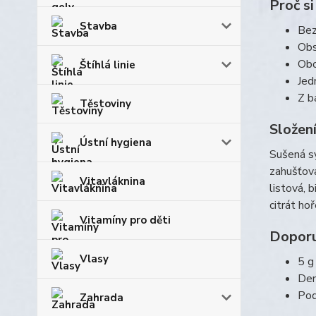
Proč si
Stavba
Bez
Obs
Obo
Štíhlá linie
Jed
Z b
Těstoviny
Složen
Ústní hygiena
Sušená sy
zahušťova
Vitavláknina
listová, 
citrát ho
Vitamíny pro děti
Doporu
Vlasy
5 g
Den
Pod
Zahrada