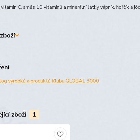
vitamin C, směs 10 vitaminů a minerální látky vápník, hořčík a jó
zboží
žení
log výrobků a produktů Klubu GLOBAL 3000
jící zboží
1