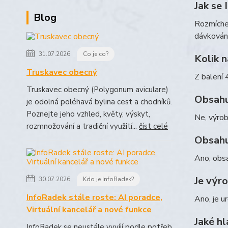
Jak se
Blog
Rozmíchej
dávkování
31.07.2026
Co je co?
Kolik n
Truskavec obecný
Z balení 
Truskavec obecný (Polygonum aviculare)
Obsahu
je odolná poléhavá bylina cest a chodníků.
Poznejte jeho vzhled, květy, výskyt,
Ne, výrob
rozmnožování a tradiční využití...
číst celé
Obsahu
Ano, obsa
Je výr
30.07.2026
Kdo je InfoRadek?
InfoRadek stále roste: AI poradce,
Ano, je u
Virtuální kancelář a nové funkce
Jaké hl
InfoRadek se neustále vyvíjí podle potřeb