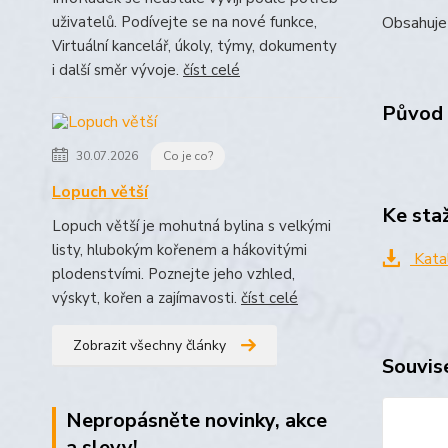
Obsahuje 
uživatelů. Podívejte se na nové funkce,
Virtuální kancelář, úkoly, týmy, dokumenty
i další směr vývoje.
číst celé
Původ 
30.07.2026
Co je co?
Lopuch větší
Ke sta
Lopuch větší je mohutná bylina s velkými
listy, hlubokým kořenem a hákovitými
Kata
plodenstvími. Poznejte jeho vzhled,
výskyt, kořen a zajímavosti.
číst celé
Zobrazit všechny články
Souvise
Nepropásněte novinky, akce
a slevy!