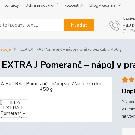
Kontakty
Ochrana soukromí
Rozcestník
Blog - kecárna
Nevíte
Hledat
+420
(Po-Pá
ápoje
ILLA EXTRA J Pomeranč – nápoj v prášku bez cukru, 450 g
 EXTRA J Pomeranč – nápoj v pr
Dopl
Nízkok
vitamín
ml vody