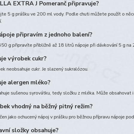
 ILLA EXTRA J Pomeranč připravuje?
te 5 g prášku ve 200 ml vody. Podle chuti můžete použít o něc
.
ápoje připravím z jednoho balení?
450 g připravíte přibližně až 18 litrů nápoje při dávkování 5 g na
je výrobek cukr?
ek neobsahuje cukr. Je slazený sukralózou.
je alergen mléko?
huje sušenou syrovátku, tedy složku z mléka. Může obsahovat i
obek vhodný na běžný pitný režim?
rčen jako ochucený nápoj v prášku pro běžnou přípravu nápoje p
avní složky obsahuje?