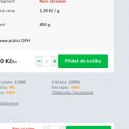
tupnost
Není skladem
ná cena
1,29 Kč / g
ení
450 g
sme plátci DPH
0 Kč
Přidat do košíku
/
ks
roduktu:
12001
EAN kód:
12001
tózy:
NE
Bez lepku:
ANO
ru:
ANO
Hlídat cenu / dostupnost
oblíbených
Není skladem