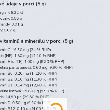
é údaje v porci (5 g)
rgie: 66,22 kJ
koviny: 0,58 g
haridy: 3,01 g
y: 0,07 g
itaminů a minerálů v porci (5 g)
amin C: 19,30 mg (24 % RHP)
cin (NE): 1,80 mg (11,10 % RHP)
amin E (α-TE): 1,00 mg (8,30 % RHP)
elina pantotenová: 0,60 mg (9,90 % RHP)
amin B6: 0,20 mg (14,20 % RHP)
amin B2: 0,16 mg (11,30 % RHP)
amin B1: 0,14 mg (12,60 % RHP)
elina listová: 19,80 µg (9,90 % RHP)
tin: 14,90 µg (29,80 % RHP)
amin D: 0,50 µg (9,90 % RHP)
amin B12: 0,10 µg (4,00 % RHP)