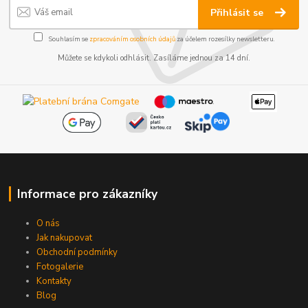
Přihlásit se
Souhlasím se
zpracováním osobních údajů
za účelem rozesílky newsletteru.
Můžete se kdykoli odhlásit. Zasíláme jednou za 14 dní.
Informace pro zákazníky
O nás
Jak nakupovat
Obchodní podmínky
Fotogalerie
Kontakty
Blog