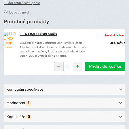
Hlídat cenu / dostupnost
Do oblíbených
Podobné produkty
ILLA LIMO Lesní směs
Není skladem
Osvěžující nápoj v příchuti lesní směs s jódem,
480 Kč
/
ks
11 vitaminy, L-karnitinem a inulinem. Bez cukru,
se sladidlem, určený k přípravě do studené vody.
Balení 220 g vystačí až na 44 litrů.
Přidat do košíku
Kompletní specifikace
Hodnocení
1
Komentáře
0