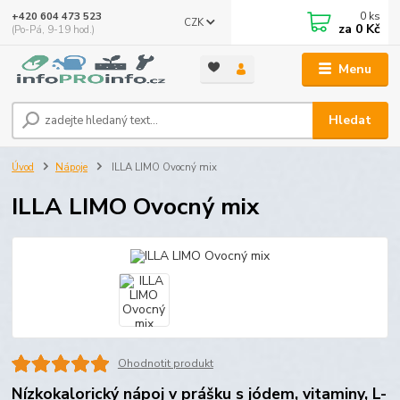
0
ks
+420 604 473 523
CZK
za
0 Kč
(Po-Pá, 9-19 hod.)
Menu
Hledat
Úvod
Nápoje
ILLA LIMO Ovocný mix
ILLA LIMO Ovocný mix
Ohodnotit produkt
Nízkokalorický nápoj v prášku s jódem, vitaminy, L-