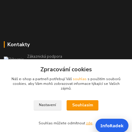
Kontakty
Zákaznická podpora
+420 604 473 523
Zpracování cookies
(Po-Pá, 9-19 hod.)
Náš e-shop a partneři potřebují Váš
souhlas
s použitím souborů
info@infoproinfo.cz
cookies, aby Vám mohli zobrazovat informace týkající se Vašich
zájmů.
Souhlasím
Nastavení
RadovanCZ 2023-25
Souhlas můžete odmítnout
zde
.
InfoRadek
Vytvořeno na
Eshop-rychle.cz