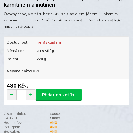
karnitinem a inulinem
Ovocný nápoj v prášku bez cukru, se sladidlem, jódem, 11 vitaminy, L-
karnitinem a inulinem. Stačí rozmíchat ve vodě a připravit si osvěžující
nápoj.
celý popis
Dostupnost
Není skladem
Měrná cena
2,18 Kč / g
Balení
220 g
Nejsme plátci DPH
480 Kč
/
ks
Přidat do košíku
Číslo produktu:
18002
EAN kód:
18002
Bez laktózy:
ANO
Bez lepku:
ANO
Bez cukru:
ANO