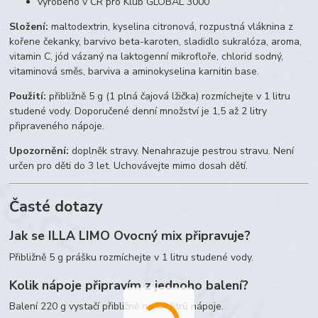
vyrobeno v ČR pro Klub GLOBAL 3000
Složení:
maltodextrin, kyselina citronová, rozpustná vláknina z
kořene čekanky, barvivo beta-karoten, sladidlo sukralóza, aroma,
vitamin C, jód vázaný na laktogenní mikrofloře, chlorid sodný,
vitaminová směs, barviva a aminokyselina karnitin base.
Použití:
přibližně 5 g (1 plná čajová lžička) rozmíchejte v 1 litru
studené vody. Doporučené denní množství je 1,5 až 2 litry
připraveného nápoje.
Upozornění:
doplněk stravy. Nenahrazuje pestrou stravu. Není
určen pro děti do 3 let. Uchovávejte mimo dosah dětí.
Časté dotazy
Jak se ILLA LIMO Ovocný mix připravuje?
Přibližně 5 g prášku rozmíchejte v 1 litru studené vody.
Kolik nápoje připravím z jednoho balení?
Balení 220 g vystačí přibližně na 44 litrů nápoje.