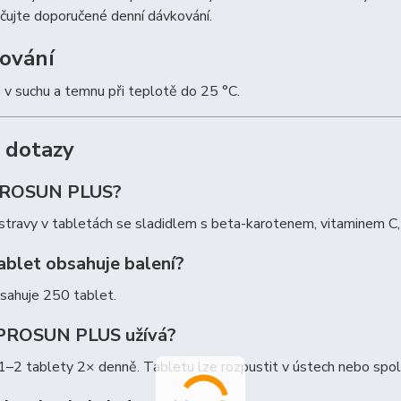
čujte doporučené denní dávkování.
ování
 v suchu a temnu při teplotě do 25 °C.
 dotazy
 PROSUN PLUS?
stravy v tabletách se sladidlem s beta-karotenem, vitaminem C
ablet obsahuje balení?
sahuje 250 tablet.
 PROSUN PLUS užívá?
–2 tablety 2× denně. Tabletu lze rozpustit v ústech nebo spolk