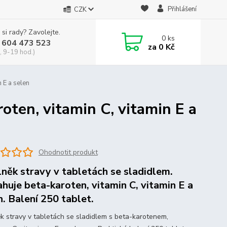
Přihlášení
CZK
 si rady? Zavolejte.
0
ks
 604 473 523
za
0 Kč
, 9-19 hod.)
 E a selen
ten, vitamin C, vitamin E a
Ohodnotit produkt
něk stravy v tabletách se sladidlem.
huje beta-karoten, vitamin C, vitamin E a
n. Balení 250 tablet.
k stravy v tabletách se sladidlem s beta-karotenem,