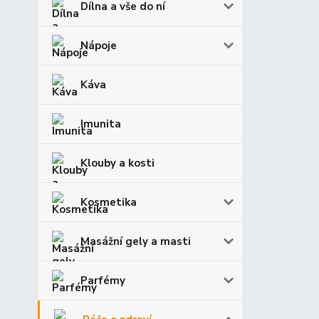
Dílna a vše do ní
Nápoje
Káva
Imunita
Klouby a kosti
Kosmetika
Masážní gely a masti
Parfémy