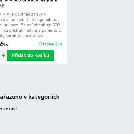
in MIX 500 tablet – malina a
nč
n MIX je doplněk stravy v
h s vitaminem C, Ginkgo biloba,
a inulinem. Balení obsahuje 500
 mixu příchutí malina a pomeranč.
dly sorbitol a sukralóza.
č
Skladem 2 ks
/
ks
Přidat do košíku
zařazeno v kategoriích
o zdraví