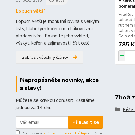
VitaRut
30.07.2026
Co je co?
pomera
Lopuch větší
VitaRuti
tabletác
Lopuch větší je mohutná bylina s velkými
rutinem 
listy, hlubokým kořenem a hákovitými
tablet v
plodenstvími. Poznejte jeho vzhled,
Se sladi
výskyt, kořen a zajímavosti.
číst celé
785 K
Zobrazit všechny články
Nepropásněte novinky, akce
a slevy!
Zboží 
Můžete se kdykoli odhlásit. Zasíláme
jednou za 14 dní.
Péče 
Přihlásit se
Souhlasím se
zpracováním osobních údajů
za účelem