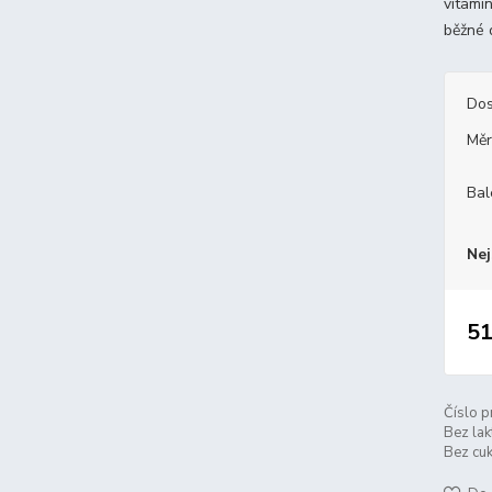
vitami
běžné 
Dos
Měr
Bal
Nej
51
Číslo p
Bez lak
Bez cuk