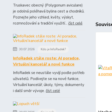
Truskavec obecný (Polygonum aviculare)
je odolná poléhavá bylina cest a chodníků.
Poznejte jeho vzhled, květy, výskyt,
rozmnožování a tradiční využití...
číst celé
Souvise
30.07.2026
Kdo je InfoRadek?
InfoRadek stále roste: AI poradce,
Virtuální kancelář a nové funkce
InfoRadek se neustále vyvíjí podle potřeb
uživatelů. Podívejte se na nové funkce,
Virtuální kancelář, úkoly, týmy, dokumenty
i další směr vývoje.
číst celé