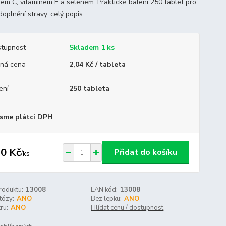
nem C, vitaminem E a selenem. Praktické balení 250 tablet pro
doplnění stravy.
celý popis
tupnost
Skladem 1 ks
ná cena
2,04 Kč / tableta
ení
250 tableta
sme plátci DPH
0 Kč
Přidat do košíku
/
ks
roduktu:
13008
EAN kód:
13008
tózy:
ANO
Bez lepku:
ANO
ru:
ANO
Hlídat cenu / dostupnost