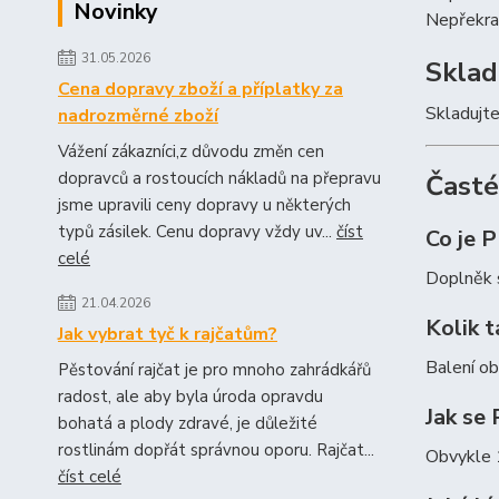
Novinky
Nepřekra
31.05.2026
Sklad
Cena dopravy zboží a příplatky za
Skladujte
nadrozměrné zboží
Vážení zákazníci,z důvodu změn cen
dopravců a rostoucích nákladů na přepravu
Časté
jsme upravili ceny dopravy u některých
typů zásilek. Cenu dopravy vždy uv...
číst
Co je
celé
Doplněk 
21.04.2026
Kolik t
Jak vybrat tyč k rajčatům?
Balení ob
Pěstování rajčat je pro mnoho zahrádkářů
radost, ale aby byla úroda opravdu
Jak se
bohatá a plody zdravé, je důležité
rostlinám dopřát správnou oporu. Rajčat...
Obvykle 1
číst celé