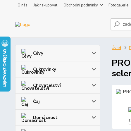
O nás
Jak nakupovat
Obchodní podmínky
Fotogalerie
Úvod
P
Cévy
PROS
Cukrovinky
sele
Chovatelství
Čaj
Domácnost