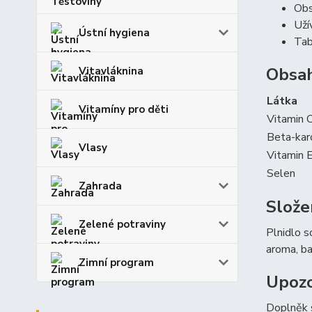
Obs
Uží
Ústní hygiena
Tab
Obsah
Vitavláknina
Látka
Vitamíny pro děti
Vitamin 
Beta-kar
Vlasy
Vitamin 
Selen
Zahrada
Slože
Zelené potraviny
Plnidlo s
aroma, ba
Zimní program
Upozo
Doplněk s