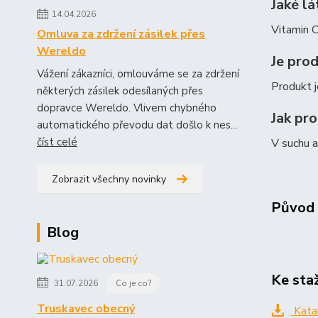
Jaké lá
14.04.2026
Vitamin 
Omluva za zdržení zásilek přes
Wereldo
Je pro
Vážení zákazníci, omlouváme se za zdržení
Produkt j
některých zásilek odesílaných přes
dopravce Wereldo. Vlivem chybného
Jak pr
automatického převodu dat došlo k nes...
číst celé
V suchu a
Zobrazit všechny novinky
Původ 
Blog
Ke sta
31.07.2026
Co je co?
Truskavec obecný
Kata