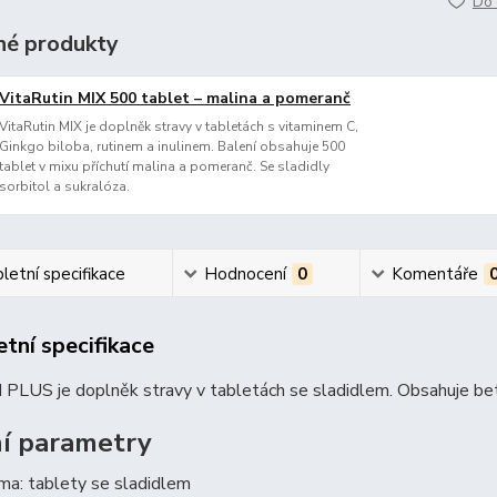
Do 
é produkty
VitaRutin MIX 500 tablet – malina a pomeranč
VitaRutin MIX je doplněk stravy v tabletách s vitaminem C,
Ginkgo biloba, rutinem a inulinem. Balení obsahuje 500
tablet v mixu příchutí malina a pomeranč. Se sladidly
sorbitol a sukralóza.
etní specifikace
Hodnocení
0
Komentáře
tní specifikace
US je doplněk stravy v tabletách se sladidlem. Obsahuje beta-
í parametry
ma: tablety se sladidlem