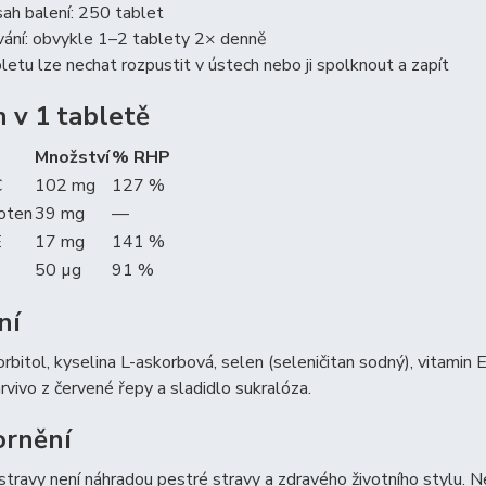
ah balení: 250 tablet
vání: obvykle 1–2 tablety 2× denně
letu lze nechat rozpustit v ústech nebo ji spolknout a zapít
 v 1 tabletě
Množství
% RHP
C
102 mg
127 %
oten
39 mg
—
E
17 mg
141 %
50 µg
91 %
ní
orbitol, kyselina L-askorbová, selen (seleničitan sodný), vitamin 
rvivo z červené řepy a sladidlo sukralóza.
rnění
travy není náhradou pestré stravy a zdravého životního stylu. 