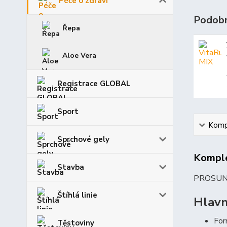
Péče o zdraví
Podobn
Řepa
Aloe Vera
Registrace GLOBAL
Sport
Kompl
Sprchové gely
Komple
Stavba
PROSUN PL
Štíhlá linie
Hlavn
For
Těstoviny