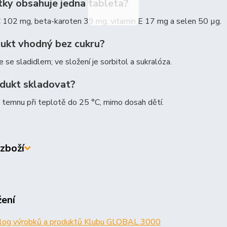
tky obsahuje jedna tableta?
C 102 mg, beta-karoten 39 mg, vitamin E 17 mg a selen 50 µg.
dukt vhodný bez cukru?
e se sladidlem; ve složení je sorbitol a sukralóza.
odukt skladovat?
 temnu při teplotě do 25 °C, mimo dosah dětí.
zboží
žení
log výrobků a produktů Klubu GLOBAL 3000