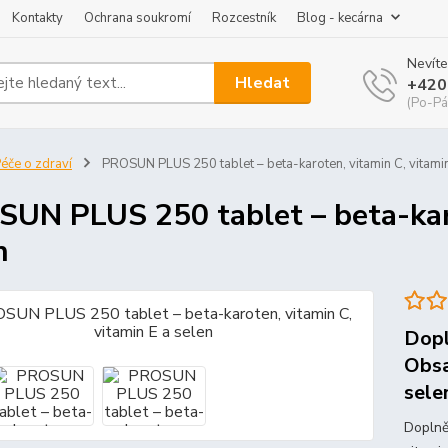
Kontakty
Ochrana soukromí
Rozcestník
Blog - kecárna
Nevíte
Hledat
+420
(Po-Pá
éče o zdraví
PROSUN PLUS 250 tablet – beta-karoten, vitamin C, vitamin
UN PLUS 250 tablet – beta-karo
n
Dopl
Obsa
sele
Doplně