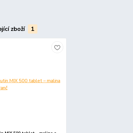
jící zboží
1