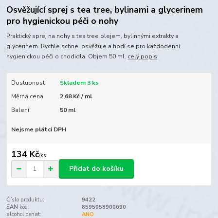
Osvěžující sprej s tea tree, bylinami a glycerinem
pro hygienickou péči o nohy
Praktický sprej na nohy s tea tree olejem, bylinnými extrakty a
glycerinem. Rychle schne, osvěžuje a hodí se pro každodenní
hygienickou péči o chodidla. Objem 50 ml.
celý popis
Dostupnost
Skladem 3 ks
Měrná cena
2,68 Kč / ml
Balení
50 ml
Nejsme plátci DPH
134 Kč
/
ks
Přidat do košíku
Číslo produktu:
9422
EAN kód:
8595058900690
alcohol denat:
ANO