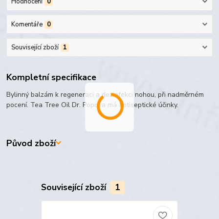
Hodnocení
0
Komentáře
0
Související zboží
1
Kompletní specifikace
Bylinný balzám k regeneraci a dezinfekci nohou, při nadměrném
pocení. Tea Tree Oil Dr. Popova má antiseptické účinky.
Původ zboží
Související zboží
1