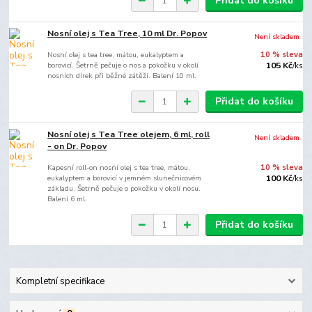
Přidat do košíku
Nosní olej s Tea Tree, 10 ml Dr. Popov
Není skladem
Nosní olej s tea tree, mátou, eukalyptem a
10 % sleva
borovicí. Šetrně pečuje o nos a pokožku v okolí
105 Kč
/
ks
nosních dírek při běžné zátěži. Balení 10 ml.
Přidat do košíku
Nosní olej s Tea Tree olejem, 6 ml, roll
Není skladem
- on Dr. Popov
Kapesní roll-on nosní olej s tea tree, mátou,
10 % sleva
eukalyptem a borovicí v jemném slunečnicovém
100 Kč
/
ks
základu. Šetrně pečuje o pokožku v okolí nosu.
Balení 6 ml.
Přidat do košíku
Kompletní specifikace