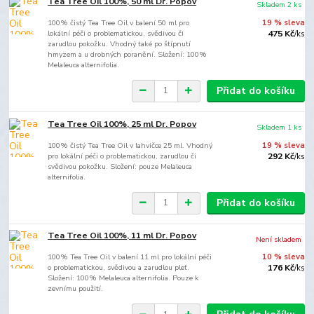
Tea Tree Oil 100%, 50 ml Dr. Popov
Skladem 2 ks
100% čistý Tea Tree Oil v balení 50 ml pro
19 % sleva
lokální péči o problematickou, svědivou či
475 Kč
/
ks
zarudlou pokožku. Vhodný také po štípnutí
hmyzem a u drobných poranění. Složení: 100%
Melaleuca alternifolia.
Přidat do košíku
Tea Tree Oil 100%, 25 ml Dr. Popov
Skladem 1 ks
100% čistý Tea Tree Oil v lahvičce 25 ml. Vhodný
19 % sleva
pro lokální péči o problematickou, zarudlou či
292 Kč
/
ks
svědivou pokožku. Složení: pouze Melaleuca
alternifolia.
Přidat do košíku
Tea Tree Oil 100%, 11 ml Dr. Popov
Není skladem
100% Tea Tree Oil v balení 11 ml pro lokální péči
10 % sleva
o problematickou, svědivou a zarudlou pleť.
176 Kč
/
ks
Složení: 100% Melaleuca alternifolia. Pouze k
zevnímu použití.