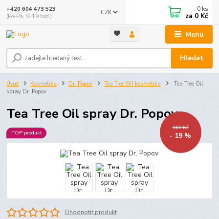
0
ks
+420 604 473 523
CZK
za
0 Kč
(Po-Pá, 9-19 hod.)
Menu
Hledat
Úvod
Kosmetika
Dr. Popov
Tea Tree Oil kosmetika
Tea Tree Oil
spray Dr. Popov
Tea Tree Oil spray Dr. Popov
165 Kč
TOP produkt
- 19 %
Ohodnotit produkt