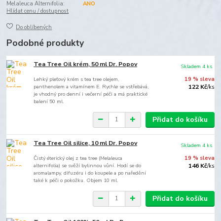
Melaleuca Alternifolia:
ANO
Hlídat cenu / dostupnost
Do oblíbených
Podobné produkty
Tea Tree Oil krém, 50 ml Dr. Popov
Skladem 4 ks
Lehký pleťový krém s tea tree olejem,
19 % sleva
panthenolem a vitamínem E. Rychle se vstřebává,
122 Kč
/
ks
je vhodný pro denní i večerní péči a má praktické
balení 50 ml.
Přidat do košíku
Tea Tree Oil silice, 10 ml Dr. Popov
Skladem 4 ks
Čistý éterický olej z tea tree (Melaleuca
19 % sleva
alternifolia) se svěží bylinnou vůní. Hodí se do
146 Kč
/
ks
aromalampy, difuzéru i do koupele a po naředění
také k péči o pokožku. Objem 10 ml.
Přidat do košíku