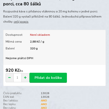
porci, cca 80 šálků
Rozpustná káva s přidanou vlákninou a 20 mg kofeinu v jedné porci.
Balení 320 g vystačí přibližně na 80 šálků. Jednoduchá příprava během
chvilky.
celý popis
Dostupnost
Není skladem
Měrná cena
2,88 Kč / g
Balení
320 g
Nejsme plátci DPH
920 Kč
/
ks
Přidat do košíku
Číslo produktu:
13026
EAN kód:
13026
Bez laktózy:
ANO
Bez lepku:
ANO
Bez cukru:
ANO