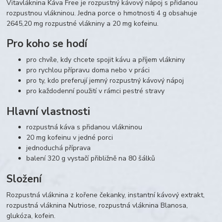
Vitavláknina Káva Free je rozpustný kávový nápoj s přidanou
rozpustnou vlákninou. Jedna porce o hmotnosti 4 g obsahuje
2645,20 mg rozpustné vlákniny a 20 mg kofeinu.
Pro koho se hodí
pro chvíle, kdy chcete spojit kávu a příjem vlákniny
pro rychlou přípravu doma nebo v práci
pro ty, kdo preferují jemný rozpustný kávový nápoj
pro každodenní použití v rámci pestré stravy
Hlavní vlastnosti
rozpustná káva s přidanou vlákninou
20 mg kofeinu v jedné porci
jednoduchá příprava
balení 320 g vystačí přibližně na 80 šálků
Složení
Rozpustná vláknina z kořene čekanky, instantní kávový extrakt,
rozpustná vláknina Nutriose, rozpustná vláknina Blanosa,
glukóza, kofein.