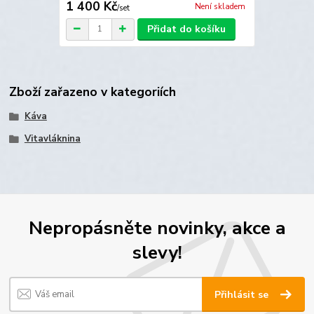
1 400 Kč
Není skladem
/
set
Přidat do košíku
Zboží zařazeno v kategoriích
Káva
Vitavláknina
Nepropásněte novinky, akce a
slevy!
Přihlásit se