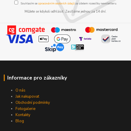
Souhlasím se
zpracováním osobních údajů
za účelem rozesílky newsletteru.
Můžete se kdykoli odhlásit. Zasíláme jednou za 14 dní.
Informace pro zákazníky
O nás
Jak nakupovat
Obchodní podmínky
Fotogalerie
Kontakty
Blog