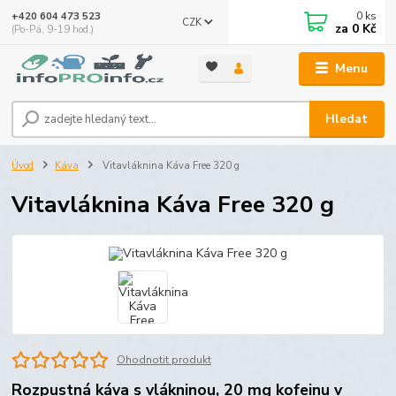
0
ks
+420 604 473 523
CZK
za
0 Kč
(Po-Pá, 9-19 hod.)
Menu
Hledat
Úvod
Káva
Vitavláknina Káva Free 320 g
Vitavláknina Káva Free 320 g
Ohodnotit produkt
Rozpustná káva s vlákninou, 20 mg kofeinu v