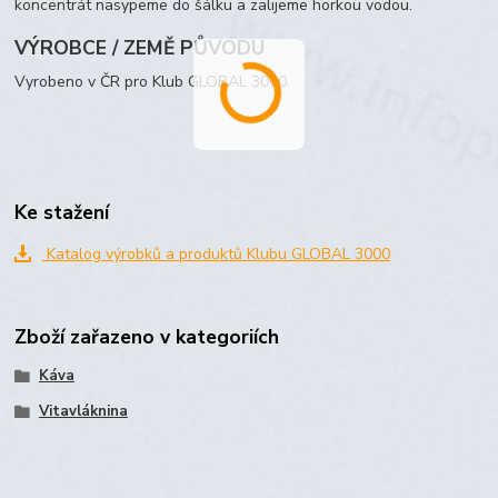
koncentrát nasypeme do šálku a zalijeme horkou vodou.
VÝROBCE / ZEMĚ PŮVODU
Vyrobeno v ČR pro Klub GLOBAL 3000.
Ke stažení
Katalog výrobků a produktů Klubu GLOBAL 3000
Zboží zařazeno v kategoriích
Káva
Vitavláknina