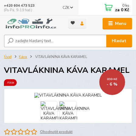
0
ks
+420 604 473 523
CZK
za
0 Kč
(Po-Pá, 9-19 hod.)
Menu
Hledat
Úvod
Káva
VITAVLÁKNINA KÁVA KARAMEL
VITAVLÁKNINA KÁVA KARAMEL
890 Kč
Akce
- 6 %
Ohodnotit produkt