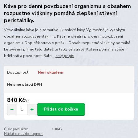
Káva pro denní povzbuzení organizmu s obsahem
rozpustné vlákniny pomáhá zlepšení střevní
peristaltiky.
Vitavláknina káva je alternativou klasické kávy. Výjimečná je vysokým
obsahem rozpustné vlákniny. Káva je ideální pro denní povzbuzení
organizmu. Doplněk stravy v prášku. Obsah rozpustné vlákniny pomáhá
ke zvýšení příjmu této důležité látky ve stravě. Kofein pomáhá zvýšení
bdělosti a pozornosti.Bale...
celý popis
Dostupnost
Není skladem
Nejsme plátci DPH
840 Kč
/
ks
Přidat do košíku
Číslo produktu:
13047
Hlídat cenu / dostupnost