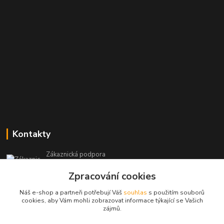
Kontakty
Zákaznická podpora
+420 604 473 523
Zpracování cookies
(Po-Pá, 9-19 hod.)
Náš e-shop a partneři potřebují Váš
souhlas
s použitím souborů
info@infoproinfo.cz
cookies, aby Vám mohli zobrazovat informace týkající se Vašich
zájmů.