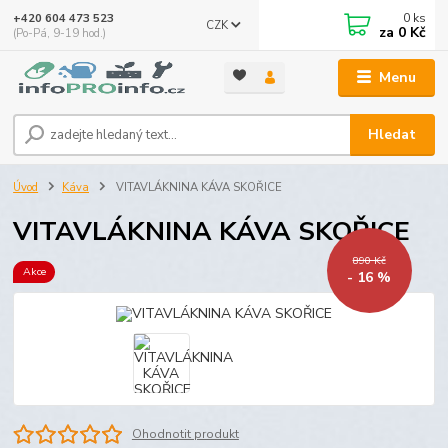
0
ks
+420 604 473 523
CZK
za
0 Kč
(Po-Pá, 9-19 hod.)
Menu
Hledat
Úvod
Káva
VITAVLÁKNINA KÁVA SKOŘICE
VITAVLÁKNINA KÁVA SKOŘICE
890 Kč
Akce
- 16 %
Ohodnotit produkt