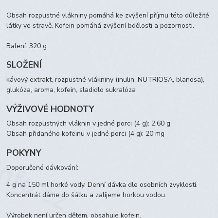
Obsah rozpustné vlákniny pomáhá ke zvýšení příjmu této důležité
látky ve stravě. Kofein pomáhá zvýšení bdělosti a pozornosti.
Balení: 320 g
SLOŽENÍ
kávový extrakt, rozpustné vlákniny (inulin, NUTRIOSA, blanosa),
glukóza, aroma, kofein, sladidlo sukralóza
VÝŽIVOVÉ HODNOTY
Obsah rozpustných vláknin v jedné porci (4 g): 2,60 g
Obsah přidaného kofeinu v jedné porci (4 g): 20 mg
POKYNY
Doporučené dávkování:
4 g na 150 ml horké vody. Denní dávka dle osobních zvyklostí.
Koncentrát dáme do šálku a zalijeme horkou vodou.
Výrobek není určen dětem, obsahuje kofein.