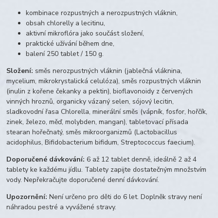
kombinace rozpustných a nerozpustných vláknin,
obsah chlorelly a lecitinu,
aktivní mikroflóra jako součást složení,
praktické užívání během dne,
balení 250 tablet / 150 g.
Složení:
směs nerozpustných vláknin (jablečná vláknina,
mycelium, mikrokrystalická celulóza), směs rozpustných vláknin
(inulin z kořene čekanky a pektin), bioflavonoidy z červených
vinných hroznů, organicky vázaný selen, sójový lecitin,
sladkovodní řasa Chlorella, minerální směs (vápník, fosfor, hořčík,
zinek, železo, měď, molybden, mangan), tabletovací přísada
stearan hořečnatý, směs mikroorganizmů (Lactobacillus
acidophilus, Bifidobacterium bifidum, Streptococcus faecium).
Doporučené dávkování:
6 až 12 tablet denně, ideálně 2 až 4
tablety ke každému jídlu. Tablety zapijte dostatečným množstvím
vody. Nepřekračujte doporučené denní dávkování.
Upozornění:
Není určeno pro děti do 6 let. Doplněk stravy není
náhradou pestré a vyvážené stravy.