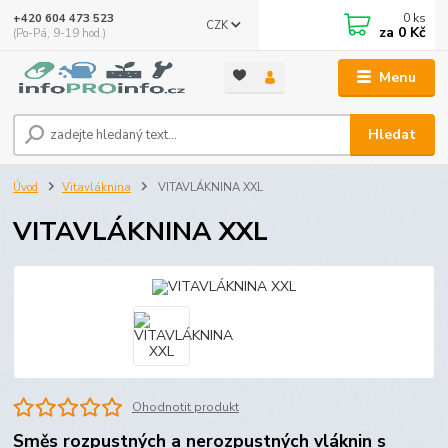
0
ks
+420 604 473 523
CZK
za
0 Kč
(Po-Pá, 9-19 hod.)
Menu
Hledat
Úvod
Vitavláknina
VITAVLÁKNINA XXL
VITAVLÁKNINA XXL
Ohodnotit produkt
Směs rozpustných a nerozpustných vláknin s