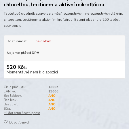
chlorellou, lecitinem a aktivní mikroflórou
Tabletový doplněk stravy se směsí rozpustných i nerozpustných vláknin,
chlorellou, lecitinem a aktivní mikroflórou. Balení obsahuje 250 tablet.
celý popis
Dostupnost
na dotaz
Nejsme plátci DPH
520 Kč
/
ks
Momentálně není k dispozici
Číslo produktu:
13006
EAN kód:
13006
Bez laktózy:
ANO
Bez lepku:
ANO
Bez cukru:
ANO
Sója:
ANO
Hlídat cenu / dostupnost
Do oblíbených