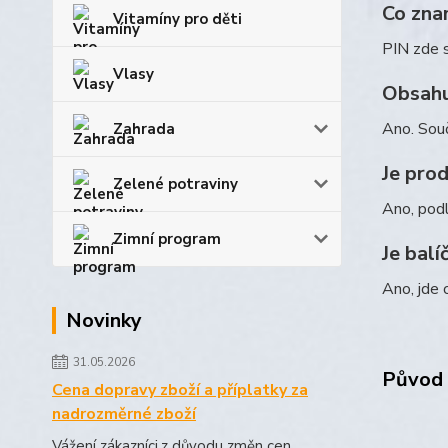
Co zna
Vitamíny pro děti
PIN zde s
Vlasy
Obsahuj
Ano. Souč
Zahrada
Je pro
Zelené potraviny
Ano, podl
Zimní program
Je balí
Ano, jde 
Novinky
31.05.2026
Původ 
Cena dopravy zboží a příplatky za
nadrozměrné zboží
Vážení zákazníci,z důvodu změn cen