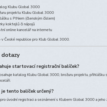
alog Klubu Global 3000
žuru projektu Klubu Global 3000
hlášku s PINem (členským číslem)
rky koktejlů či nápojů
stní online kancelář na internetu
 v České republice pro Klub Global 3000.
 dotazy
huje startovací registrační balíček?
bsahuje katalog Klubu Global 3000, brožuru projektu, přihlášku s
celáři.
je tento balíček určený?
 pro úvodní registraci a seznámení s Klubem Global 3000 a jeho 