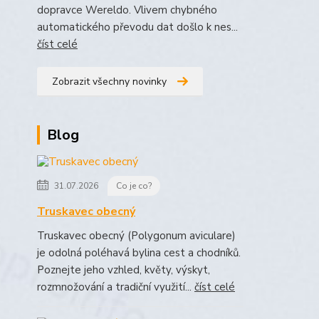
dopravce Wereldo. Vlivem chybného
automatického převodu dat došlo k nes...
číst celé
Zobrazit všechny novinky
Blog
31.07.2026
Co je co?
Truskavec obecný
Truskavec obecný (Polygonum aviculare)
je odolná poléhavá bylina cest a chodníků.
Poznejte jeho vzhled, květy, výskyt,
rozmnožování a tradiční využití...
číst celé