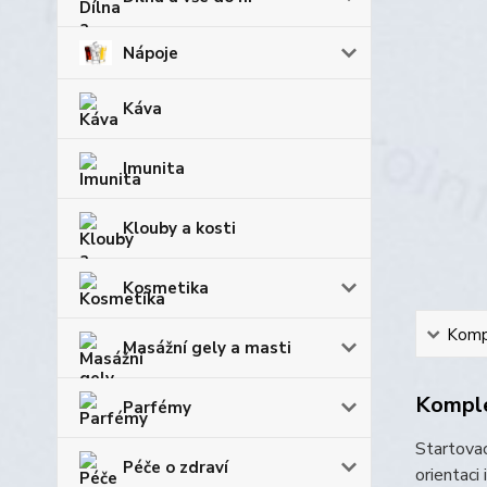
Nápoje
Káva
Imunita
Klouby a kosti
Kosmetika
Kompl
Masážní gely a masti
Komple
Parfémy
Startovac
Péče o zdraví
orientaci 