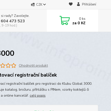
Přihlášení
CZK
 si rady? Zavolejte.
0
ks
 604 473 523
za
0 Kč
, 9-19 hod.)
3000
Ohodnotit produkt
tovací registrační balíček
ací registrační balíček pro registraci do Klubu Global 3000.
je katalog, brožuru, přihlášku s PINem, vzorky koktejlů či
 a online kancelář.
celý popis