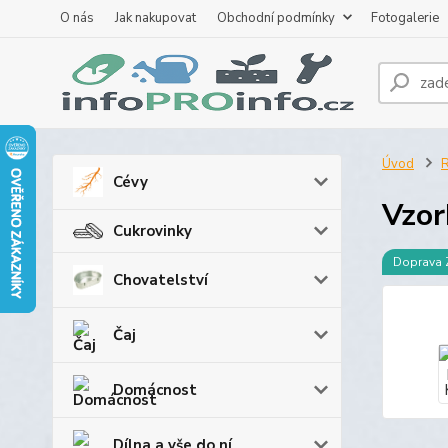
O nás
Jak nakupovat
Obchodní podmínky
Fotogalerie
Úvod
R
Cévy
Vzor
Cukrovinky
Doprava
Chovatelství
Čaj
Domácnost
Dílna a vše do ní