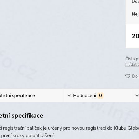
Dos
Nej
20
Číslo p
Hlídat 
Do 
etní specifikace
Hodnocení
0
tní specifikace
í registrační balíček je určený pro novou registraci do Klubu Glo
i první kroky po přihlášení.