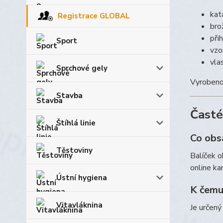
kat
Registrace GLOBAL
bro
při
Sport
vzo
vla
Sprchové gely
Vyrobeno
Stavba
Časté
Štíhlá linie
Co obsa
Těstoviny
Balíček o
online kan
Ústní hygiena
K čemu 
Vitavláknina
Je určený