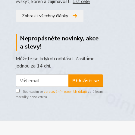
výskyt, kořen a zajímavosti.
číst celé
Zobrazit všechny články
Nepropásněte novinky, akce
a slevy!
Můžete se kdykoli odhlásit. Zasíláme
jednou za 14 dní.
Přihlásit se
Souhlasím se
zpracováním osobních údajů
za účelem
rozesílky newsletteru.