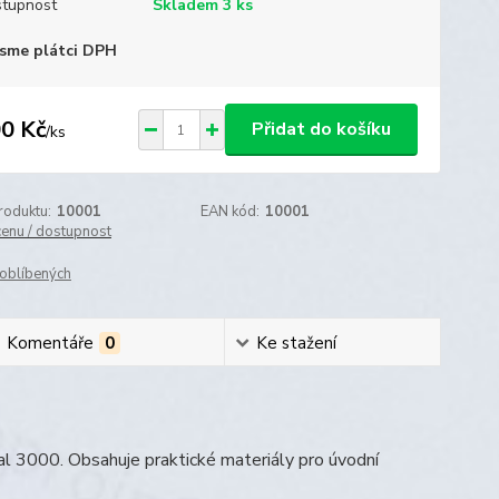
tupnost
Skladem 3 ks
sme plátci DPH
0 Kč
Přidat do košíku
/
ks
roduktu:
10001
EAN kód:
10001
cenu / dostupnost
oblíbených
Komentáře
0
Ke stažení
bal 3000. Obsahuje praktické materiály pro úvodní