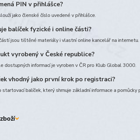
mená PIN v přihlášce?
louží jako členské číslo uvedené v přihlášce.
e balíček fyzické i online části?
ástí jsou tištěné materiály i vlastní online kancelář na internetu.
dukt vyrobený v České republice?
e dostupných informací je vyroben v ČR pro Klub Global 3000.
ček vhodný jako první krok po registraci?
o startovací balíček, který shrnuje základní informace a pomůcky pr
zboží