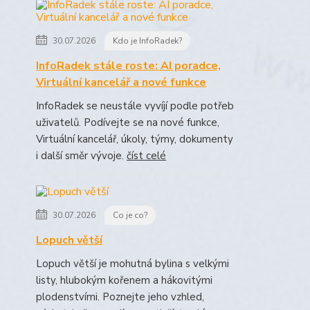
30.07.2026
Kdo je InfoRadek?
InfoRadek stále roste: AI poradce,
Virtuální kancelář a nové funkce
InfoRadek se neustále vyvíjí podle potřeb
uživatelů. Podívejte se na nové funkce,
Virtuální kancelář, úkoly, týmy, dokumenty
i další směr vývoje.
číst celé
30.07.2026
Co je co?
Lopuch větší
Lopuch větší je mohutná bylina s velkými
listy, hlubokým kořenem a hákovitými
plodenstvími. Poznejte jeho vzhled,