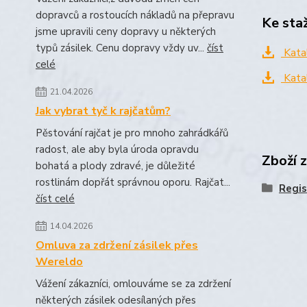
dopravců a rostoucích nákladů na přepravu
Ke sta
jsme upravili ceny dopravy u některých
typů zásilek. Cenu dopravy vždy uv...
číst
Kata
celé
Kata
21.04.2026
Jak vybrat tyč k rajčatům?
Pěstování rajčat je pro mnoho zahrádkářů
radost, ale aby byla úroda opravdu
Zboží 
bohatá a plody zdravé, je důležité
rostlinám dopřát správnou oporu. Rajčat...
Regi
číst celé
14.04.2026
Omluva za zdržení zásilek přes
Wereldo
Vážení zákazníci, omlouváme se za zdržení
některých zásilek odesílaných přes