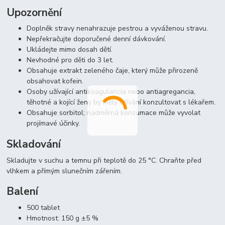
Upozornění
Doplněk stravy nenahrazuje pestrou a vyváženou stravu.
Nepřekračujte doporučené denní dávkování.
Ukládejte mimo dosah dětí.
Nevhodné pro děti do 3 let.
Obsahuje extrakt zeleného čaje, který může přirozeně
obsahovat kofein.
Osoby užívající antikoagulancia nebo antiagregancia,
těhotné a kojící ženy by měly užívání konzultovat s lékařem.
Obsahuje sorbitol; nadměrná konzumace může vyvolat
projímavé účinky.
Skladování
Skladujte v suchu a temnu při teplotě do 25 °C. Chraňte před
vlhkem a přímým slunečním zářením.
Balení
500 tablet
Hmotnost: 150 g ±5 %