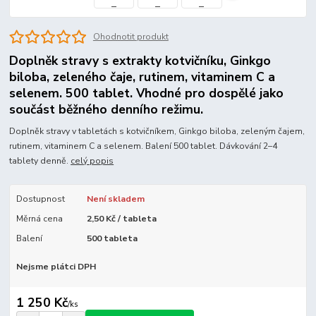
Ohodnotit produkt
Doplněk stravy s extrakty kotvičníku, Ginkgo
biloba, zeleného čaje, rutinem, vitaminem C a
selenem. 500 tablet. Vhodné pro dospělé jako
součást běžného denního režimu.
Doplněk stravy v tabletách s kotvičníkem, Ginkgo biloba, zeleným čajem,
rutinem, vitaminem C a selenem. Balení 500 tablet. Dávkování 2–4
tablety denně.
celý popis
Dostupnost
Není skladem
Měrná cena
2,50 Kč / tableta
Balení
500 tableta
Nejsme plátci DPH
1 250 Kč
/
ks