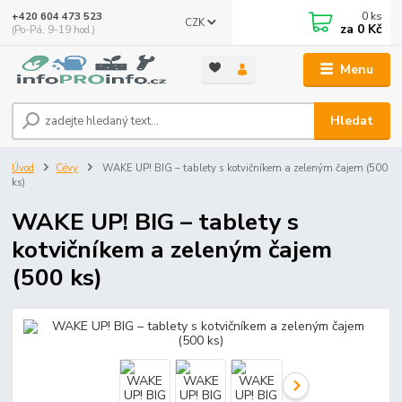
0
ks
+420 604 473 523
CZK
za
0 Kč
(Po-Pá, 9-19 hod.)
Menu
Hledat
Úvod
Cévy
WAKE UP! BIG – tablety s kotvičníkem a zeleným čajem (500
ks)
WAKE UP! BIG – tablety s
kotvičníkem a zeleným čajem
(500 ks)