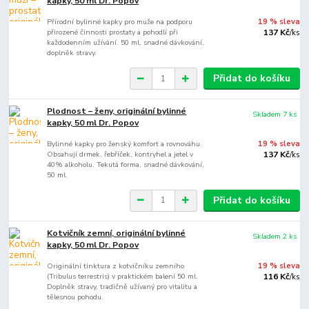
kapky, 50 ml Dr. Popov
Přírodní bylinné kapky pro muže na podporu
19 % sleva
přirozené činnosti prostaty a pohodlí při
137 Kč
/
ks
každodenním užívání. 50 ml, snadné dávkování,
doplněk stravy.
Přidat do košíku
Plodnost – ženy, originální bylinné
Skladem 7 ks
kapky, 50 ml Dr. Popov
Bylinné kapky pro ženský komfort a rovnováhu.
19 % sleva
Obsahují drmek, řebříček, kontryhel a jetel v
137 Kč
/
ks
40% alkoholu. Tekutá forma, snadné dávkování,
50 ml.
Přidat do košíku
Kotvičník zemní, originální bylinné
Skladem 2 ks
kapky, 50 ml Dr. Popov
Originální tinktura z kotvičníku zemního
19 % sleva
(Tribulus terrestris) v praktickém balení 50 ml.
116 Kč
/
ks
Doplněk stravy, tradičně užívaný pro vitalitu a
tělesnou pohodu.