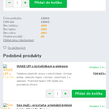
Přidat do košíku
Číslo produktu:
13042
EAN kód:
13042
Bez laktózy:
ANO
Bez lepku:
ANO
Bez cukru:
ANO
Vhodné pro děti:
NE
Hlídat cenu / dostupnost
Do oblíbených
Podobné produkty
WAKE UP! s kotvičníkem a ginkgem
Skladem 2 ks
Tabletový doplněk stravy s kotvičníkem, Ginkgo
720 Kč
/
ks
biloba, zeleným čajem, rutinem, vitamínem C a
selenem. Praktické balení 250 tablet pro
pravidelné užívání.
Přidat do košíku
Sex muži – prostata, originální bylinné
Skladem 2 ks