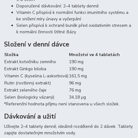
Doporučené dávkování: 2–4 tablety denně
Vitamin C přispívá k normální funkci imunitního systému a
ke snížení míry únavy a vyčerpání
Selen přispívá k ochraně buněk před oxidativním stresem a
k normální činnosti štítné žlázy
Složení v denní dávce
Složka
Množství ve 4 tabletách
Extrakt kotvičníku zemního
190 mg
Extrakt Ginkgo biloba
190 mg
Vitamin C (kyselina L-askorbová)
161,5 mg
Rutin (rostlinný extrakt)
96 mg
Extrakt zeleného čaje
76 mg
Selen (biologicky vázaný)
34,18 µg
*Referenční hodnota příjmu není stanovena u všech složek.
Dávkování a užití
Užívejte 2–4 tablety denně, ideálně rozděleně do 2 dávek. Tablety
zapijte dostatečným množstvím vody.