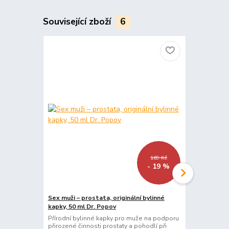
Související zboží
6
169 Kč
- 19 %
Sex muži – prostata, originální bylinné
Plodnost – ž
kapky, 50 ml Dr. Popov
ml Dr. Popo
Přírodní bylinné kapky pro muže na podporu
Bylinné kapk
přirozené činnosti prostaty a pohodlí při
rovnováhu. O