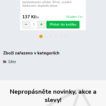
každodenním užívání. 50 ml, snadné
kontryhel a 
dávkování, doplněk stravy.
forma, snadn
137 Kč
137 Kč
Skladem 2 ks
/
ks
/
ks
Přidat do košíku
Zboží zařazeno v kategoriích
Cévy
Nepropásněte novinky, akce a
slevy!