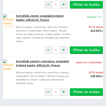
Přidat do košíku
Kotvičník zemní, originální bylinné
Skladem 3 ks
kapky, 100 ml Dr. Popov
Bylinné kapky z kotvičníku zemního (Tribulus
19 % sleva
terrestris) v praktickém 100ml balení. Tekutá
212 Kč
/
ks
forma se snadno dávkuje. Krátké složení: extrakt,
voda, alkohol. Vhodné pro dospělé jako doplněk
stravy.
Přidat do košíku
Kotvičník zemní s vrbovkou, originální
objednáno u dodavatele
bylinné kapky, 100 ml Dr. Popov
Bylinné kapky z kotvičníku zemního a vrbovky
10 % sleva
malokvěté v 100 ml balení. Tekutá tinktura pro
235 Kč
/
ks
každodenní užívání s přesným dávkováním.
Doplněk stravy.
Přidat do košíku