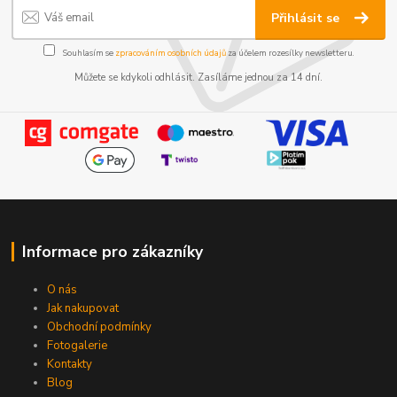
Přihlásit se
Souhlasím se
zpracováním osobních údajů
za účelem rozesílky newsletteru.
Můžete se kdykoli odhlásit. Zasíláme jednou za 14 dní.
Informace pro zákazníky
O nás
Jak nakupovat
Obchodní podmínky
Fotogalerie
Kontakty
Blog