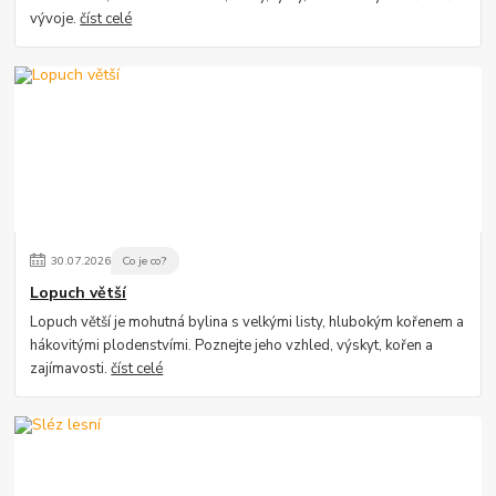
vývoje.
číst celé
30
.
07
.
2026
Co je co?
Lopuch větší
Lopuch větší je mohutná bylina s velkými listy, hlubokým kořenem a
hákovitými plodenstvími. Poznejte jeho vzhled, výskyt, kořen a
zajímavosti.
číst celé