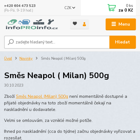
0
ks
+420 604 473 523
CZK
za
0 Kč
(Po-Pá, 9-19 hod.)
Menu
Hledat
Úvod
Novinky
Směs Neapol ( Milan) 500g
Směs Neapol ( Milan) 500g
30.10.2023
Zboží
Směs Neapol (Milan) 500g
není momentálně dostupné a
přijaté objednávky na toto zboží momentálně čekají na
naskladnění u dodavatele.
Velmi se omlouvám, za vzniklé možné potíže.
Ihned po naskladnění (cca do týdne) začnu objednávky vyřizovat a
rozesílat.