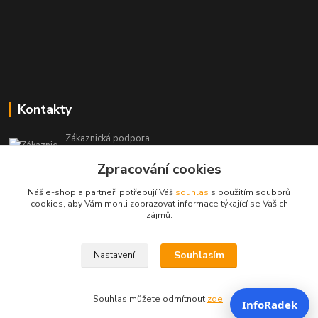
Kontakty
Zákaznická podpora
+420 604 473 523
Zpracování cookies
(Po-Pá, 9-19 hod.)
Náš e-shop a partneři potřebují Váš
souhlas
s použitím souborů
info@infoproinfo.cz
cookies, aby Vám mohli zobrazovat informace týkající se Vašich
zájmů.
Souhlasím
Nastavení
RadovanCZ 2023-25
Souhlas můžete odmítnout
zde
.
InfoRadek
Vytvořeno na
Eshop-rychle.cz