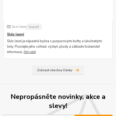
30
.
07
.
2026
Co je co?
Sléz lesní
Sléz lesní je nápadná bylina s purpurovými květy a laločnatými
listy. Poznejte jeho vzhled, výskyt, plody a základní botanické
informace.
číst celé
Zobrazit všechny články
Nepropásněte novinky, akce a
slevy!