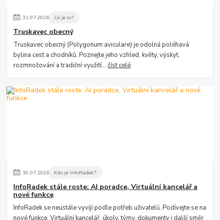
31
.
07
.
2026
Co je co?
Truskavec obecný
Truskavec obecný (Polygonum aviculare) je odolná poléhavá
bylina cest a chodníků. Poznejte jeho vzhled, květy, výskyt,
rozmnožování a tradiční využití...
číst celé
30
.
07
.
2026
Kdo je InfoRadek?
InfoRadek stále roste: AI poradce, Virtuální kancelář a
nové funkce
InfoRadek se neustále vyvíjí podle potřeb uživatelů. Podívejte se na
nové funkce, Virtuální kancelář, úkoly, týmy, dokumenty i další směr