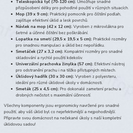
Teleskopická tyč (70-120 cm):
Umožňuje snadné
přizpůsobení délky pro pohodlné použití v různých situacích.
Mop (39 x 9 cm):
Praktický pomocník pro čištění podlah,
zajišťuje efektivní úklid a lesk povrchů.
Návlek na mop (42 x 12 cm):
Vyroben z mikrovlákna pro
šetrné a účinné čištění bez poškrábání.
Lopatka na smetí (29,5 x 19,5 x 5 cm):
Praktické rozměry
pro snadnou manipulaci a úklid bez nepořádku.
Smetáček (27 x 3,2 cm):
Kompaktní rozměry pro snadné
skladování a rychlé použití kdekoliv.
Univerzální prachovka žinylka (57 cm):
Efektivní nástroj
pro odstranění prachu i na těžko přístupných místech.
Úklidový hadřík (30 x 30 cm):
Vyroben z polyesteru,
ideální pro různé úklidové úkoly v domácnosti.
Smeták (25 x 4,5 cm):
Pro dokonalé zametení prachu a
drobných nečistot s maximální účinností.
Všechny komponenty jsou ergonomicky navržené pro snadné
použití, aby váš úklid byl co nejefektivnější a nejpohodlnější.
Připravte svou domácnost na nečekané úkoly s naší kompletní
úklidovou sadou!