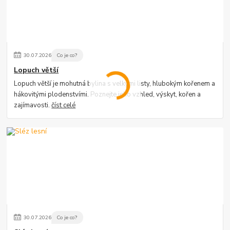
30
.
07
.
2026
Co je co?
Lopuch větší
Lopuch větší je mohutná bylina s velkými listy, hlubokým kořenem a
hákovitými plodenstvími. Poznejte jeho vzhled, výskyt, kořen a
zajímavosti.
číst celé
30
.
07
.
2026
Co je co?