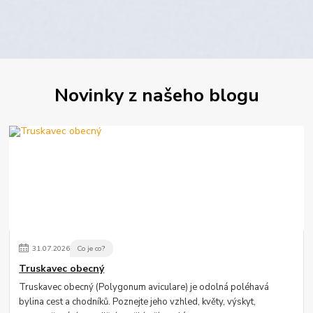
Novinky z našeho blogu
31
.
07
.
2026
Co je co?
Truskavec obecný
Truskavec obecný (Polygonum aviculare) je odolná poléhavá
bylina cest a chodníků. Poznejte jeho vzhled, květy, výskyt,