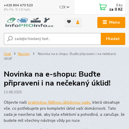
0
ks
+420 604 473 523
CZK
za
0 Kč
(Po-Pá, 9-19 hod.)
Menu
Hledat
Úvod
Novinky
Novinka na e-shopu: Buďte připraveni i na nečekaný
úklid!
Novinka na e-shopu: Buďte
připraveni i na nečekaný úklid!
13.06.2025
Objevte naši
praktickou 8dílnou úklidovou sadu
, která obsahuje
vše, co potřebujete pro kompletní úklid vaší domácnosti. Tato
sada je navržena tak, aby byla efektivní a pohodlná, a zaručuje, že
budete mít všechny nástroje vždy po ruce.