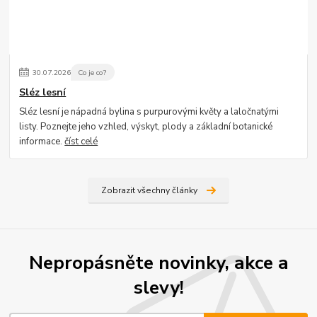
30
.
07
.
2026
Co je co?
Sléz lesní
Sléz lesní je nápadná bylina s purpurovými květy a laločnatými
listy. Poznejte jeho vzhled, výskyt, plody a základní botanické
informace.
číst celé
Zobrazit všechny články
Nepropásněte novinky, akce a
slevy!