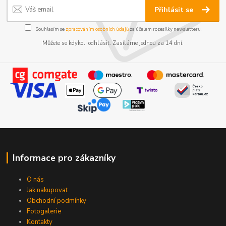
Přihlásit se
Souhlasím se
zpracováním osobních údajů
za účelem rozesílky newsletteru.
Můžete se kdykoli odhlásit. Zasíláme jednou za 14 dní.
Informace pro zákazníky
O nás
Jak nakupovat
Obchodní podmínky
Fotogalerie
Kontakty