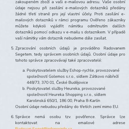
zakoupeném zboží a vaši e-mailovou adresu. Vaše osobní
údaje nejsou při zasílání e-mailových dotazníků předány
žádné třetí straně pro její vlastní účely. Proti zasílání e-
mailových dotazníků v rámci programu Ověřeno zákazníky
můžete kdykoli vyjádřit námitku odmítnutím dalších
dotazníků pomocí odkazu v e-mailu s dotazníkem. V případě
vaší námitky vám dotazník nebudeme dále zasílat.
Zpracování osobních údajů je prováděno Radovanem
Segetem, tedy správcem osobních údajů. Osobní údaje pro
tohoto správce zpracovávají také zpracovatelé:
Poskytovatelem služby Eshop-rychle, provozované
společností Golemos s.r.o., sídlem Zátkovo nábřeží
448/73, 370 01, České Budějovice
Poskytovatel služby Heureka, provozované
společností Heureka Shopping s.r.o., sídlem
Karolinská 650/1, 186 00, Praha 8-Karlín
Osobní údaje nebudou předány do třetích zemí mimo EU.
Správce nemá osobu tzv. pověřence. Správce lze
kontaktovat na emailové adrese
Radovan.Seget@infoproinfo.cz
.