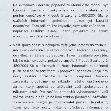
Na e-mailovou adresu, případně telefonní číslo mohou být
kupujícímu zasílány novinky a jiná obchodní sdělení, tento
postup umožňuje § 7 odst. 3 zákona č.480/2004 Sb., o
službách informační společnosti, pokud jej kupující
neodmítne. Tato sdělení lze kdykoliv jakýmkoliv způsobem –
například zasláním e-mailu nebo proklikem na odkaz
v obchodním sdělení – odhlásit.
Vaši spokojenost s nákupem zjišťujeme prostřednictvím e-
mailových dotazníků v rámci programu Ověřeno zákazníky,
do něhož je náš e-shop zapojen. Ty vám zasíláme pokaždé,
když u nás nakoupíte, pokud ve smyslu § 7 odst. 3 zákona č.
480/2004 Sb. o některých službách informační společnosti
jejich zasílání neodmítnete. Zpracování osobních údajů pro
účely zaslání dotazníků v rámci programu Ověřeno
zákazníky provádíme na základě našeho oprávněného
zájmu, který spočívá ve zjišťování vaší spokojenosti s
nákupem u nás. Pro zasílání dotazníků, vyhodnocování vaší
zpětné vazby a analýz našeho tržního postavení využíváme
zpracovatele, kterým je provozovatel portálu Heureka.cz;
tomu pro tyto účely můžeme předávat informace o