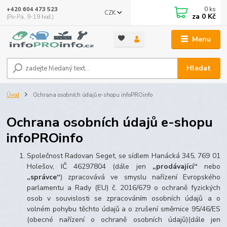
0
ks
+420 604 473 523
CZK
za
0 Kč
(Po-Pá, 9-19 hod.)
Menu
Hledat
Úvod
Ochrana osobních údajů e-shopu infoPROinfo
Ochrana osobních údajů e-shopu
infoPROinfo
Společnost Radovan Seget, se sídlem Hanácká 345, 769 01
Holešov, IČ 46297804 (dále jen
„prodávající“
nebo
„správce“
) zpracovává ve smyslu nařízení Evropského
parlamentu a Rady (EU) č. 2016/679 o ochraně fyzických
osob v souvislosti se zpracováním osobních údajů a o
volném pohybu těchto údajů a o zrušení směrnice 95/46/ES
(obecné nařízení o ochraně osobních údajů)(dále jen