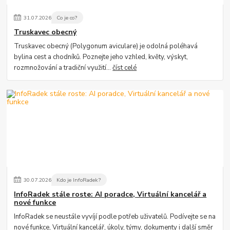
31
.
07
.
2026
Co je co?
Truskavec obecný
Truskavec obecný (Polygonum aviculare) je odolná poléhavá
bylina cest a chodníků. Poznejte jeho vzhled, květy, výskyt,
rozmnožování a tradiční využití...
číst celé
30
.
07
.
2026
Kdo je InfoRadek?
InfoRadek stále roste: AI poradce, Virtuální kancelář a
nové funkce
InfoRadek se neustále vyvíjí podle potřeb uživatelů. Podívejte se na
nové funkce, Virtuální kancelář, úkoly, týmy, dokumenty i další směr