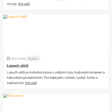
vývoje.
číst celé
30
.
07
.
2026
Co je co?
Lopuch větší
Lopuch větší je mohutná bylina s velkými listy, hlubokým kořenem a
hákovitými plodenstvími. Poznejte jeho vzhled, výskyt, kořen a
zajímavosti.
číst celé