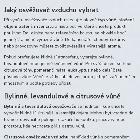
Jaký osvěžovač vzduchu vybrat
Při výběru osvěžovače vzduchu sledujte hlavně
typ vůně
,
složení
,
objem balení
,
intenzitu
a místnost, ve které chcete produkt
používat. Do ložnice nebo relaxačního koutku se obvykle hodí
jemnější a méně výrazné vůně. Do kanceláře, chodby, čekárny
nebo provozovny můžete zvolit svěžejší a výraznější aroma.
Pokud preferujete klidnější atmosféru, vybírejte bylinné,
levandulové nebo jemně květinové vůně. Pro svěží dojem se hodí
citrusové tóny, pomeranč, máta, eukalyptus nebo další čistě
působící vůně. Vůně je vždy subjektivní, proto je lepší začít menším
množstvím a podle potřeby přidat.
Bylinné, levandulové a citrusové vůně
Bylinné a levandulové osvěžovače
se hodí tam, kde chcete
vytvořit klidnější, útulnější a jemnější dojem. Mohou být vhodné do
ložnice, obývacího pokoje, relaxačního koutku, pracovny nebo
prostoru, kde nechcete příliš ostrou vůni.
Citrusové osvěžovače vzduchu
, například vůně s pomerančem