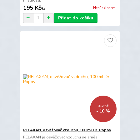
místnosti.
195 Kč
Není skladem
/
ks
Přidat do košíku
312 Kč
- 10 %
RELAXAN, osvěžovač vzduchu, 100 ml Dr. Popov
RELAXAN je osvěžovač vzduchu se směsí