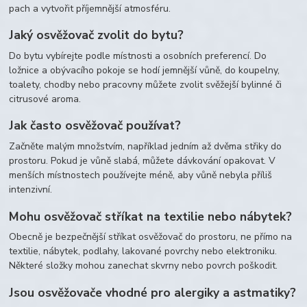
pach a vytvořit příjemnější atmosféru.
Jaký osvěžovač zvolit do bytu?
Do bytu vybírejte podle místnosti a osobních preferencí. Do
ložnice a obývacího pokoje se hodí jemnější vůně, do koupelny,
toalety, chodby nebo pracovny můžete zvolit svěžejší bylinné či
citrusové aroma.
Jak často osvěžovač používat?
Začněte malým množstvím, například jedním až dvěma střiky do
prostoru. Pokud je vůně slabá, můžete dávkování opakovat. V
menších místnostech používejte méně, aby vůně nebyla příliš
intenzivní.
Mohu osvěžovač stříkat na textilie nebo nábytek?
Obecně je bezpečnější stříkat osvěžovač do prostoru, ne přímo na
textilie, nábytek, podlahy, lakované povrchy nebo elektroniku.
Některé složky mohou zanechat skvrny nebo povrch poškodit.
Jsou osvěžovače vhodné pro alergiky a astmatiky?