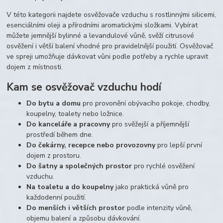
V této kategorii najdete osvěžovače vzduchu s rostlinnými silicemi,
esenciálními oleji a přírodními aromatickými složkami. Vybírat
můžete jemnější bylinné a levandulové vůně, svěží citrusové
osvěžení i větší balení vhodné pro pravidelnější použití. Osvěžovač
ve spreji umožňuje dávkovat vůni podle potřeby a rychle upravit
dojem z místnosti.
Kam se osvěžovač vzduchu hodí
Do bytu a domu
pro provonění obývacího pokoje, chodby,
koupelny, toalety nebo ložnice.
Do kanceláře a pracovny
pro svěžejší a příjemnější
prostředí během dne.
Do čekárny, recepce nebo provozovny
pro lepší první
dojem z prostoru.
Do šatny a společných prostor
pro rychlé osvěžení
vzduchu.
Na toaletu a do koupelny
jako praktická vůně pro
každodenní použití.
Do menších i větších prostor
podle intenzity vůně,
objemu balení a způsobu dávkování.