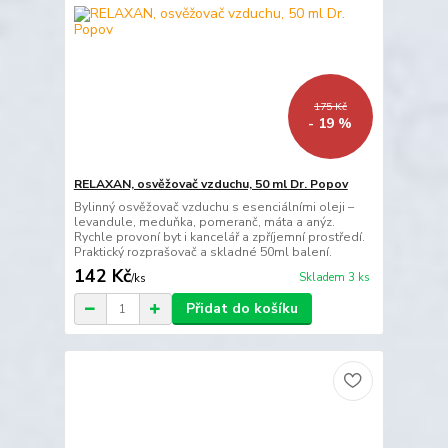
175 Kč
- 19 %
RELAXAN, osvěžovač vzduchu, 50 ml Dr. Popov
Bylinný osvěžovač vzduchu s esenciálními oleji –
levandule, meduňka, pomeranč, máta a anýz.
Rychle provoní byt i kancelář a zpříjemní prostředí.
Praktický rozprašovač a skladné 50ml balení.
142 Kč
Skladem 3 ks
/
ks
Přidat do košíku