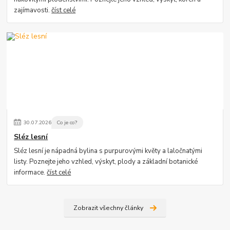
zajímavosti.
číst celé
30
.
07
.
2026
Co je co?
Sléz lesní
Sléz lesní je nápadná bylina s purpurovými květy a laločnatými
listy. Poznejte jeho vzhled, výskyt, plody a základní botanické
informace.
číst celé
Zobrazit všechny články