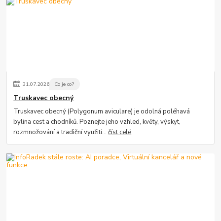
31
.
07
.
2026
Co je co?
Truskavec obecný
Truskavec obecný (Polygonum aviculare) je odolná poléhavá
bylina cest a chodníků. Poznejte jeho vzhled, květy, výskyt,
rozmnožování a tradiční využití...
číst celé