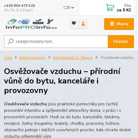
0
ks
+420 604 473 523
CZK
za
0 Kč
(Po-Pá, 9-19 hod.)
Menu
Hledat
Úvod
Zelené potraviny
Aromaterapie Dr. Popova
Osvěžovače vzduchu
Osvěžovače vzduchu – přírodní
vůně do bytu, kanceláře i
provozovny
Osvěžovače vzduchu
jsou praktické pomocníky pro rychlé
provonění interiéru a zpříjemnění atmosféry doma, v práci i v
provozních prostorách. Hodí se do bytu, kanceláře, čekárny,
recepce, šatny, koupelny, toalety, chodby, pracovny, ložnice,
obývacího pokoje i dalších uzavřených prostor, kde chcete dodat
vzduchu příjemnější vůni.