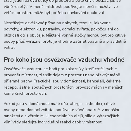
stačí jeden až dva střiky do prostoru a poté chvíli počkat, jak se
vůně rozptýlí. V menší místnosti používejte menší množství, ve
větším prostoru může být potřeba dávkování opakovat.
Nestříkejte osvěžovač přímo na nábytek, textilie, lakované
povrchy, elektroniku, potraviny, domácí zvířata, pokožku ani do
blízkosti očí a obličeje. Některé vonné složky mohou být pro citlivé
osoby příliš výrazné, proto je vhodné začínat opatrně a pravidelně
větrat.
Pro koho jsou osvěžovače vzduchu vhodné
Osvěžovače vzduchu se hodí pro zákazníky, kteří chtějí rychle
provonět místnost, zlepšit dojem z prostoru nebo překrýt méně
příjemné pachy. Praktické jsou v domácnosti, kanceláři, čekárně,
recepci, šatně, společných prostorách, provozovnách i v menších
komerčních prostorech.
Pokud jsou v domácnosti malé děti, alergici, astmatici, citlivé
osoby nebo domácí zvířata, používejte vůně opatrně, v menším
množství a s větráním. U esenciálních olejů, silic a výraznějších
vůní vždy sledujte individuální reakci osob v místnosti.