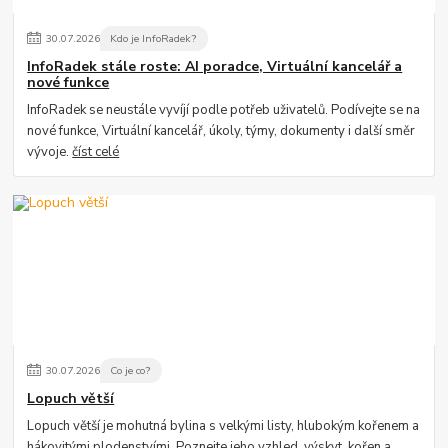
30
.
07
.
2026
Kdo je InfoRadek?
InfoRadek stále roste: AI poradce, Virtuální kancelář a
nové funkce
InfoRadek se neustále vyvíjí podle potřeb uživatelů. Podívejte se na
nové funkce, Virtuální kancelář, úkoly, týmy, dokumenty i další směr
vývoje.
číst celé
30
.
07
.
2026
Co je co?
Lopuch větší
Lopuch větší je mohutná bylina s velkými listy, hlubokým kořenem a
hákovitými plodenstvími. Poznejte jeho vzhled, výskyt, kořen a