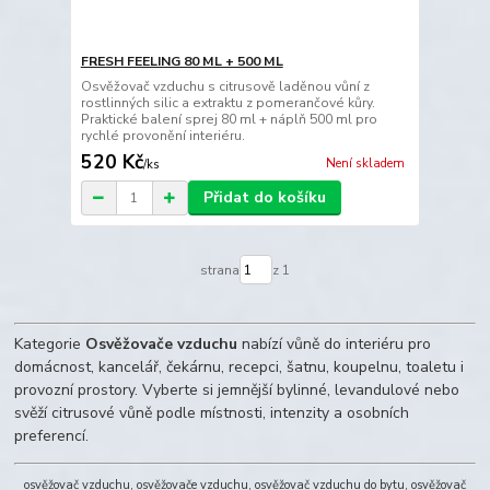
FRESH FEELING 80 ML + 500 ML
Osvěžovač vzduchu s citrusově laděnou vůní z
rostlinných silic a extraktu z pomerančové kůry.
Praktické balení sprej 80 ml + náplň 500 ml pro
rychlé provonění interiéru.
520 Kč
Není skladem
/
ks
Přidat do košíku
strana
z 1
Kategorie
Osvěžovače vzduchu
nabízí vůně do interiéru pro
domácnost, kancelář, čekárnu, recepci, šatnu, koupelnu, toaletu i
provozní prostory. Vyberte si jemnější bylinné, levandulové nebo
svěží citrusové vůně podle místnosti, intenzity a osobních
preferencí.
osvěžovač vzduchu, osvěžovače vzduchu, osvěžovač vzduchu do bytu, osvěžovač