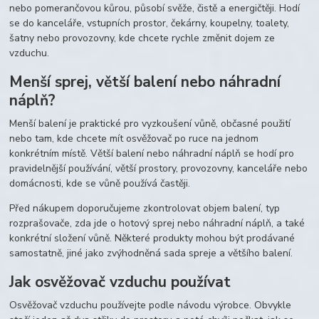
nebo pomerančovou kůrou, působí svěže, čistě a energičtěji. Hodí
se do kanceláře, vstupních prostor, čekárny, koupelny, toalety,
šatny nebo provozovny, kde chcete rychle změnit dojem ze
vzduchu.
Menší sprej, větší balení nebo náhradní
náplň?
Menší balení je praktické pro vyzkoušení vůně, občasné použití
nebo tam, kde chcete mít osvěžovač po ruce na jednom
konkrétním místě. Větší balení nebo náhradní náplň se hodí pro
pravidelnější používání, větší prostory, provozovny, kanceláře nebo
domácnosti, kde se vůně používá častěji.
Před nákupem doporučujeme zkontrolovat objem balení, typ
rozprašovače, zda jde o hotový sprej nebo náhradní náplň, a také
konkrétní složení vůně. Některé produkty mohou být prodávané
samostatně, jiné jako zvýhodněná sada spreje a většího balení.
Jak osvěžovač vzduchu používat
Osvěžovač vzduchu používejte podle návodu výrobce. Obvykle