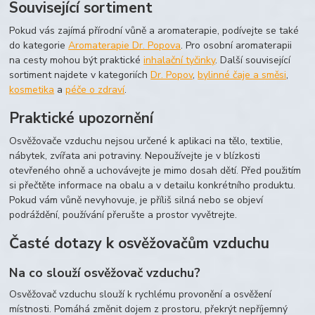
Související sortiment
Pokud vás zajímá přírodní vůně a aromaterapie, podívejte se také
do kategorie
Aromaterapie Dr. Popova
. Pro osobní aromaterapii
na cesty mohou být praktické
inhalační tyčinky
. Další související
sortiment najdete v kategoriích
Dr. Popov
,
bylinné čaje a směsi
,
kosmetika
a
péče o zdraví
.
Praktické upozornění
Osvěžovače vzduchu nejsou určené k aplikaci na tělo, textilie,
nábytek, zvířata ani potraviny. Nepoužívejte je v blízkosti
otevřeného ohně a uchovávejte je mimo dosah dětí. Před použitím
si přečtěte informace na obalu a v detailu konkrétního produktu.
Pokud vám vůně nevyhovuje, je příliš silná nebo se objeví
podráždění, používání přerušte a prostor vyvětrejte.
Časté dotazy k osvěžovačům vzduchu
Na co slouží osvěžovač vzduchu?
Osvěžovač vzduchu slouží k rychlému provonění a osvěžení
místnosti. Pomáhá změnit dojem z prostoru, překrýt nepříjemný