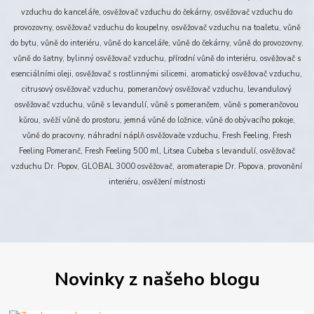
vzduchu do kanceláře, osvěžovač vzduchu do čekárny, osvěžovač vzduchu do
provozovny, osvěžovač vzduchu do koupelny, osvěžovač vzduchu na toaletu, vůně
do bytu, vůně do interiéru, vůně do kanceláře, vůně do čekárny, vůně do provozovny,
vůně do šatny, bylinný osvěžovač vzduchu, přírodní vůně do interiéru, osvěžovač s
esenciálními oleji, osvěžovač s rostlinnými silicemi, aromatický osvěžovač vzduchu,
citrusový osvěžovač vzduchu, pomerančový osvěžovač vzduchu, levandulový
osvěžovač vzduchu, vůně s levandulí, vůně s pomerančem, vůně s pomerančovou
kůrou, svěží vůně do prostoru, jemná vůně do ložnice, vůně do obývacího pokoje,
vůně do pracovny, náhradní náplň osvěžovače vzduchu, Fresh Feeling, Fresh
Feeling Pomeranč, Fresh Feeling 500 ml, Litsea Cubeba s levandulí, osvěžovač
vzduchu Dr. Popov, GLOBAL 3000 osvěžovač, aromaterapie Dr. Popova, provonění
interiéru, osvěžení místnosti
Novinky z našeho blogu