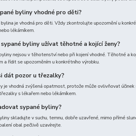
ypané byliny vhodné pro děti?
bylina je vhodná pro děti. Vždy zkontrolujte upozornění u konkré
nebo lékárníkem.
ypané byliny užívat těhotné a kojící ženy?
yliny nejsou v těhotenství nebo při kojení vhodné. Těhotné a ko
m a řídit se upozorněním u konkrétního výrobku.
i dát pozor u třezalky?
y je vhodná zvýšená opatrnost, protože může ovlivňovat účinek 
třezalky s lékařem nebo lékárníkem.
ladovat sypané byliny?
liny skladujte v suchu, temnu, dobře uzavřené, mimo přímé slun
balení obal pečlivě uzavírejte.