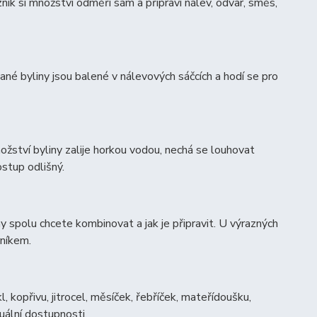
ík si množství odměří sám a připraví nálev, odvar, směs,
vané byliny jsou balené v nálevových sáčcích a hodí se pro
ství byliny zalije horkou vodou, nechá se louhovat
stup odlišný.
ny spolu chcete kombinovat a jak je připravit. U výrazných
rníkem.
 kopřivu, jitrocel, měsíček, řebříček, mateřídoušku,
uální dostupnosti.