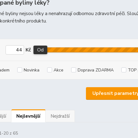
ypané byliny léky?
é byliny nejsou léky a nenahrazují odbornou zdravotní péči. Slouž
konkrétního produktu.
Kč
Od
adem
Novinka
Akce
Doprava ZDARMA
TOP 
Upřesnit parametr
jší
Nejlevnější
Nejdražší
1-20 z 65