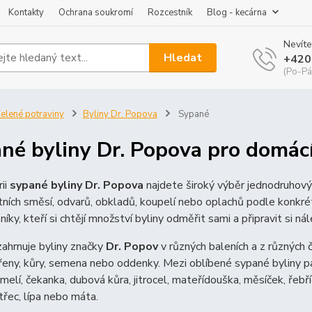
Kontakty
Ochrana soukromí
Rozcestník
Blog - kecárna
Nevíte
Hledat
+420
(Po-Pá
elené potraviny
Byliny Dr. Popova
Sypané
né byliny Dr. Popova pro domácí
ii
sypané byliny Dr. Popova
najdete široký výběr jednodruhovýc
stních směsí, odvarů, obkladů, koupelí nebo oplachů podle konkré
níky, kteří si chtějí množství byliny odměřit sami a připravit si n
ahrnuje byliny značky
Dr. Popov
v různých baleních a z různých čá
řeny, kůry, semena nebo oddenky. Mezi oblíbené sypané byliny patří
 jmelí, čekanka, dubová kůra, jitrocel, mateřídouška, měsíček, řebř
řec, lípa nebo máta.