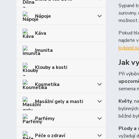
Sypané by
suroviny,
Nápoje
možnost p
Pokud hle
Káva
najdete v
bylinné k
Imunita
Jak v
Klouby a kosti
Při výběr
upozorně
Kosmetika
semena ne
Květy
, n
Masážní gely a masti
bylinných
běžné byl
Parfémy
Plody a
Péče o zdraví
vyžadují 