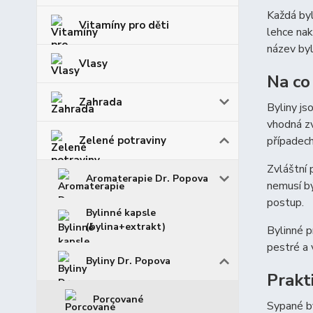
Každá byl
Vitamíny pro děti
lehce nak
název byl
Vlasy
Na co 
Zahrada
Byliny js
vhodná zv
Zelené potraviny
případech
Zvláštní 
Aromaterapie Dr. Popova
nemusí bý
postup.
Bylinné kapsle
(bylina+extrakt)
Bylinné p
pestré a 
Byliny Dr. Popova
Prakt
Porcované
Sypané by