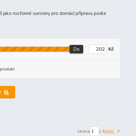
í jako rostlinné suroviny pro domácí přípravu podle
Do
Kč
produkt
y
strana
z 4
další