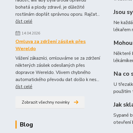
radost, ale aby byla úroda opravdu
bohatá a plody zdravé, je důležité
Jsou s
rostlinám dopřát správnou oporu. Rajčat...
číst celé
Ne každá 
lékařem 
14.04.2026
Omluva za zdržení zásilek přes
Mohou s
Wereldo
Některé b
Vážení zákazníci, omlouváme se za zdržení
lékárníke
některých zásilek odesílaných přes
dopravce Wereldo. Vlivem chybného
Na co s
automatického převodu dat došlo k nes...
U třezalk
číst celé
použitím 
Zobrazit všechny novinky
Jak sk
Sypané by
otevření 
Blog