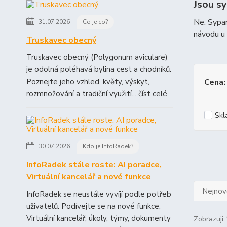
Jsou s
Ne. Sypan
31.07.2026
Co je co?
návodu u 
Truskavec obecný
Truskavec obecný (Polygonum aviculare)
je odolná poléhavá bylina cest a chodníků.
Poznejte jeho vzhled, květy, výskyt,
Cena:
rozmnožování a tradiční využití...
číst celé
Skl
30.07.2026
Kdo je InfoRadek?
InfoRadek stále roste: AI poradce,
Virtuální kancelář a nové funkce
Nejnově
InfoRadek se neustále vyvíjí podle potřeb
uživatelů. Podívejte se na nové funkce,
Virtuální kancelář, úkoly, týmy, dokumenty
Zobrazuji 