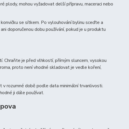
teré plody, mohou vyžadovat delší přípravu, maceraci nebo
bo konvičku se sítkem. Po vylouhování bylinu sceďte a
 ani doporučenou dobu používání, pokud je u produktu
í. Chraňte je před vlhkostí, přímým sluncem, vysokou
roma, proto není vhodné skladovat je vedle koření,
t v rozumné době podle data minimální trvanlivosti.
hodné ji dále používat.
opova