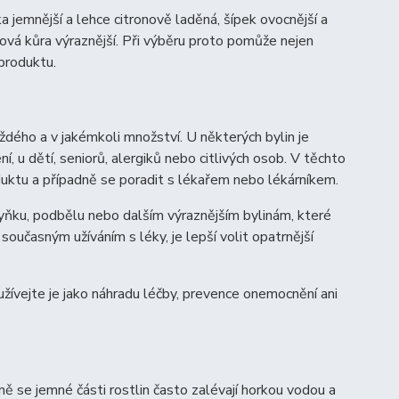
 jemnější a lehce citronově laděná, šípek ovocnější a
ová kůra výraznější. Při výběru proto pomůže nejen
 produktu.
aždého a v jakémkoli množství. U některých bylin je
í, u dětí, seniorů, alergiků nebo citlivých osob. V těchto
uktu a případně se poradit s lékařem nebo lékárníkem.
elyňku, podbělu nebo dalším výraznějším bylinám, které
současným užíváním s léky, je lepší volit opatrnější
žívejte je jako náhradu léčby, prevence onemocnění ani
ě se jemné části rostlin často zalévají horkou vodou a