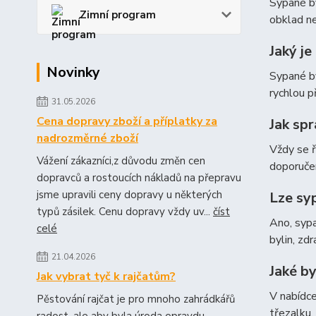
Sypané by
Zimní program
obklad ne
Jaký j
Novinky
Sypané by
rychlou p
31.05.2026
Cena dopravy zboží a příplatky za
Jak spr
nadrozměrné zboží
Vždy se ř
Vážení zákazníci,z důvodu změn cen
doporučen
dopravců a rostoucích nákladů na přepravu
jsme upravili ceny dopravy u některých
Lze sy
typů zásilek. Cenu dopravy vždy uv...
číst
Ano, sypa
celé
bylin, zd
21.04.2026
Jaké by
Jak vybrat tyč k rajčatům?
V nabídce
Pěstování rajčat je pro mnoho zahrádkářů
třezalku,