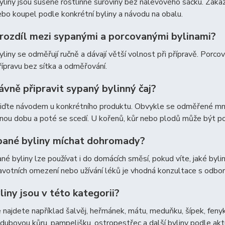
liny jsou sušené rostlinné suroviny bez nálevového sáčku. Zákazn
bo koupel podle konkrétní byliny a návodu na obalu.
e rozdíl mezi sypanými a porcovanými bylinami?
liny se odměřují ručně a dávají větší volnost při přípravě. Porco
řípravu bez sítka a odměřování.
ávně připravit sypaný bylinný čaj?
iďte návodem u konkrétního produktu. Obvykle se odměřené množ
ou dobu a poté se scedí. U kořenů, kůr nebo plodů může být po
pané byliny míchat dohromady?
né byliny lze používat i do domácích směsí, pokud víte, jaké byli
ravotních omezení nebo užívání léků je vhodná konzultace s odbo
liny jsou v této kategorii?
 najdete například šalvěj, heřmánek, mátu, meduňku, šípek, fenykl,
 dubovou kůru, pampelišku, ostropestřec a další byliny podle akt