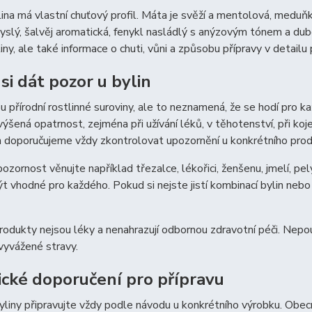
ina má vlastní chuťový profil. Máta je svěží a mentolová, meduňka
yslý, šalvěj aromatická, fenykl nasládlý s anýzovým tónem a dub
iny, ale také informace o chuti, vůni a způsobu přípravy v detailu
si dát pozor u bylin
ou přírodní rostlinné suroviny, ale to neznamená, že se hodí pro k
ýšená opatrnost, zejména při užívání léků, v těhotenství, při kojen
 doporučujeme vždy zkontrolovat upozornění u konkrétního prod
pozornost věnujte například třezalce, lékořici, ženšenu, jmelí, p
t vhodné pro každého. Pokud si nejste jistí kombinací bylin nebo 
rodukty nejsou léky a nenahrazují odbornou zdravotní péči. Nepou
vyvážené stravy.
ické doporučení pro přípravu
liny připravujte vždy podle návodu u konkrétního výrobku. Obecn