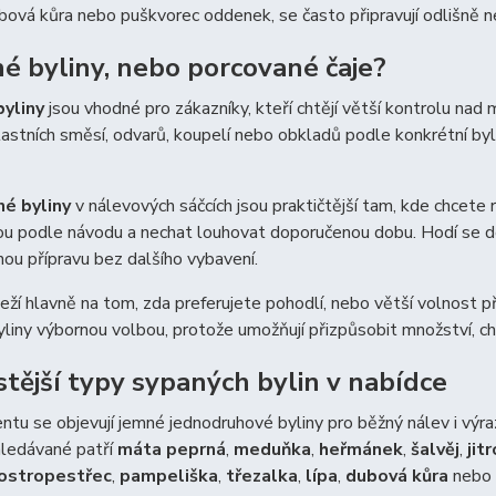
bová kůra nebo puškvorec oddenek, se často připravují odlišně n
é byliny, nebo porcované čaje?
yliny
jsou vhodné pro zákazníky, kteří chtějí větší kontrolu nad
lastních směsí, odvarů, koupelí nebo obkladů podle konkrétní bylin
é byliny
v nálevových sáčcích jsou praktičtější tam, kde chcete 
ou podle návodu a nechat louhovat doporučenou dobu. Hodí se do 
ou přípravu bez dalšího vybavení.
eží hlavně na tom, zda preferujete pohodlí, nebo větší volnost př
liny výbornou volbou, protože umožňují přizpůsobit množství, chu
stější typy sypaných bylin v nabídce
ntu se objevují jemné jednodruhové byliny pro běžný nálev i výrazn
hledávané patří
máta peprná
,
meduňka
,
heřmánek
,
šalvěj
,
jit
ostropestřec
,
pampeliška
,
třezalka
,
lípa
,
dubová kůra
nebo