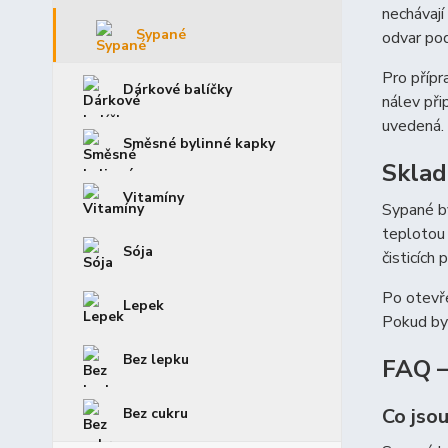
nechávají
Sypané
odvar po
Pro přípr
Dárkové balíčky
nálev při
uvedená.
Směsné bylinné kapky
Sklad
Vitamíny
Sypané by
teplotou 
Sója
čisticích
Po otevře
Lepek
Pokud byl
Bez lepku
FAQ –
Co jso
Bez cukru