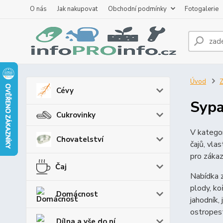
O nás
Jak nakupovat
Obchodní podmínky
Fotogalerie
Úvod
Z
Cévy
Sypa
Cukrovinky
V kategor
Chovatelství
čajů, vla
pro zákaz
Čaj
Nabídka z
plody, ko
Domácnost
jahodník,
ostropest
Dílna a vše do ní