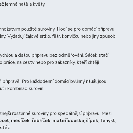
ež jemné natě a květy.
 množstvím použité suroviny. Hodí se pro domácí přípravu
y. Vyžadují čajové sítko, filtr, konvičku nebo jiný způsob
rychlou a čistou přípravu bez odměřování. Sáček stačí
práce, na cesty nebo pro zákazníky, kteří chtějí
i přípravě. Pro každodenní domácí bylinný rituál jsou
ť i kombinaci surovin.
ější rostlinné suroviny pro speciálnější přípravu. Mezi
rocel
,
měsíček
,
řebříček
,
mateřídouška
,
šípek
,
fenykl
,
sléz
.