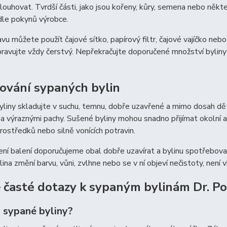
 louhovat. Tvrdší části, jako jsou kořeny, kůry, semena nebo něk
dle pokynů výrobce.
avu můžete použít čajové sítko, papírový filtr, čajové vajíčko ne
pravujte vždy čerstvý. Nepřekračujte doporučené množství byliny
ování sypaných bylin
liny skladujte v suchu, temnu, dobře uzavřené a mimo dosah dět
a výraznými pachy. Sušené byliny mohou snadno přijímat okolní a
 prostředků nebo silně vonících potravin.
ní balení doporučujeme obal dobře uzavírat a bylinu spotřebova
ina změní barvu, vůni, zvlhne nebo se v ní objeví nečistoty, není v
 časté dotazy k sypaným bylinám Dr. P
u sypané byliny?