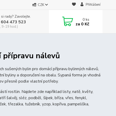
Přihlášení
CZK
 si rady? Zavolejte.
0
ks
 604 473 523
za
0 Kč
, 9-19 hod.)
 přípravu nálevů
h sušených bylin pro domácí přípravu bylinných nálevů,
tní byliny a doporučení na obalu. Sypaná forma je vhodná
álev přesně podle vlastní potřeby.
stí rostlin. Najdete zde například listy, natě, květy,
 šalvěj, sléz, podběl, šípek, bříza, vřes, fenykl,
íček, třezalka, tužebník, yzop, kopřiva, pampeliška,