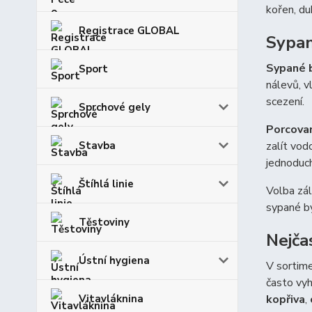
kořen, du
Registrace GLOBAL
Sypan
Sypané b
Sport
nálevů, v
scezení.
Sprchové gely
Porcovan
Stavba
zalít vod
jednoduch
Štíhlá linie
Volba zál
sypané by
Těstoviny
Nejča
Ústní hygiena
V sortime
často vy
Vitavláknina
kopřiva
,