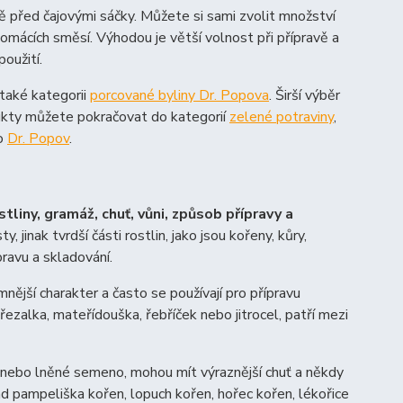
vě před čajovými sáčky. Můžete si sami zvolit množství
omácích směsí. Výhodou je větší volnost při přípravě a
oužití.
také kategorii
porcované byliny Dr. Popova
. Širší výběr
dukty můžete pokračovat do kategorií
zelené potraviny
,
o
Dr. Popov
.
stliny, gramáž, chuť, vůni, způsob přípravy a
ty, jinak tvrdší části rostlin, jako jsou kořeny, kůry,
ravu a skladování.
mnější charakter a často se používají pro přípravu
třezalka, mateřídouška, řebříček nebo jitrocel, patří mezi
ka nebo lněné semeno, mohou mít výraznější chuť a někdy
lad pampeliška kořen, lopuch kořen, hořec kořen, lékořice