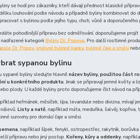
liny se hodí pro zákazníky, kteří dávají přednost klasické přípra
 délku louhování podle návodu a případně byliny kombinovat do d
racovat s bylinou podle jejího typu, chuti, vůně a doporučeného p
dáte pohodlnější přípravu bez odměřování, doporučujeme projít 
 nadřazené kategorii
Byliny Dr. Popova
. Pro další rostlinné pro
apsle Dr. Popov
,
směsné bylinné kapky
,
bylinné čaje a směsi
neb
ybrat sypanou bylinu
u sypané byliny sledujte hlavně
název byliny, použitou část ro
ní u konkrétního produktu
. Jinak se připravují jemné květy a lis
bo plody. U každé byliny proto doporučujeme číst návod na příp
apříklad heřmánek, měsíček, lípa, levandule nebo divizna, mívají je
 nálevů.
Listy a natě
, například máta, meduňka, šalvěj, kopřiva, 
inné suroviny pro domácí čaje a směsi.
 semena
, například šípek, fenykl, ostropestřec, rakytník, borův
delší přípravu nebo jiný postup.
Kořeny, kůry a oddenky
, napřík