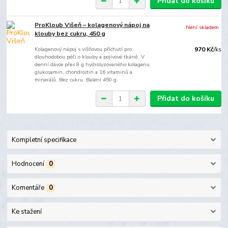
Přidat do košíku
ProKloub Višeň – kolagenový nápoj na
Není skladem
klouby bez cukru, 450 g
Kolagenový nápoj s višňovou příchutí pro
970 Kč
/
ks
dlouhodobou péči o klouby a pojivové tkáně. V
denní dávce přes 8 g hydrolyzovaného kolagenu,
glukosamin, chondroitin a 16 vitaminů a
minerálů. Bez cukru. Balení 450 g.
Přidat do košíku
Kompletní specifikace
Hodnocení
0
Komentáře
0
Ke stažení