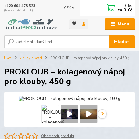
0
ks
+420 604 473 523
CZK
za
0 Kč
(Po-Pá, 9-19 hod.)
Menu
Hledat
Úvod
Klouby a kosti
PROKLOUB – kolagenový nápoj pro klouby, 450 g
PROKLOUB – kolagenový nápoj
pro klouby, 450 g
Ohodnotit produkt