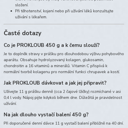
složení.
Při těhotenství, kojení nebo při užívání léků konzultujte
užívání s lékařem.
Časté dotazy
Co je PROKLOUB 450 g a k čemu slouží?
Je to doplněk stravy v prášku pro dlouhodobou výživu pohybového
aparátu. Obsahuje hydrolyzovaný kolagen, glukosamin,
chondroitin a 16 vitaminů a minerálů. Vitamin C přispívá k
normální tvorbě kolagenu pro normální funkci chrupavek a kostí.
Jak PROKLOUB dávkovat a jak jej připravit?
Užívejte 11 g prášku denně (cca 2 čajové lžičky) rozmíchané v asi
0,4 l vody. Nápoj pijte kdykoli během dne. Důležitá je pravidelnost
užívání.
Na jak dlouho vystačí balení 450 g?
Při doporučené denní dávce 11 g vystačí balení přibližně na 40 dní.