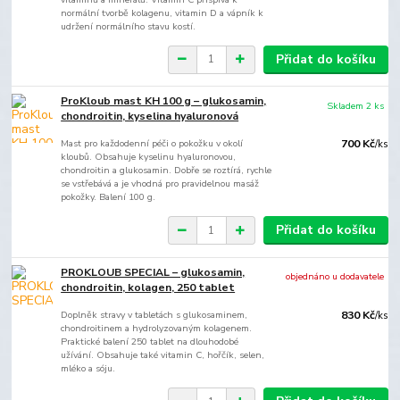
normální tvorbě kolagenu, vitamin D a vápník k
udržení normálního stavu kostí.
Přidat do košíku
ProKloub mast KH 100 g – glukosamin,
Skladem 2 ks
chondroitin, kyselina hyaluronová
Mast pro každodenní péči o pokožku v okolí
700 Kč
/
ks
kloubů. Obsahuje kyselinu hyaluronovou,
chondroitin a glukosamin. Dobře se roztírá, rychle
se vstřebává a je vhodná pro pravidelnou masáž
pokožky. Balení 100 g.
Přidat do košíku
PROKLOUB SPECIAL – glukosamin,
objednáno u dodavatele
chondroitin, kolagen, 250 tablet
Doplněk stravy v tabletách s glukosaminem,
830 Kč
/
ks
chondroitinem a hydrolyzovaným kolagenem.
Praktické balení 250 tablet na dlouhodobé
užívání. Obsahuje také vitamin C, hořčík, selen,
mléko a sóju.