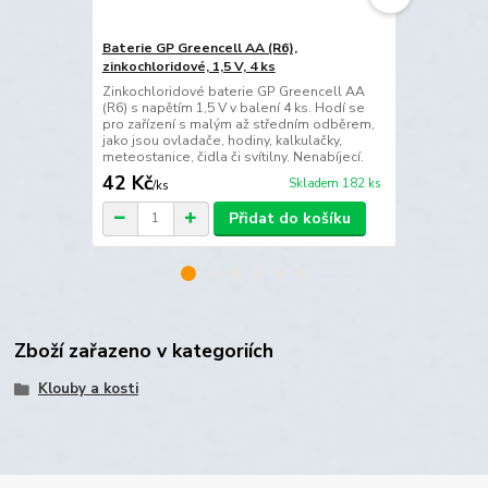
Baterie GP Greencell AA (R6),
Baterie GP 
zinkochloridové, 1,5 V, 4 ks
zinkochlorid
Zinkochloridové baterie GP Greencell AA
Mikrotužkové
(R6) s napětím 1,5 V v balení 4 ks. Hodí se
Greencell AA
pro zařízení s malým až středním odběrem,
zařízení s m
jako jsou ovladače, hodiny, kalkulačky,
Nenabíjecí, b
meteostanice, čidla či svítilny. Nenabíjecí.
42 Kč
42 Kč
Skladem 182 ks
/
ks
/
ks
Přidat do košíku
Zboží zařazeno v kategoriích
Klouby a kosti