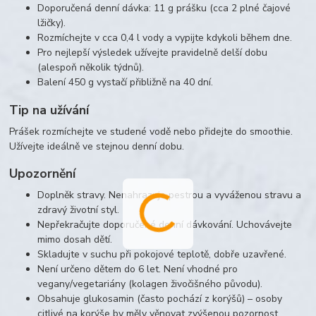
Doporučená denní dávka: 11 g prášku (cca 2 plné čajové
lžičky).
Rozmíchejte v cca 0,4 l vody a vypijte kdykoli během dne.
Pro nejlepší výsledek užívejte pravidelně delší dobu
(alespoň několik týdnů).
Balení 450 g vystačí přibližně na 40 dní.
Tip na užívání
Prášek rozmíchejte ve studené vodě nebo přidejte do smoothie.
Užívejte ideálně ve stejnou denní dobu.
Upozornění
Doplněk stravy. Nenahrazuje pestrou a vyváženou stravu a
zdravý životní styl.
Nepřekračujte doporučené denní dávkování. Uchovávejte
mimo dosah dětí.
Skladujte v suchu při pokojové teplotě, dobře uzavřené.
Není určeno dětem do 6 let. Není vhodné pro
vegany/vegetariány (kolagen živočišného původu).
Obsahuje glukosamin (často pochází z korýšů) – osoby
citlivé na korýše by měly věnovat zvýšenou pozornost