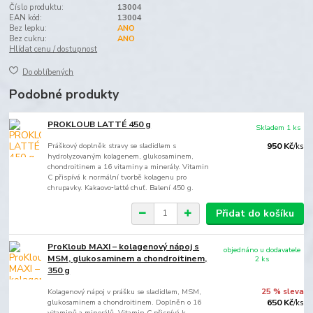
Číslo produktu:
13004
EAN kód:
13004
Bez lepku:
ANO
Bez cukru:
ANO
Hlídat cenu / dostupnost
Do oblíbených
Podobné produkty
PROKLOUB LATTÉ 450 g
Skladem 1 ks
Práškový doplněk stravy se sladidlem s
950 Kč
/
ks
hydrolyzovaným kolagenem, glukosaminem,
chondroitinem a 16 vitaminy a minerály. Vitamin
C přispívá k normální tvorbě kolagenu pro
chrupavky. Kakaovo‑latté chuť. Balení 450 g.
Přidat do košíku
ProKloub MAXI – kolagenový nápoj s
objednáno u dodavatele
MSM, glukosaminem a chondroitinem,
2 ks
350 g
Kolagenový nápoj v prášku se sladidlem, MSM,
25 % sleva
glukosaminem a chondroitinem. Doplněn o 16
650 Kč
/
ks
vitaminů a minerálů. Vitamin C přispívá k