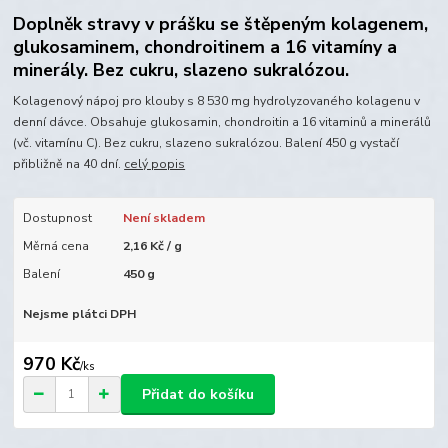
Doplněk stravy v prášku se štěpeným kolagenem,
glukosaminem, chondroitinem a 16 vitamíny a
minerály. Bez cukru, slazeno sukralózou.
Kolagenový nápoj pro klouby s 8 530 mg hydrolyzovaného kolagenu v
denní dávce. Obsahuje glukosamin, chondroitin a 16 vitaminů a minerálů
(vč. vitamínu C). Bez cukru, slazeno sukralózou. Balení 450 g vystačí
přibližně na 40 dní.
celý popis
Dostupnost
Není skladem
Měrná cena
2,16 Kč / g
Balení
450 g
Nejsme plátci DPH
970 Kč
/
ks
Přidat do košíku