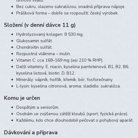
činnosti svalů.
Bez cukru, slazeno sukralózou; snadná příprava nápoje.
Prášková forma – dobře se rozpouští; český výrobek.
Složení (v denní dávce 11 g)
Hydrolyzovaný kolagen: 8 530 mg.
Glukosamin sulfát.
Chondroitin sulfát.
Rozpustná vláknina – inulin.
Vitamin C: cca 168–169 mg (asi 210 % RHP).
Další vitaminy: E, niacin, kyselina pantotenová, B1, B2, B6,
kyselina listová, biotin, D, B12.
Minerály: vápník, hořčík, křemík, bór, fosforečnany.
L-lysin; kyselina citronová, aroma; sladidlo: sukralóza.
Komu je určen
Dospělým a seniorům.
Osobám se zvýšenou zátěží kloubů (sport, fyzická práce).
Každému, kdo chce dlouhodobě pečovat o pohybový aparát.
Dávkování a příprava