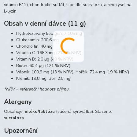
vitamin B12), chondroitin sulfát, sladidlo sucralóza, aminokyselina
L‑lyzin.
Obsah v denní dávce (11 g)
Hydrolyzovaný kolagen: 7 106 mg
Glukosamin: 200,6 mg
Chondroitin: 40 mg
Vitamin C: 168,3 mg (210 % NRV)
Vitamin D: 2,0 μg (40 % NRV)
Biotin: 60,4 μg (121 % NRV)
Vápník: 100,9 mg (13 % NRV), Hořčík: 72,4 mg (19 % NRV)
Křemík: 19,8 mg, Bór: 2,0 mg
*NRV = referenční hodnota příjmu.
Alergeny
Obsahuje:
mléko/laktózu
(sušená syrovátka). Slazeno:
sucralóza
.
Upozornění