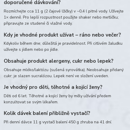
doporučené dávkování?
Rozmíchejte cca 11 g (2 čajové lžičky) v ~0,4 l pitné vody. Užívejte
1× denně. Pro lepší rozpustnost použijte shaker nebo metličku;
připravujte ze studené či vlažné vody.
Kdy je vhodné produkt užívat – ráno nebo večer?
Kdykoliv během dne; důležitá je pravidelnost. Při citlivém žaludku
užívejte s jídlem nebo po jídle.
Obsahuje produkt alergeny, cukr nebo lepek?
Obsahuje mléko/laktózu (sušená syrovátka). Neobsahuje přidaný
cukr; je slazen sucralózou. Lepek není ve složení uveden.
Je vhodný pro děti, těhotné a kojící ženy?
Děti od 6 let. Těhotné a kojící ženy by měly užívání předem
konzultovat se svým lékařem.
Kolik dávek balení přibližně vystačí?
Při denní dávce 11 g vystačí balení 450 g zhruba na 41 dní.