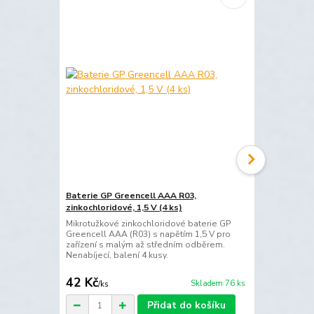
Baterie GP Greencell AAA R03,
Baterie GP G
zinkochloridové, 1,5 V (4 ks)
zinkochlorido
Mikrotužkové zinkochloridové baterie GP
Zinkochlorid
Greencell AAA (R03) s napětím 1,5 V pro
(R6) s napětí
zařízení s malým až středním odběrem.
pro zařízení
Nenabíjecí, balení 4 kusy.
jako jsou ovl
meteostanice,
42 Kč
42 Kč
Skladem 76 ks
/
ks
/
ks
Přidat do košíku