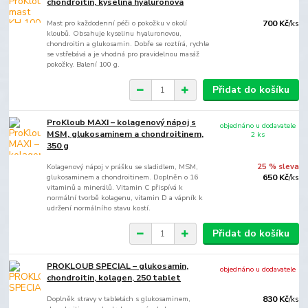
chondroitin, kyselina hyaluronová
Mast pro každodenní péči o pokožku v okolí
700 Kč
/
ks
kloubů. Obsahuje kyselinu hyaluronovou,
chondroitin a glukosamin. Dobře se roztírá, rychle
se vstřebává a je vhodná pro pravidelnou masáž
pokožky. Balení 100 g.
Přidat do košíku
ProKloub MAXI – kolagenový nápoj s
objednáno u dodavatele
MSM, glukosaminem a chondroitinem,
2 ks
350 g
Kolagenový nápoj v prášku se sladidlem, MSM,
25 % sleva
glukosaminem a chondroitinem. Doplněn o 16
650 Kč
/
ks
vitaminů a minerálů. Vitamin C přispívá k
normální tvorbě kolagenu, vitamin D a vápník k
udržení normálního stavu kostí.
Přidat do košíku
PROKLOUB SPECIAL – glukosamin,
objednáno u dodavatele
chondroitin, kolagen, 250 tablet
Doplněk stravy v tabletách s glukosaminem,
830 Kč
/
ks