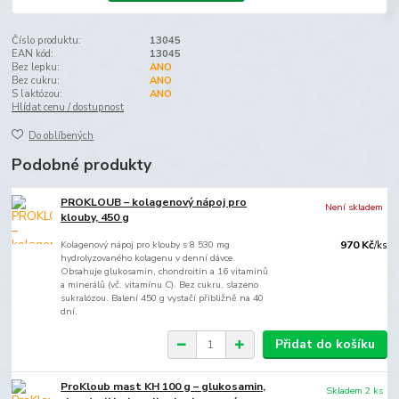
Číslo produktu:
13045
EAN kód:
13045
Bez lepku:
ANO
Bez cukru:
ANO
S laktózou:
ANO
Hlídat cenu / dostupnost
Do oblíbených
Podobné produkty
PROKLOUB – kolagenový nápoj pro
Není skladem
klouby, 450 g
Kolagenový nápoj pro klouby s 8 530 mg
970 Kč
/
ks
hydrolyzovaného kolagenu v denní dávce.
Obsahuje glukosamin, chondroitin a 16 vitaminů
a minerálů (vč. vitamínu C). Bez cukru, slazeno
sukralózou. Balení 450 g vystačí přibližně na 40
dní.
Přidat do košíku
ProKloub mast KH 100 g – glukosamin,
Skladem 2 ks