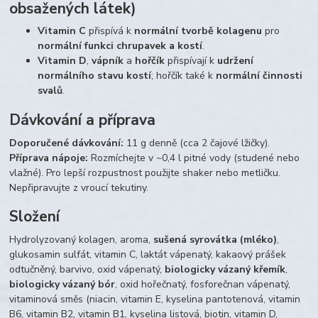
obsažených látek)
Vitamin C
přispívá k
normální tvorbě kolagenu
pro
normální funkci chrupavek a kostí
.
Vitamin D
,
vápník
a
hořčík
přispívají k
udržení
normálního stavu kostí
; hořčík také k
normální činnosti
svalů
.
Dávkování a příprava
Doporučené dávkování:
11 g denně (cca 2 čajové lžičky).
Příprava nápoje:
Rozmíchejte v ~0,4 l pitné vody (studené nebo
vlažné). Pro lepší rozpustnost použijte shaker nebo metličku.
Nepřipravujte z vroucí tekutiny.
Složení
Hydrolyzovaný kolagen, aroma,
sušená syrovátka (mléko)
,
glukosamin sulfát, vitamin C, laktát vápenatý, kakaový prášek
odtučněný, barvivo, oxid vápenatý,
biologicky vázaný křemík
,
biologicky vázaný bór
, oxid hořečnatý, fosforečnan vápenatý,
vitaminová směs (niacin, vitamin E, kyselina pantotenová, vitamin
B6, vitamin B2, vitamin B1, kyselina listová, biotin, vitamin D,