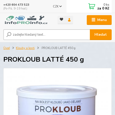
0
ks
+420 604 473 523
CZK
za
0 Kč
(Po-Pá, 9-19 hod.)
Menu
Hledat
Úvod
Klouby a kosti
PROKLOUB LATTÉ 450 g
PROKLOUB LATTÉ 450 g