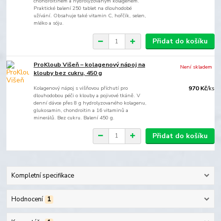
chondroitinem a hydrolyzovaným kolagenem.
Praktické balení 250 tablet na dlouhodobé
užívání. Obsahuje také vitamin C, hořčík, selen,
mléko a sóju.
Přidat do košíku
ProKloub Višeň – kolagenový nápoj na
Není skladem
klouby bez cukru, 450 g
Kolagenový nápoj s višňovou příchutí pro
970 Kč
/
ks
dlouhodobou péči o klouby a pojivové tkáně. V
denní dávce přes 8 g hydrolyzovaného kolagenu,
glukosamin, chondroitin a 16 vitaminů a
minerálů. Bez cukru. Balení 450 g.
Přidat do košíku
Kompletní specifikace
Hodnocení
1