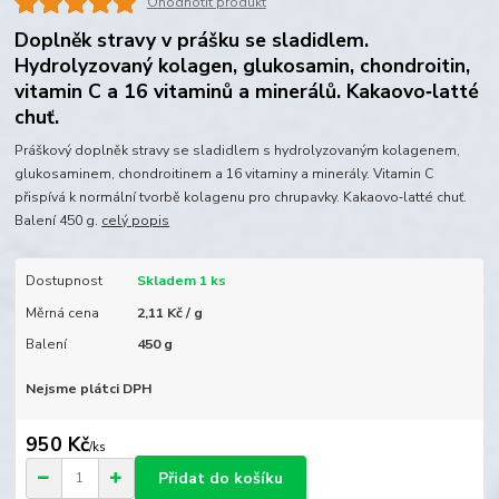
Ohodnotit produkt
Doplněk stravy v prášku se sladidlem.
Hydrolyzovaný kolagen, glukosamin, chondroitin,
vitamin C a 16 vitaminů a minerálů. Kakaovo‑latté
chuť.
Práškový doplněk stravy se sladidlem s hydrolyzovaným kolagenem,
glukosaminem, chondroitinem a 16 vitaminy a minerály. Vitamin C
přispívá k normální tvorbě kolagenu pro chrupavky. Kakaovo‑latté chuť.
Balení 450 g.
celý popis
Dostupnost
Skladem 1 ks
Měrná cena
2,11 Kč / g
Balení
450 g
Nejsme plátci DPH
950 Kč
/
ks
Přidat do košíku