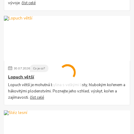
vývoje.
číst celé
30
.
07
.
2026
Co je co?
Lopuch větší
Lopuch větší je mohutná bylina s velkými listy, hlubokým kořenem a
hákovitými plodenstvími. Poznejte jeho vzhled, výskyt, kořen a
zajímavosti.
číst celé