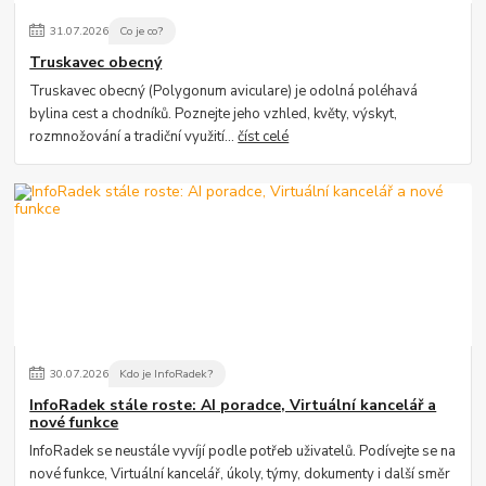
31
.
07
.
2026
Co je co?
Truskavec obecný
Truskavec obecný (Polygonum aviculare) je odolná poléhavá
bylina cest a chodníků. Poznejte jeho vzhled, květy, výskyt,
rozmnožování a tradiční využití...
číst celé
30
.
07
.
2026
Kdo je InfoRadek?
InfoRadek stále roste: AI poradce, Virtuální kancelář a
nové funkce
InfoRadek se neustále vyvíjí podle potřeb uživatelů. Podívejte se na
nové funkce, Virtuální kancelář, úkoly, týmy, dokumenty i další směr