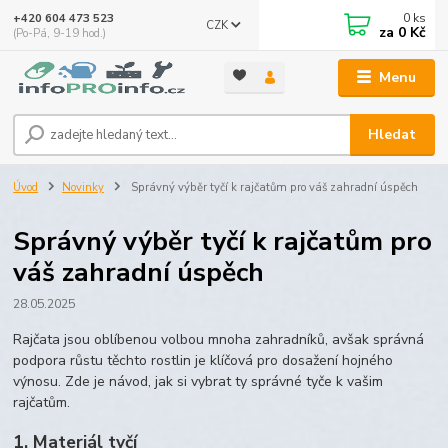
0
ks
+420 604 473 523
CZK
za
0 Kč
(Po-Pá, 9-19 hod.)
Menu
Hledat
Úvod
Novinky
Správný výběr tyčí k rajčatům pro váš zahradní úspěch
Správný výběr tyčí k rajčatům pro
váš zahradní úspěch
28.05.2025
Rajčata jsou oblíbenou volbou mnoha zahradníků, avšak správná
podpora růstu těchto rostlin je klíčová pro dosažení hojného
výnosu. Zde je návod, jak si vybrat ty správné tyče k vašim
rajčatům.
1. Materiál tyčí