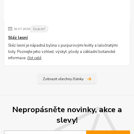
30
.
07
.
2026
Co je co?
Sléz lesní
Sléz lesní je nápadná bylina s purpurovými květy a laločnatými
listy. Poznejte jeho vzhled, výskyt, plody a základní botanické
informace.
číst celé
Zobrazit všechny články
Nepropásněte novinky, akce a
slevy!