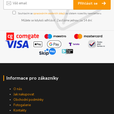
Přihlásit se
Souhlasím se
zpracováním osobních údajů
za účelem rozesílky newsletteru.
Můžete se kdykoli odhlásit. Zasíláme jednou za 14 dní.
Informace pro zákazníky
O nás
Jak nakupovat
Obchodní podmínky
Fotogalerie
Kontakty