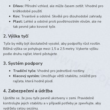
Dřevo:
Přírodní vzhled, ale může časem zetlít. Vhodné pro
krátkodobé použití.
Kov:
Trvanlivé a odolné. Skvělé pro dlouhodobé zahrady.
Plast:
Lehké a odolné proti povětrnostním vlivům, ale ne
tak pevné jako kovové tyče.
2. Výška tyčí
Tyče by měly být dostatečně vysoké, aby podpořily růst rostlin.
Běžná výška se pohybuje mezi 1,5 a 2,5 metry. Vyberte výšku
podle druhu rajčat, které pěstujete.
3. Systém podpory
Tradiční tyče:
Vhodné pro jednotlivé rostliny.
Klecový systém:
Umožňuje větší stabilitu, zvláště pro
rajčata, která hodně plodí.
4. Zabezpečení a údržba
Ujistěte se, že jsou tyče pevně ukotveny v zemi. Pravidelně
kontrolujte jejich stabilitu a v případě potřeby je zpevňujte, aby
vydržely celou sezónu.