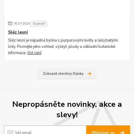
30
.
07
.
2026
Co je co?
Sléz lesní
Sléz lesní je nápadná bylina s purpurovými květy a laločnatými
listy. Poznejte jeho vzhled, výskyt, plody a základní botanické
informace.
číst celé
Zobrazit všechny články
Nepropásněte novinky, akce a
slevy!
Přihlásit se