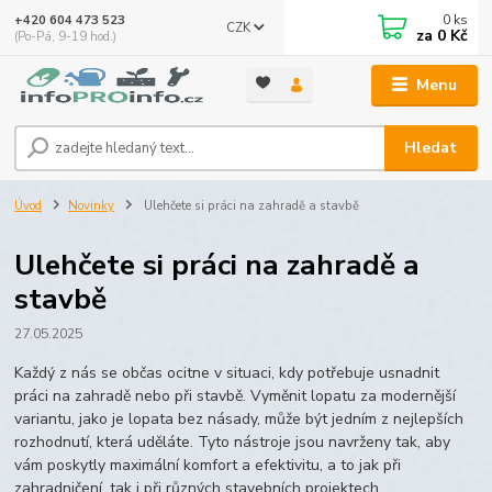
0
ks
+420 604 473 523
CZK
za
0 Kč
(Po-Pá, 9-19 hod.)
Menu
Hledat
Úvod
Novinky
Ulehčete si práci na zahradě a stavbě
Ulehčete si práci na zahradě a
stavbě
27.05.2025
Každý z nás se občas ocitne v situaci, kdy potřebuje usnadnit
práci na zahradě nebo při stavbě. Vyměnit lopatu za modernější
variantu, jako je lopata bez násady, může být jedním z nejlepších
rozhodnutí, která uděláte. Tyto nástroje jsou navrženy tak, aby
vám poskytly maximální komfort a efektivitu, a to jak při
zahradničení, tak i při různých stavebních projektech.