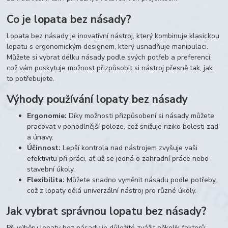
Co je lopata bez násady?
Lopata bez násady je inovativní nástroj, který kombinuje klasickou
lopatu s ergonomickým designem, který usnadňuje manipulaci.
Můžete si vybrat délku násady podle svých potřeb a preferencí,
což vám poskytuje možnost přizpůsobit si nástroj přesně tak, jak
to potřebujete.
Výhody používání lopaty bez násady
Ergonomie:
Díky možnosti přizpůsobení si násady můžete
pracovat v pohodlnější poloze, což snižuje riziko bolesti zad
a únavy.
Účinnost:
Lepší kontrola nad nástrojem zvyšuje vaši
efektivitu při práci, ať už se jedná o zahradní práce nebo
stavební úkoly.
Flexibilita:
Můžete snadno vyměnit násadu podle potřeby,
což z lopaty dělá univerzální nástroj pro různé úkoly.
Jak vybrat správnou lopatu bez násady?
Při výběru lopaty bez násady je důležité zvážit několik faktorů: