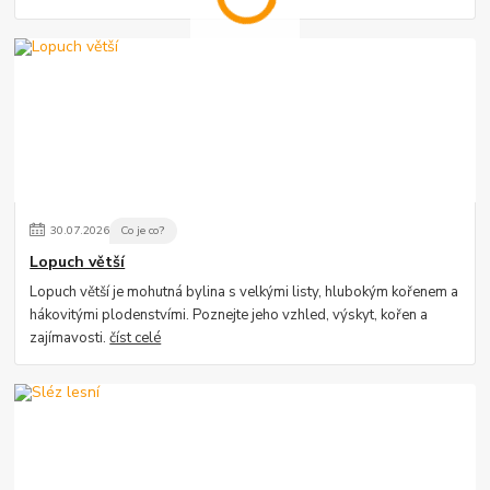
30
.
07
.
2026
Co je co?
Lopuch větší
Lopuch větší je mohutná bylina s velkými listy, hlubokým kořenem a
hákovitými plodenstvími. Poznejte jeho vzhled, výskyt, kořen a
zajímavosti.
číst celé