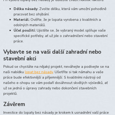
Délka násady:
Zvolte délku, která vám umožní pohodlně
pracovat bez ohýbání.
Materiál:
Ověřte, že je lopata vyrobena z kvalitních a
odolných materiálů.
Účel použití:
Ujistěte se, že vybraný model splňuje vaše
specifické potřeby, ať už jde o zahradničení nebo stavební
práce.
Vybavte se na vaši další zahradní nebo
stavební akci
Pokud se chystáte na nějaký projekt, neváhejte a podívejte se na
naši nabídku
lopat bez násady
. Ušetříte si tak námahu a vaše
práce bude efektivnější a příjemnější. S kvalitními nástroji od
našeho e-shopu se vám podaří dosáhnout skvělých výsledků, ať
už se jedná o úpravy zahrady nebo dokončení stavebních
projektů.
Závěrem
Investice do lopaty bez násady je krokem k usnadnění vaší práce