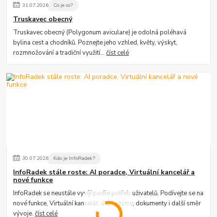
31
.
07
.
2026
Co je co?
Truskavec obecný
Truskavec obecný (Polygonum aviculare) je odolná poléhavá
bylina cest a chodníků. Poznejte jeho vzhled, květy, výskyt,
rozmnožování a tradiční využití...
číst celé
30
.
07
.
2026
Kdo je InfoRadek?
InfoRadek stále roste: AI poradce, Virtuální kancelář a
nové funkce
InfoRadek se neustále vyvíjí podle potřeb uživatelů. Podívejte se na
nové funkce, Virtuální kancelář, úkoly, týmy, dokumenty i další směr
vývoje.
číst celé