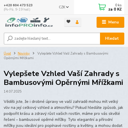
0
ks
+420 604 473 523
CZK
za
0 Kč
(Po-Pá, 9-19 hod.)
Menu
Hledat
Úvod
Novinky
Vylepšete Vzhled Vaší Zahrady s Bambusovými
Opěrnými Mřížkami
Vylepšete Vzhled Vaší Zahrady s
Bambusovými Opěrnými Mřížkami
14.07.2025
Věděli jste, že i drobné úpravy ve vaší zahradě mohou mít velký
vliv na její celkový vzhled a atmosféru? Pokud hledáte způsob, jak
podpořit krásu a zdravý růst vašich rostlin, máme pro vás skvělé
řešení – bambusové opěrné mřížky. Tyto elegantní a přírodní
mřížky jsou ideální pro popínavé rostliny a květiny, a mohou dodat