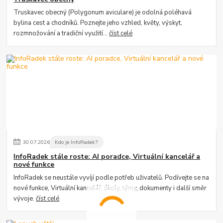
Truskavec obecný (Polygonum aviculare) je odolná poléhavá
bylina cest a chodníků. Poznejte jeho vzhled, květy, výskyt,
rozmnožování a tradiční využití...
číst celé
30
.
07
.
2026
Kdo je InfoRadek?
InfoRadek stále roste: AI poradce, Virtuální kancelář a
nové funkce
InfoRadek se neustále vyvíjí podle potřeb uživatelů. Podívejte se na
nové funkce, Virtuální kancelář, úkoly, týmy, dokumenty i další směr
vývoje.
číst celé