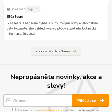
30
.
07
.
2026
Co je co?
Sléz lesní
Sléz lesní je nápadná bylina s purpurovými květy a laločnatými
listy. Poznejte jeho vzhled, výskyt, plody a základní botanické
informace.
číst celé
Zobrazit všechny články
Nepropásněte novinky, akce a
slevy!
Přihlásit se
Souhlasím se
zpracováním osobních údajů
za účelem rozesílky newsletteru.