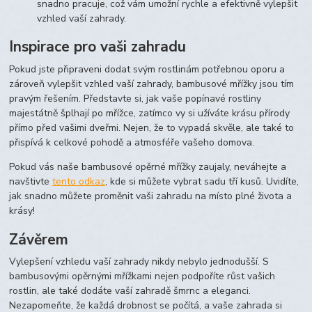
snadno pracuje, což vám umožní rychle a efektivně vylepšit
vzhled vaší zahrady.
Inspirace pro vaši zahradu
Pokud jste připraveni dodat svým rostlinám potřebnou oporu a
zároveň vylepšit vzhled vaší zahrady, bambusové mřížky jsou tím
pravým řešením. Představte si, jak vaše popínavé rostliny
majestátně šplhají po mřížce, zatímco vy si užíváte krásu přírody
přímo před vašimi dveřmi. Nejen, že to vypadá skvěle, ale také to
přispívá k celkové pohodě a atmosféře vašeho domova.
Pokud vás naše bambusové opěrné mřížky zaujaly, neváhejte a
navštivte
tento odkaz
, kde si můžete vybrat sadu tří kusů. Uvidíte,
jak snadno můžete proměnit vaši zahradu na místo plné života a
krásy!
Závěrem
Vylepšení vzhledu vaší zahrady nikdy nebylo jednodušší. S
bambusovými opěrnými mřížkami nejen podpoříte růst vašich
rostlin, ale také dodáte vaší zahradě šmrnc a eleganci.
Nezapomeňte, že každá drobnost se počítá, a vaše zahrada si