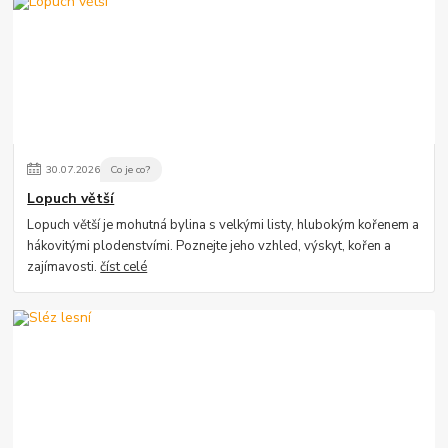
30
.
07
.
2026
Co je co?
Lopuch větší
Lopuch větší je mohutná bylina s velkými listy, hlubokým kořenem a
hákovitými plodenstvími. Poznejte jeho vzhled, výskyt, kořen a
zajímavosti.
číst celé