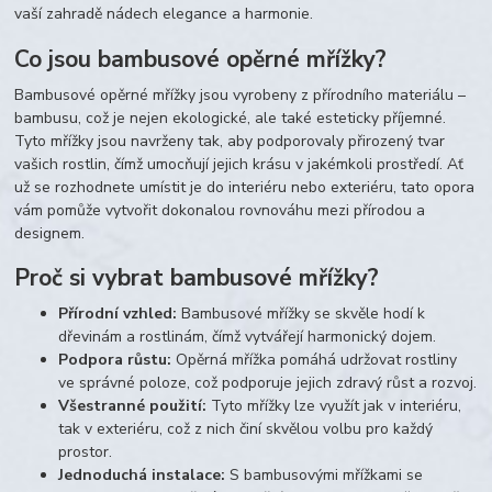
vaší zahradě nádech elegance a harmonie.
Co jsou bambusové opěrné mřížky?
Bambusové opěrné mřížky jsou vyrobeny z přírodního materiálu –
bambusu, což je nejen ekologické, ale také esteticky příjemné.
Tyto mřížky jsou navrženy tak, aby podporovaly přirozený tvar
vašich rostlin, čímž umocňují jejich krásu v jakémkoli prostředí. Ať
už se rozhodnete umístit je do interiéru nebo exteriéru, tato opora
vám pomůže vytvořit dokonalou rovnováhu mezi přírodou a
designem.
Proč si vybrat bambusové mřížky?
Přírodní vzhled:
Bambusové mřížky se skvěle hodí k
dřevinám a rostlinám, čímž vytvářejí harmonický dojem.
Podpora růstu:
Opěrná mřížka pomáhá udržovat rostliny
ve správné poloze, což podporuje jejich zdravý růst a rozvoj.
Všestranné použití:
Tyto mřížky lze využít jak v interiéru,
tak v exteriéru, což z nich činí skvělou volbu pro každý
prostor.
Jednoduchá instalace:
S bambusovými mřížkami se