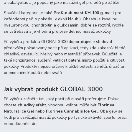
a eukalyptus a je popsaný jako masážní gel pro péči po zátěži.
Součástí kategorie je také
ProKloub mast KH 100 g
, mast pro
každodenní péči o pokožku v okolí kloubů. Obsahuje kyselinu
hyaluronovou, chondroitin a glukosamin, dobře se roztírá, rychle
se vstřebává a je vhodná pro pravidelnou masáž pokožky.
Při výběru produktu GLOBAL 3000 doporučujeme sledovat
především požadovaný pocit při aplikaci, tedy zda zákazník hledá
chladivý, osvěžující, hřejivý nebo mastnější přípravek. Důležitá je
také konzistence, složení, velikost balení, místo použití a citlivost
pokožky. Produkty nejsou určeny k léčbě bolesti, zánětů, úrazů ani
onemocnění kloubů nebo svalů.
Jak vybrat produkt GLOBAL 3000
Při výběru začněte tím, jaký pocit při masáži preferujete. Pokud
chcete
chladivý efekt
, vhodnou volbou může být
Florinea
Natural Ice Gel
nebo
Florinea Cannabis Ice Gel
. Oba gely se
hodí pro osvěžující masáž pokožky po fyzické aktivitě, sportu, práci
nebo dlouhém dni.