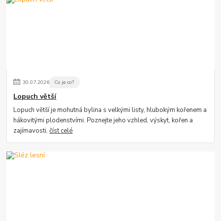
30
.
07
.
2026
Co je co?
Lopuch větší
Lopuch větší je mohutná bylina s velkými listy, hlubokým kořenem a
hákovitými plodenstvími. Poznejte jeho vzhled, výskyt, kořen a
zajímavosti.
číst celé