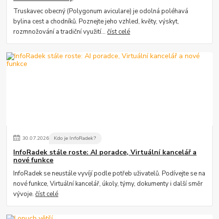
Truskavec obecný (Polygonum aviculare) je odolná poléhavá
bylina cest a chodníků. Poznejte jeho vzhled, květy, výskyt,
rozmnožování a tradiční využití...
číst celé
30
.
07
.
2026
Kdo je InfoRadek?
InfoRadek stále roste: AI poradce, Virtuální kancelář a
nové funkce
InfoRadek se neustále vyvíjí podle potřeb uživatelů. Podívejte se na
nové funkce, Virtuální kancelář, úkoly, týmy, dokumenty i další směr
vývoje.
číst celé