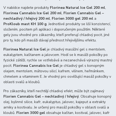
V nabídce najdete produkty
Florinea Natural Ice Gel 200 ml
,
Florinea Cannabis Ice Gel 200 ml
,
Florien Cannabis Gel –
nechladivý / hřejivý 200 ml
,
Florien 3000 gel 200 ml
a
ProKloub mast KH 100 g
. Jednotlivé produkty se liší konzistencí,
složením, pocitem při aplikaci i doporučeným použitím. Některé
gely jsou vhodné pro zákazníky, kteří preferují chladivý pocit, jiné
pro ty, kdo při masáži dávají přednost hřejivějšímu efektu.
Florinea Natural Ice Gel
je chladivý masážní gel s mentolem,
eukalyptem, kaštanem a jalovcem. Hodí se k masáži pokožky po
fyzické zátěži, rychle se vstřebává a nezanechává výrazný mastný
pocit.
Florinea Cannabis Ice Gel
je chladivý gel s konopným
olejem, mentolem, mátovou silicí, kafrem, vilínem, heřmánkem,
chmelem a vitaminem E. Je vhodný pro osvěžující masáž pokožky v
oblasti svalů a kloubů.
Pro zákazníky, kteří nechtějí chladivý efekt, může být zajímavý
Florien Cannabis Gel – nechladivý / hřejivý
. Obsahuje konopný
olej, bylinné silice, kafr, eukalyptus, jalovec, kajeput a extrakty
arniky a kostivalu. Je určený pro masáž pokožky v oblasti svalů a
kloubů.
Florien 3000 gel
obsahuje kaštan, kostival, jalovec, kafr