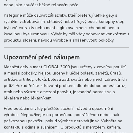
nebo jako součást běžné relaxační péče.
Kategorie může oslovit zákazníky, kteří preferují lehké gely s
rychlým vstřebáváním, chladivý nebo hřejivý pocit, konopný olej,
bylinné extrakty nebo mast s glukosaminem, chondroitinem a
kyselinou hyaluronovou. Výběr by měl vždy odpovídat konkrétnímu
produktu, složení, návodu výrobce a snášenlivosti pokožky.
Upozornění před nákupem
Masážní gely a mast GLOBAL 3000 jsou určeny k zevnímu použití
a masáži pokožky. Nejsou určeny k léčbě bolesti, zánětů, úrazů,
artrózy, artritidy, otoků, bolestí zad, svalů nebo jiných zdravotních
potíží. Pokud řešíte zdravotní problém, dlouhodobou bolest, úraz,
otok nebo výrazné omezení pohybu, je vhodné poradit se s
lékařem nebo lékárníkem.
Před použitím si vždy přečtěte složení, návod a upozornění
výrobce. Nepoužívejte na poraněnou, podrážděnou nebo jinak
poškozenou pokožku, pokud výrobce neuvádí jinak. Vyhněte se
kontaktu s očima a sliznicemi. U produktů s mentolem, kafrem,