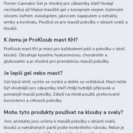
Florien Cannabis Gel je vhodný pro zákazníky, kteří hledají
nechladivý až hřejivý masážní gel s konopným olejem, bylinnými
silicemi, kafrem, eukalyptem, jalovcem, kajeputem a extrakty
arniky a kostivalu. Používá se pro masáž pokožky v oblasti svalů a
kloubů.
K čemu je ProKloub mast KH?
ProKloub mast KH je mast pro každodenní péči o pokožku v okolí
kloubů. Obsahuje kyselinu hyaluronovou, chondroitin a
glukosamin a je vhodná pro pravidelnou masáž pokožky.
Je lepší gel nebo mast?
Gel bývá lehčí, rychle se roztírá a dobře se vstřebává. Mast může
být vhodnější pro zákazníky, kteří chtějí hutnější přípravek a
pomalejší masáž pokožky. Záleží na místě použití, preferované
konzistenci a citlivosti pokožky.
Mohu tyto produkty používat na klouby a svaly?
Ano, produkty jsou určeny k masáži pokožky v oblasti svalů,
kloubů a namáhaných partií podle konkrétního návodu. Nelze je