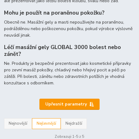
ale prezentovat jako léčbu bolesti kloubů, svalů nebo zad.
Mohu je použít na poraněnou pokožku?
Obecně ne. Masážní gely a masti nepoužívejte na poraněnou,
podrážděnou nebo poškozenou pokožku, pokud výrobce výslovně
neuvádí jinak.
Léčí masážní gely GLOBAL 3000 bolest nebo
zánět?
Ne. Produkty je bezpečné prezentovat jako kosmetické přípravky
pro zevní masáž pokožky, chladivý nebo hřejivý pocit a péči po
zátěži. Při bolesti, zánětu nebo zdravotních potížích je vhodná
konzultace s odborníkem.
Upřesnit parametry
Nejnovější
Nejlevnější
Nejdražší
Zobrazuji 1-5 z 5