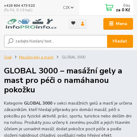
0
ks
+420 604 473 523
CZK
za
0 Kč
(Po-Pá, 9-19 hod.)
Menu
Hledat
Úvod
Masážní gely a masti
GLOBAL 3000
GLOBAL 3000 – masážní gely a
mast pro péči o namáhanou
pokožku
Kategorie
GLOBAL 3000
v sekci masážních gelů a mastí je určena
zákazníkům, kteří hledají přípravky pro domácí masáž, péči o
pokožku po fyzické aktivitě, práci, sportu, turistice nebo delším dni
na nohou. Produkty jsou určeny k zevnímu použití a jejich hlavním
účelem je usnadnit masáž, dodat pokožce pocit péče a podle
složení nabídnout chladivý, osvěžující nebo hřejivý efekt.