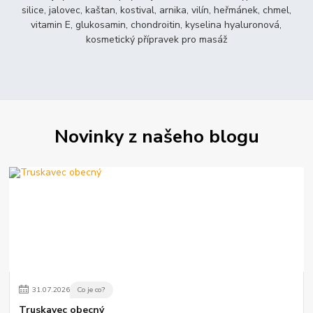
silice, jalovec, kaštan, kostival, arnika, vilín, heřmánek, chmel,
vitamin E, glukosamin, chondroitin, kyselina hyaluronová,
kosmetický přípravek pro masáž
Novinky z našeho blogu
31
.
07
.
2026
Co je co?
Truskavec obecný