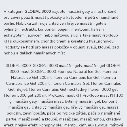
V kategorii
GLOBAL 3000
najdete masážní gely a mast určené
pro zevní použití, masáž pokožky a každodenní péči o namáhané
partie. Nabídka zahrnuje chladivé i hřejivé masážní gely s
bylinnými extrakty, konopným olejem, mentolem, kafrem,
eukalyptem, jalovcem nebo mátovou silicí a také mast ProKloub
KH s glukosaminem, chondroitinem a kyselinou hyaluronovou.
Produkty se hodí pro masáž pokožky v oblasti svalů, kloubů, zad,
nohou a dalších namáhaných míst.
GLOBAL 3000, GLOBAL 3000 masážní gely, masážní gel GLOBAL
3000, mast GLOBAL 3000, Florinea Natural Ice Gel, Florinea
Natural Ice Gel 200 ml, Florinea Cannabis Ice Gel, Florinea
Cannabis Ice Gel 200 ml, Florien Cannabis Gel, Florien Cannabis
Gel hřejivý, Florien Cannabis Gel nechladivý, Florien 3000 gel,
Florien 3000 gel 200 ml, ProKloub mast KH, ProKloub mast KH 100
g, masážní gely, masážní mast, bylinný masážní gel, konopný
masážní gel, chladivý masážní gel, hřejivý masážní gel, masáž
pokožky, zevní použití, péče po fyzické zátěži, péče o namáhané
partie, masáž svalů a kloubů, masáž zad, masáž nohou, chladivý
efekt, hřejivý efekt, konopný olej, mentol, kafr, eukalyptus, mátová