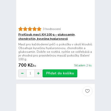
3 hodnocení
ProKloub mast KH 100 g – glukosamin,
chondroitin, kyselina hyaluronová
Mast pro každodenní péči o pokožku v okolí kloubů.
Obsahuje kyselinu hyaluronovou, chondroitin a
glukosamin. Dobře se roztírá, rychle se vstřebává a
je vhodná pro pravidelnou masáž pokožky. Balení
100 g.
700 Kč
Skladem 2 ks
/
ks
Přidat do košíku