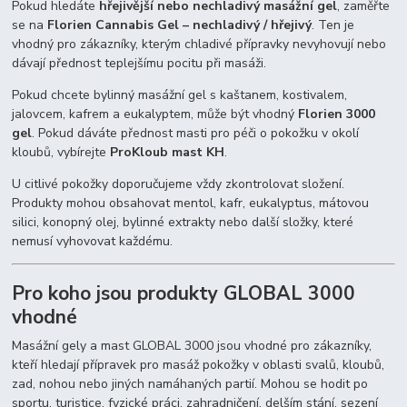
Pokud hledáte
hřejivější nebo nechladivý masážní gel
, zaměřte
se na
Florien Cannabis Gel – nechladivý / hřejivý
. Ten je
vhodný pro zákazníky, kterým chladivé přípravky nevyhovují nebo
dávají přednost teplejšímu pocitu při masáži.
Pokud chcete bylinný masážní gel s kaštanem, kostivalem,
jalovcem, kafrem a eukalyptem, může být vhodný
Florien 3000
gel
. Pokud dáváte přednost masti pro péči o pokožku v okolí
kloubů, vybírejte
ProKloub mast KH
.
U citlivé pokožky doporučujeme vždy zkontrolovat složení.
Produkty mohou obsahovat mentol, kafr, eukalyptus, mátovou
silici, konopný olej, bylinné extrakty nebo další složky, které
nemusí vyhovovat každému.
Pro koho jsou produkty GLOBAL 3000
vhodné
Masážní gely a mast GLOBAL 3000 jsou vhodné pro zákazníky,
kteří hledají přípravek pro masáž pokožky v oblasti svalů, kloubů,
zad, nohou nebo jiných namáhaných partií. Mohou se hodit po
sportu, turistice, fyzické práci, zahradničení, delším stání, sezení