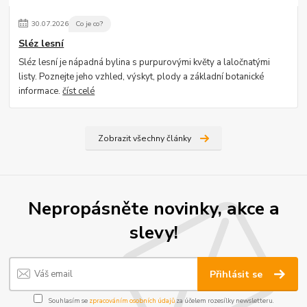
30
.
07
.
2026
Co je co?
Sléz lesní
Sléz lesní je nápadná bylina s purpurovými květy a laločnatými
listy. Poznejte jeho vzhled, výskyt, plody a základní botanické
informace.
číst celé
Zobrazit všechny články
Nepropásněte novinky, akce a
slevy!
Přihlásit se
Souhlasím se
zpracováním osobních údajů
za účelem rozesílky newsletteru.