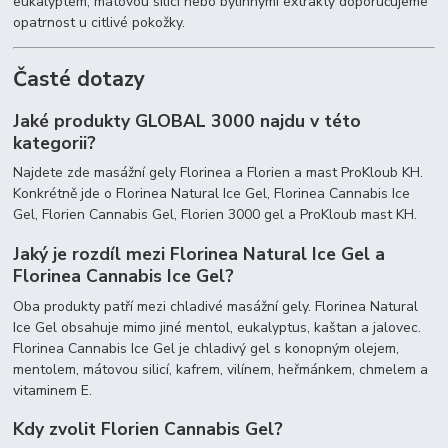
eukalyptem, mátovou silicí nebo bylinnými extrakty doporučujeme
opatrnost u citlivé pokožky.
Časté dotazy
Jaké produkty GLOBAL 3000 najdu v této
kategorii?
Najdete zde masážní gely Florinea a Florien a mast ProKloub KH.
Konkrétně jde o Florinea Natural Ice Gel, Florinea Cannabis Ice
Gel, Florien Cannabis Gel, Florien 3000 gel a ProKloub mast KH.
Jaký je rozdíl mezi Florinea Natural Ice Gel a
Florinea Cannabis Ice Gel?
Oba produkty patří mezi chladivé masážní gely. Florinea Natural
Ice Gel obsahuje mimo jiné mentol, eukalyptus, kaštan a jalovec.
Florinea Cannabis Ice Gel je chladivý gel s konopným olejem,
mentolem, mátovou silicí, kafrem, vilínem, heřmánkem, chmelem a
vitaminem E.
Kdy zvolit Florien Cannabis Gel?