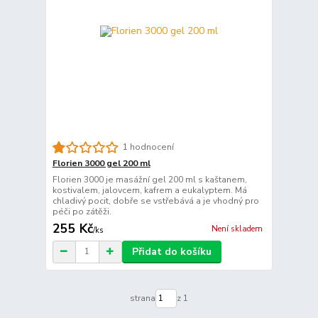
1 hodnocení
Florien 3000 gel 200 ml
Florien 3000 je masážní gel 200 ml s kaštanem,
kostivalem, jalovcem, kafrem a eukalyptem. Má
chladivý pocit, dobře se vstřebává a je vhodný pro
péči po zátěži.
255 Kč
Není skladem
/
ks
Přidat do košíku
strana
z 1