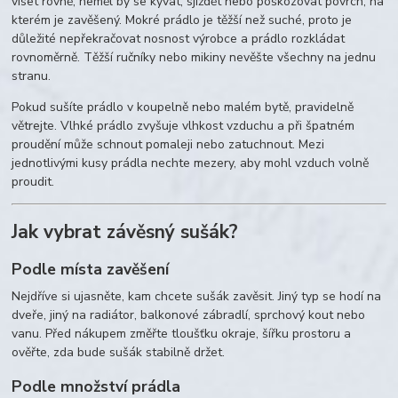
viset rovně, neměl by se kývat, sjíždět nebo poškozovat povrch, na
kterém je zavěšený. Mokré prádlo je těžší než suché, proto je
důležité nepřekračovat nosnost výrobce a prádlo rozkládat
rovnoměrně. Těžší ručníky nebo mikiny nevěšte všechny na jednu
stranu.
Pokud sušíte prádlo v koupelně nebo malém bytě, pravidelně
větrejte. Vlhké prádlo zvyšuje vlhkost vzduchu a při špatném
proudění může schnout pomaleji nebo zatuchnout. Mezi
jednotlivými kusy prádla nechte mezery, aby mohl vzduch volně
proudit.
Jak vybrat závěsný sušák?
Podle místa zavěšení
Nejdříve si ujasněte, kam chcete sušák zavěsit. Jiný typ se hodí na
dveře, jiný na radiátor, balkonové zábradlí, sprchový kout nebo
vanu. Před nákupem změřte tloušťku okraje, šířku prostoru a
ověřte, zda bude sušák stabilně držet.
Podle množství prádla