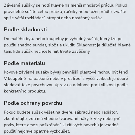
Závěsné sušáky se hodí hlavně na menší množství prádla. Pokud
pravidelně sušíte celou pračku, ručníky nebo ložní prádlo, zvažte
spíše větší rozkládací, stropní nebo nástěnný sušák.
Podle skladnosti
Do malého bytu nebo koupelny je výhodný sušák, který lze po
použití snadno sundat, složit a uklidit. Skladnost je důležitá hlavně
tam, kde sušák nechcete mít trvale zavěšený.
Podle materiálu
Kovové závěsné sušáky bývají pevnější, plastové mohou být lehčí.
V koupelně, na balkoně nebo v prostředí s vyšší vlhkostí je dobré
sledovat také povrchovou úpravu a odolnost proti vlhkosti podle
konkrétního produktu.
Podle ochrany povrchu
Pokud budete sušák věšet na dveře, zábradlí nebo radiátor,
zkontrolujte, zda má vhodně tvarované háky, krytky nebo jiné
prvky, které omezí poškrábání. U citlivých povrchů je vhodné
použití nejdříve opatrně vyzkoušet.