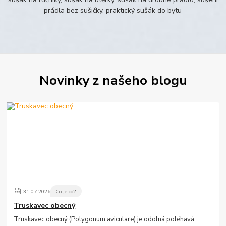
prádla bez sušičky, praktický sušák do bytu
Novinky z našeho blogu
31
.
07
.
2026
Co je co?
Truskavec obecný
Truskavec obecný (Polygonum aviculare) je odolná poléhavá