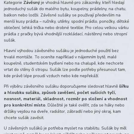
Kategorie
Závěsný
je vhodná hlavně pro zákazníky, kteří hledají
jednoduchý sušák do malého bytu, koupelny, prádelny, na chatu,
balkon nebo lodžii. Závěsné sušáky se používají především na
menší kusy prádla – ručníky, utěrky, spodní prádlo, ponožky, dětské
oblečení, lehká trička nebo drobné textilie. Pro celou velkou várku
prádla z pračky bývá vhodnější rozkládací, nástěnný nebo stropní
sušák.
Hlavní výhodou závěsného sušáku je jednoduché použití bez
trvalé montáže. To oceníte například v nájemním bytě, malé
koupelně, studentském bydlení nebo na chalupě, kde nechcete
vrtat do stěny či stropu. Sušák lze podle potřeby přesunout tam,
kde právě lépe proudí vzduch nebo kde nepřekáží.
Při výběru závěsného sušáku doporučujeme sledovat hlavně
šířku
a hloubku sušáku, způsob zavěšení, počet sušicích tyčí,
nosnost, materiál, skladnost, rozměr po složení a vhodnost
pro konkrétní místo
. Důležité je také ověřit, zda se háky nebo
držáky vejdou na dveře, radiátor, zábradlí nebo jiný okraj, kam
chcete sušák zavěsit.
U závěsných sušáků je potřeba myslet na stabilitu. Sušák by měl