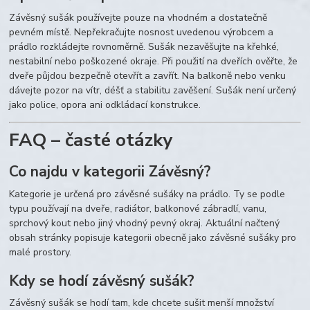
Závěsný sušák používejte pouze na vhodném a dostatečně
pevném místě. Nepřekračujte nosnost uvedenou výrobcem a
prádlo rozkládejte rovnoměrně. Sušák nezavěšujte na křehké,
nestabilní nebo poškozené okraje. Při použití na dveřích ověřte, že
dveře půjdou bezpečně otevřít a zavřít. Na balkoně nebo venku
dávejte pozor na vítr, déšť a stabilitu zavěšení. Sušák není určený
jako police, opora ani odkládací konstrukce.
FAQ – časté otázky
Co najdu v kategorii Závěsný?
Kategorie je určená pro závěsné sušáky na prádlo. Ty se podle
typu používají na dveře, radiátor, balkonové zábradlí, vanu,
sprchový kout nebo jiný vhodný pevný okraj. Aktuální načtený
obsah stránky popisuje kategorii obecně jako závěsné sušáky pro
malé prostory.
Kdy se hodí závěsný sušák?
Závěsný sušák se hodí tam, kde chcete sušit menší množství