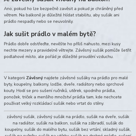
Ano, pokud ho lze bezpečně zavěsit a pokud je chráněný před
větrem. Na balkoně je důležité hlídat stabilitu, aby sušák ani
prádlo nespadly nebo se neuvolnily.
Jak sušit prádlo v malém bytě?
Prádlo dobře odstřeďte, nevěšte ho příliš nahusto, mezi kusy
nechte mezery a pravidelně větrejte. Závěsný sušák pomůže šetřit
podlahové místo, ale pořád je důležité proudění vzduchu.
V kategorii
Závěsný
najdete závěsné sušáky na prádlo pro malé
byty, koupelny, balkony, lodžie, dveře, radiátory nebo sprchové
kouty. Hodí se pro sušení ručníků, utěrek, spodního prádla,
ponožek, triček a menšího množství prádla tam, kde nechcete
používat velký rozkládací sušák nebo vrtat do stěny.
závěsný sušák, závěsný sušák na prádlo, sušák na dveře, sušák
na radiátor, sušák na balkon, sušák na zábradlí, sušák do
koupelny, sušák do malého bytu, sušák bez vrtání, skladný sušák,
sušák na ručníky, sušák na utěrky, sušák na drobné prádlo, sušení