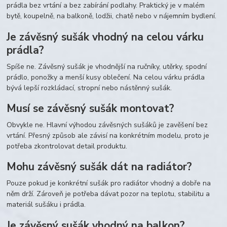
prádla bez vrtání a bez zabírání podlahy. Praktický je v malém
bytě, koupelně, na balkoně, lodžii, chatě nebo v nájemním bydlení.
Je závěsný sušák vhodný na celou várku
prádla?
Spíše ne. Závěsný sušák je vhodnější na ručníky, utěrky, spodní
prádlo, ponožky a menší kusy oblečení. Na celou várku prádla
bývá lepší rozkládací, stropní nebo nástěnný sušák.
Musí se závěsný sušák montovat?
Obvykle ne. Hlavní výhodou závěsných sušáků je zavěšení bez
vrtání. Přesný způsob ale závisí na konkrétním modelu, proto je
potřeba zkontrolovat detail produktu.
Mohu závěsný sušák dát na radiátor?
Pouze pokud je konkrétní sušák pro radiátor vhodný a dobře na
něm drží. Zároveň je potřeba dávat pozor na teplotu, stabilitu a
materiál sušáku i prádla.
Je závěsný sušák vhodný na balkon?