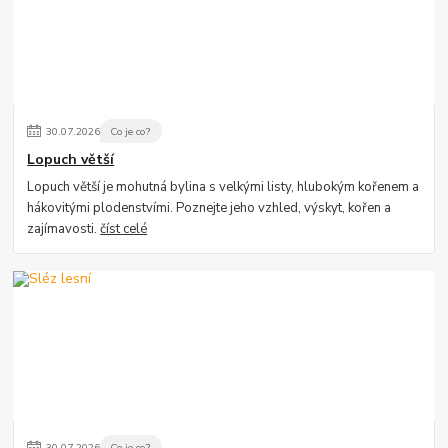
30
.
07
.
2026
Co je co?
Lopuch větší
Lopuch větší je mohutná bylina s velkými listy, hlubokým kořenem a
hákovitými plodenstvími. Poznejte jeho vzhled, výskyt, kořen a
zajímavosti.
číst celé
30
.
07
.
2026
Co je co?