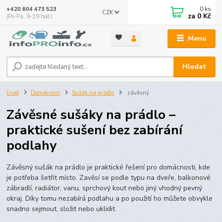
0
ks
+420 604 473 523
CZK
za
0 Kč
(Po-Pá, 9-19 hod.)
Menu
Hledat
Úvod
Domácnost
Sušák na prádlo
závěsný
Závěsné sušáky na prádlo –
praktické sušení bez zabírání
podlahy
Závěsný sušák na prádlo je praktické řešení pro domácnosti, kde
je potřeba šetřit místo. Zavěsí se podle typu na dveře, balkonové
zábradlí, radiátor, vanu, sprchový kout nebo jiný vhodný pevný
okraj. Díky tomu nezabírá podlahu a po použití ho můžete obvykle
snadno sejmout, složit nebo uklidit.