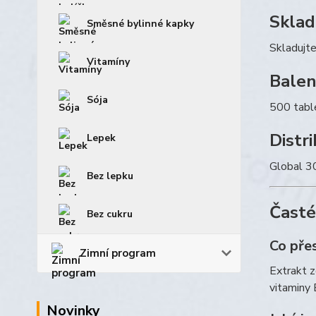
Sklad
Směsné bylinné kapky
Skladujte
Vitamíny
Balen
Sója
500 table
Distr
Lepek
Global 3
Bez lepku
Časté
Bez cukru
Co pře
Zimní program
Extrakt z
vitaminy 
Novinky