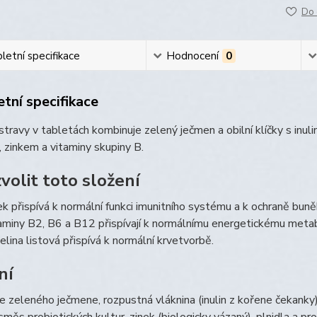
Do 
etní specifikace
Hodnocení
0
tní specifikace
travy v tabletách kombinuje zelený ječmen a obilní klíčky s inul
, zinkem a vitaminy skupiny B.
volit toto složení
ek přispívá k normální funkci imunitního systému a k ochraně bun
aminy B2, B6 a B12 přispívají k normálnímu energetickému metabo
elina listová přispívá k normální krvetvorbě.
ní
e zeleného ječmene, rozpustná vláknina (inulin z kořene čekanky), s