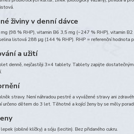
směs probiotických kultur, zinek (biologicky vázaný), plnidla a pr
istová.
né živiny v denní dávce
8 mg (98 % RHP), vitamin B6 3,5 mg (~247 % RHP), vitamin B
elina listová 288 μg (144 % RHP). RHP = referenční hodnota př
vání a užití
let denně, nejčastěji 3×4 tablety. Tablety zapijte dostatečný
.
rnění
lněk stravy. Není náhradou pestré a vyvážené stravy ani zdravého
í určeno dětem do 3 let. Těhotné a kojící ženy by se měly porad
geny
lepek (obilné klíčky) a sóju (lecitin). Bez přidaného cukru.