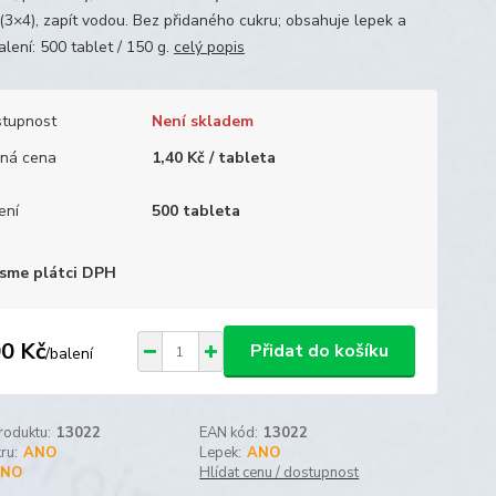
(3×4), zapít vodou. Bez přidaného cukru; obsahuje lepek a
alení: 500 tablet / 150 g.
celý popis
tupnost
Není skladem
ná cena
1,40 Kč / tableta
ení
500 tableta
sme plátci DPH
0 Kč
Přidat do košíku
/
balení
roduktu:
13022
EAN kód:
13022
ru:
ANO
Lepek:
ANO
NO
Hlídat cenu / dostupnost