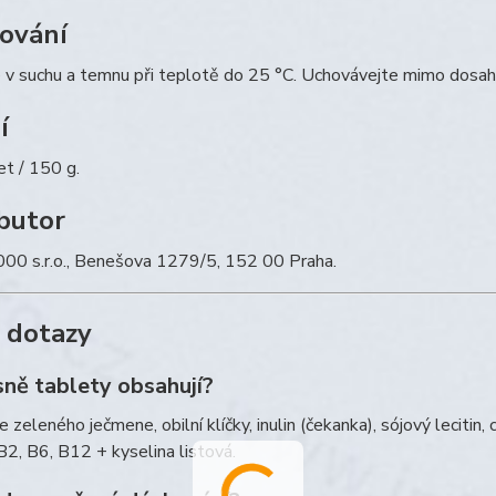
ování
 v suchu a temnu při teplotě do 25 °C. Uchovávejte mimo dosah 
í
t / 150 g.
ibutor
000 s.r.o., Benešova 1279/5, 152 00 Praha.
 dotazy
sně tablety obsahují?
e zeleného ječmene, obilní klíčky, inulin (čekanka), sójový lecitin,
B2, B6, B12 + kyselina listová.