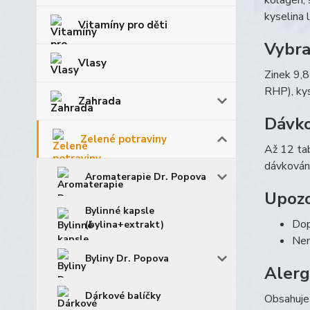
kolagen, 
kyselina l
Vitamíny pro děti
Vybra
Vlasy
Zinek 9,
RHP), kys
Zahrada
Dávko
Zelené potraviny
Až 12 tab
dávkování
Aromaterapie Dr. Popova
Upozo
Bylinné kapsle
Dop
(bylina+extrakt)
Nen
Byliny Dr. Popova
Aler
Dárkové balíčky
Obsahuje 