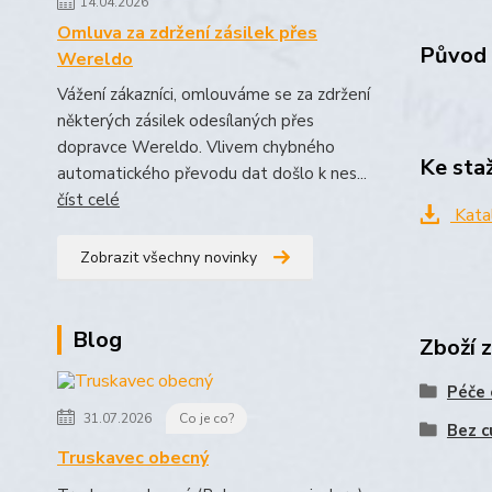
14.04.2026
Omluva za zdržení zásilek přes
Původ 
Wereldo
Vážení zákazníci, omlouváme se za zdržení
některých zásilek odesílaných přes
dopravce Wereldo. Vlivem chybného
Ke sta
automatického převodu dat došlo k nes...
číst celé
Kata
Zobrazit všechny novinky
Blog
Zboží 
Péče 
31.07.2026
Co je co?
Bez c
Truskavec obecný