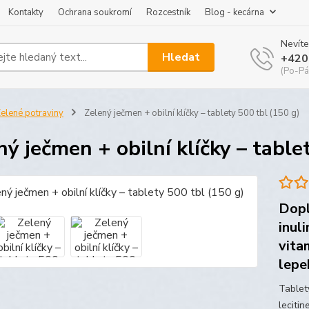
Kontakty
Ochrana soukromí
Rozcestník
Blog - kecárna
Nevíte
Hledat
+420
(Po-Pá
elené potraviny
Zelený ječmen + obilní klíčky – tablety 500 tbl (150 g)
ný ječmen + obilní klíčky – table
Dopl
inul
vita
lepe
Tablet
lecitin