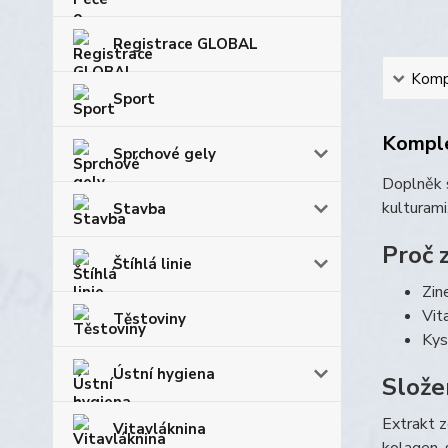
Registrace GLOBAL
Kompl
Sport
Komple
Sprchové gely
Doplněk s
kulturami
Stavba
Proč z
Štíhlá linie
Zin
Vit
Těstoviny
Kys
Ústní hygiena
Slože
Extrakt z
Vitavláknina