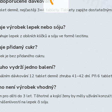
e doporučené dávkování?
let denně, nejčastěji 3×4 tablety. Tablety zapijte dostatečný
je výrobek lepek nebo sóju?
huje lepek z obilních klíčků a sóju ve formě lecitinu.
je přidaný cukr?
ek je bez přidaného cukru.
uho vydrží jedno balení?
álním dávkování 12 tablet denně zhruba 41–42 dní. Při 6 tabletá
ho není výrobek vhodný?
n pro děti do 3 let. Těhotné a kojící ženy by měly užívání konzul
ášenlivostí na lepek či sóju.