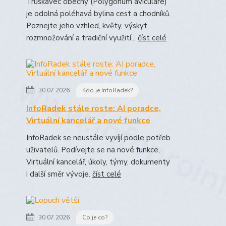
Truskavec obecný (Polygonum aviculare)
je odolná poléhavá bylina cest a chodníků.
Poznejte jeho vzhled, květy, výskyt,
rozmnožování a tradiční využití...
číst celé
30.07.2026
Kdo je InfoRadek?
InfoRadek stále roste: AI poradce,
Virtuální kancelář a nové funkce
InfoRadek se neustále vyvíjí podle potřeb
uživatelů. Podívejte se na nové funkce,
Virtuální kancelář, úkoly, týmy, dokumenty
i další směr vývoje.
číst celé
30.07.2026
Co je co?