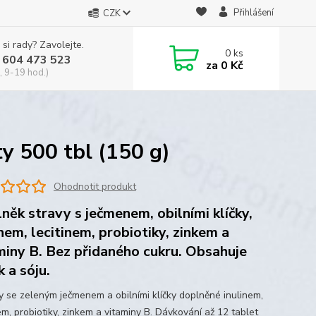
Přihlášení
CZK
 si rady? Zavolejte.
0
ks
 604 473 523
za
0 Kč
, 9-19 hod.)
ty 500 tbl (150 g)
Ohodnotit produkt
něk stravy s ječmenem, obilními klíčky,
inem, lecitinem, probiotiky, zinkem a
miny B. Bez přidaného cukru. Obsahuje
k a sóju.
y se zeleným ječmenem a obilními klíčky doplněné inulinem,
em, probiotiky, zinkem a vitaminy B. Dávkování až 12 tablet