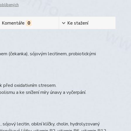
oblíbených
Komentáře
0
Ke stažení
inem (čekanka), sójovým lecitinem, probiotickými
ěk před oxidativním stresem.
lismu a ke snížení míry únavy a vyčerpání.
ójový lecitin, obilní klíčky, cholin, hydrolyzovaný