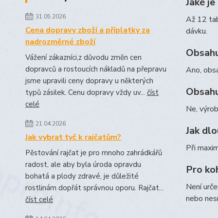
Jaké j
31.05.2026
Až 12 tab
Cena dopravy zboží a příplatky za
dávku.
nadrozměrné zboží
Obsahu
Vážení zákazníci,z důvodu změn cen
dopravců a rostoucích nákladů na přepravu
Ano, obsa
jsme upravili ceny dopravy u některých
Obsahu
typů zásilek. Cenu dopravy vždy uv...
číst
celé
Ne, výrob
21.04.2026
Jak dlo
Jak vybrat tyč k rajčatům?
Při maxim
Pěstování rajčat je pro mnoho zahrádkářů
radost, ale aby byla úroda opravdu
Pro ko
bohatá a plody zdravé, je důležité
Není urče
rostlinám dopřát správnou oporu. Rajčat...
nebo nesn
číst celé