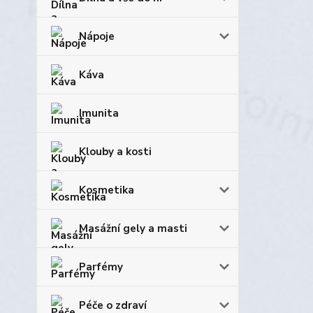
Nápoje
Káva
Imunita
Klouby a kosti
Kosmetika
Masážní gely a masti
Parfémy
Péče o zdraví