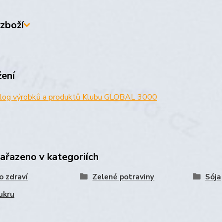
zboží
žení
log výrobků a produktů Klubu GLOBAL 3000
zařazeno v kategoriích
o zdraví
Zelené potraviny
Sója
ukru