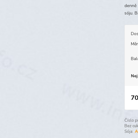
denně 
sóju. B
Dos
Měr
Bal
Nej
70
Číslo p
Bez cuk
Sója:
A