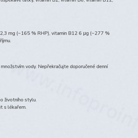
otispékavé látky, vitamin B2, vitamin B6, vitamin B12,
2 2,3 mg (~165 % RHP), vitamin B12 6 μg (~277 %
íjmu.
m množstvím vody. Nepřekračujte doporučené denní
 životního stylu.
it s lékařem.