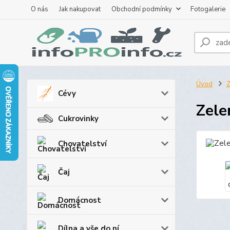
O nás
Jak nakupovat
Obchodní podmínky
Fotogalerie
Úvod
Z
Cévy
Zele
Cukrovinky
Chovatelství
Čaj
Domácnost
Dílna a vše do ní