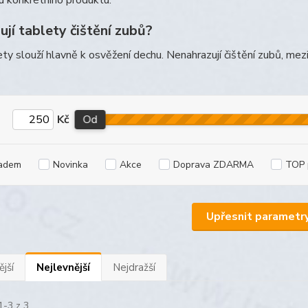
u konkrétního produktu.
jí tablety čištění zubů?
ty slouží hlavně k osvěžení dechu. Nenahrazují čištění zubů, mezi
Kč
Od
adem
Novinka
Akce
Doprava ZDARMA
TOP 
Upřesnit parametr
jší
Nejlevnější
Nejdražší
1-3 z 3