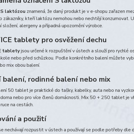
amená označení S laktózou
í
S laktózou
znamená, že daný produkt je v e-shopu zařazen mezi
o zákazníky, kteří laktózu nemohou nebo nechtějí konzumovat. 
 složení, alergeny a případná upozornění výrobce.
CE tablety pro osvěžení dechu
 tablety
jsou určené k rozpuštění v ústech a slouží pro rychlé o
 škole nebo před schůzkou. Podle konkrétního balení můžete vybí
bo mix obou balení.
 balení, rodinné balení nebo mix
ení 50 tablet je praktické do tašky, kabelky, auta nebo na vyzko
 doma nebo pro více členů domácnosti. Mix 50 + 250 tablet je v
 ruce na cestách.
vání a použití
e nechávají rozpustit v ústech a používají se podle potřeby dl