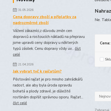
uvedené 
Nahrazu
31.05.2026
Cena dopravy zboží a příplatky za
Ne. Table
nadrozměrné zboží
Vážení zákazníci,z důvodu změn cen
dopravců a rostoucích nákladů na přepravu
jsme upravili ceny dopravy u některých
Cena:
typů zásilek. Cenu dopravy vždy uv...
číst
celé
Skl
21.04.2026
Jak vybrat tyč k rajčatům?
Pěstování rajčat je pro mnoho zahrádkářů
radost, ale aby byla úroda opravdu
bohatá a plody zdravé, je důležité
Nejnově
rostlinám dopřát správnou oporu. Rajčat...
číst celé
Zobrazuji 