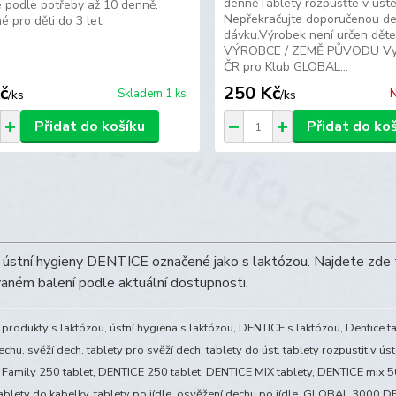
denněTablety rozpusťte v úste
se podle potřeby až 10 denně.
Nepřekračujte doporučenou de
 pro děti do 3 let.
dávku.Výrobek není určen děte
VÝROBCE / ZEMĚ PŮVODU Vy
ČR pro Klub GLOBAL...
č
250 Kč
Skladem 1 ks
N
/
ks
/
ks
Přidat do košíku
Přidat do ko
 ústní hygieny DENTICE označené jako s laktózou. Najdete zde 
aném balení podle aktuální dostupnosti.
, produkty s laktózou, ústní hygiena s laktózou, DENTICE s laktózou, Dentice t
chu, svěží dech, tablety pro svěží dech, tablety do úst, tablety rozpustit v 
amily 250 tablet, DENTICE 250 tablet, DENTICE MIX tablety, DENTICE mix 50 + 
tablety do kabelky, tablety po jídle, osvěžení dechu po jídle, GLOBAL 3000 D