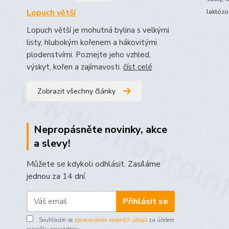
Lopuch větší
laktózo
Lopuch větší je mohutná bylina s velkými
listy, hlubokým kořenem a hákovitými
plodenstvími. Poznejte jeho vzhled,
výskyt, kořen a zajímavosti.
číst celé
Zobrazit všechny články
Nepropásněte novinky, akce
a slevy!
Můžete se kdykoli odhlásit. Zasíláme
jednou za 14 dní.
Přihlásit se
Souhlasím se
zpracováním osobních údajů
za účelem