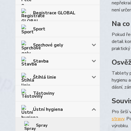
nepřekrač
není urče
Registrace GLOBAL
Na co
Sport
Pokud řeš
detail ko
Sprchové gely
praktický
Osvěž
Stavba
Tablety p
Štíhlá linie
hygienu a
dásní, zá
Těstoviny
Souvi
Ústní hygiena
Pro širší
stravy
. P
Spray
výrobku.