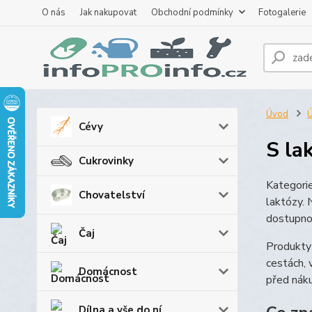
O nás
Jak nakupovat
Obchodní podmínky
Fotogalerie
Úvod
Ú
Cévy
S la
Cukrovinky
Kategori
Chovatelství
laktózy. 
dostupnos
Čaj
Produkty 
cestách, 
Domácnost
před náku
Dílna a vše do ní