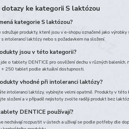
 dotazy ke kategorii S laktózou
mená kategorie S laktózou?
 sdružuje produkty, které jsou v e-shopu označené jako výrobky 
 s intolerancí laktózy nebo s požadavkem na složení.
odukty jsou v této kategorii?
 jde o tablety DENTICE pro osvěžení dechu v různých baleních, 
 + 250 tablet podle aktuální dostupnosti.
odukty vhodné při intoleranci laktózy?
e intoleranci laktózy, vybírejte velmi opatrně. Produkty v této 
jte složení a v případě nejistoty zvolte raději produkt bez lakt
 tablety DENTICE používají?
e nechávají rozpustit v ústech a užívají se podle potřeby dle d