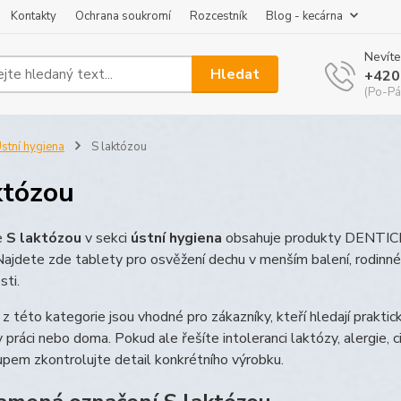
Kontakty
Ochrana soukromí
Rozcestník
Blog - kecárna
Nevíte
Hledat
+420
(Po-Pá
stní hygiena
S laktózou
któzou
e
S laktózou
v sekci
ústní hygiena
obsahuje produkty DENTICE,
Najdete zde tablety pro osvěžení dechu v menším balení, rodinn
ti.
z této kategorie jsou vhodné pro zákazníky, kteří hledají praktic
v práci nebo doma. Pokud ale řešíte intoleranci laktózy, alergie, c
pem zkontrolujte detail konkrétního výrobku.