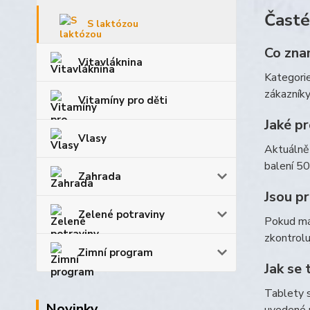
Časté
S laktózou
Co zna
Vitavláknina
Kategorie
zákazníky
Vitamíny pro děti
Jaké pr
Vlasy
Aktuálně
balení 50
Zahrada
Jsou pr
Zelené potraviny
Pokud mát
zkontrolu
Zimní program
Jak se
Tablety s
Novinky