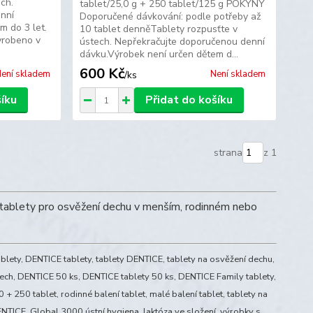
ch.
tablet/25,0 g + 250 tablet/125 g POKYNY
nní
Doporučené dávkování: podle potřeby až
m do 3 let.
10 tablet denněTablety rozpusťte v
robeno v
ústech. Nepřekračujte doporučenou denní
dávku.Výrobek není určen dětem d...
600 Kč
ení skladem
Není skladem
/
ks
šíku
Přidat do košíku
strana
z 1
tablety pro osvěžení dechu v menším, rodinném nebo
ablety, DENTICE tablety, tablety DENTICE, tablety na osvěžení dechu,
ústech, DENTICE 50 ks, DENTICE tablety 50 ks, DENTICE Family tablety,
250 tablet, rodinné balení tablet, malé balení tablet, tablety na
ENTICE, Global 3000 ústní hygiena, laktóza ve složení, výrobky s