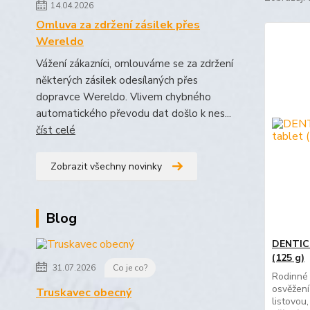
14.04.2026
Omluva za zdržení zásilek přes
Wereldo
Vážení zákazníci, omlouváme se za zdržení
některých zásilek odesílaných přes
dopravce Wereldo. Vlivem chybného
automatického převodu dat došlo k nes...
číst celé
Zobrazit všechny novinky
Blog
DENTICE
(125 g)
31.07.2026
Co je co?
Rodinné 
osvěžení
Truskavec obecný
listovou