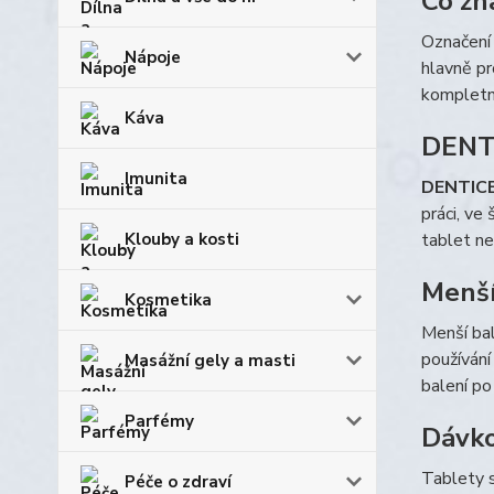
Co zn
Označen
Nápoje
hlavně pr
kompletní
Káva
DENTI
Imunita
DENTICE
práci, ve
Klouby a kosti
tablet ne
Menší
Kosmetika
Menší bal
používání
Masážní gely a masti
balení po
Parfémy
Dávko
Tablety s
Péče o zdraví