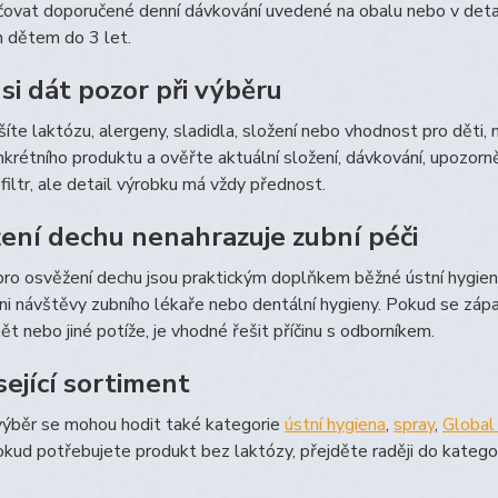
ovat doporučené denní dávkování uvedené na obalu nebo v detai
n dětem do 3 let.
 si dát pozor při výběru
íte laktózu, alergeny, sladidla, složení nebo vhodnost pro děti,
nkrétního produktu a ověřte aktuální složení, dávkování, upozorn
 filtr, ale detail výrobku má vždy přednost.
ení dechu nenahrazuje zubní péči
ro osvěžení dechu jsou praktickým doplňkem běžné ústní hygieny,
ni návštěvy zubního lékaře nebo dentální hygieny. Pokud se zápac
nět nebo jiné potíže, je vhodné řešit příčinu s odborníkem.
sející sortiment
 výběr se mohou hodit také kategorie
ústní hygiena
,
spray
,
Global
okud potřebujete produkt bez laktózy, přejděte raději do katego