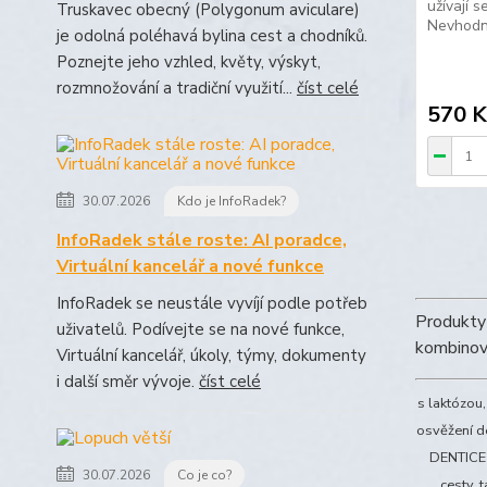
užívají 
Truskavec obecný (Polygonum aviculare)
Nevhodné
je odolná poléhavá bylina cest a chodníků.
Poznejte jeho vzhled, květy, výskyt,
rozmnožování a tradiční využití...
číst celé
570 K
30.07.2026
Kdo je InfoRadek?
InfoRadek stále roste: AI poradce,
Virtuální kancelář a nové funkce
InfoRadek se neustále vyvíjí podle potřeb
Produkty
uživatelů. Podívejte se na nové funkce,
kombinov
Virtuální kancelář, úkoly, týmy, dokumenty
i další směr vývoje.
číst celé
s laktózou
osvěžení de
DENTICE F
30.07.2026
Co je co?
cesty, 