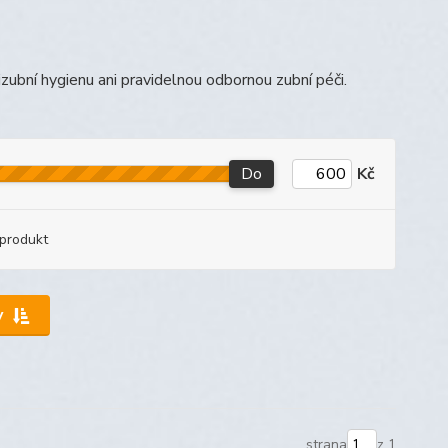
zubní hygienu ani pravidelnou odbornou zubní péči.
Do
Kč
produkt
y
strana
z 1