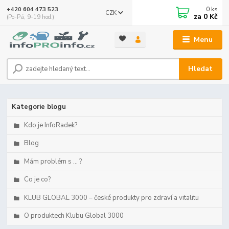
0
ks
+420 604 473 523
CZK
za
0 Kč
(Po-Pá, 9-19 hod.)
Menu
Hledat
Kategorie blogu
Kdo je InfoRadek?
Blog
Mám problém s ... ?
Co je co?
KLUB GLOBAL 3000 – české produkty pro zdraví a vitalitu
O produktech Klubu Global 3000