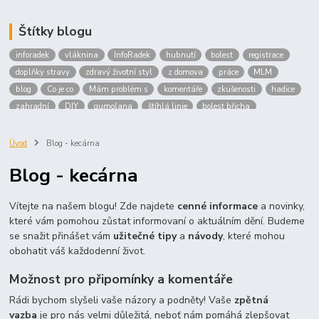
Štítky blogu
inforadek
vláknina
InfoRadek
hubnutí
bolest
registrace
doplňky stravy
zdravý životní styl
z domova
práce
MLM
blog
Co je co
Mám problém s
komentáře
zkušenosti
hadice
zahradní
DIY
gumolana
štíhlá linie
bolest břicha
Bronchitida
cholesterol
děti
imunita
játra
bioaktiv
Prokloub
Vláknina
spolupráce
body
peníze
brigáda
Úvod
Blog - kecárna
nákup
prodej
budování sítě
multi
level
marketing
Blog - kecárna
maltodextrin
škrob
skrob
kyselina
citronova
jablko
Jablka plod
vitamín C
Zelený čaj
Vítejte na našem blogu! Zde najdete
cenné informace
a novinky,
které vám pomohou zůstat informovaní o aktuálním dění. Budeme
se snažit přinášet vám
užitečné tipy
a
návody
, které mohou
obohatit váš každodenní život.
Možnost pro připomínky a komentáře
Rádi bychom slyšeli vaše názory a podněty! Vaše
zpětná
vazba
je pro nás velmi důležitá, neboť nám pomáhá zlepšovat