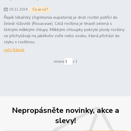
03
.
11
.
2024
Co je co?
Řepík lékařský (Agrimonia eupatoria) je druh rostlin patřící do
čeledi růžovité (Rosaceae). Celá rostlina je tmavě zelená s
četnými měkkými chlupy. Měkkými chloupky pokryté plody rostliny
se přichytávají na jakékoliv zvíře nebo osobu, která přichází do
styku s rostlinou.
celý článek
strana
z 1
Nepropásněte novinky, akce a
slevy!