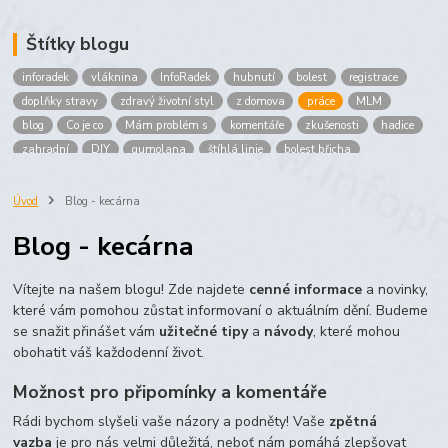
Štítky blogu
inforadek
vláknina
InfoRadek
hubnutí
bolest
registrace
doplňky stravy
zdravý životní styl
z domova
práce
MLM
blog
Co je co
Mám problém s
komentáře
zkušenosti
hadice
zahradní
DIY
gumolana
štíhlá linie
bolest břicha
Bronchitida
cholesterol
děti
imunita
játra
bioaktiv
Prokloub
Vláknina
spolupráce
body
peníze
brigáda
Úvod
Blog - kecárna
nákup
prodej
budování sítě
multi
level
marketing
Blog - kecárna
maltodextrin
škrob
skrob
kyselina
citronova
jablko
Jablka plod
vitamín C
Zelený čaj
Vítejte na našem blogu! Zde najdete
cenné informace
a novinky,
které vám pomohou zůstat informovaní o aktuálním dění. Budeme
se snažit přinášet vám
užitečné tipy
a
návody
, které mohou
obohatit váš každodenní život.
Možnost pro připomínky a komentáře
Rádi bychom slyšeli vaše názory a podněty! Vaše
zpětná
vazba
je pro nás velmi důležitá, neboť nám pomáhá zlepšovat