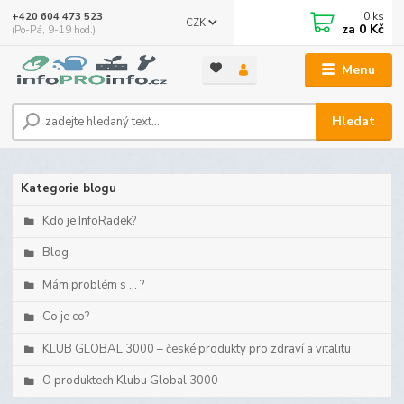
0
ks
+420 604 473 523
CZK
za
0 Kč
(Po-Pá, 9-19 hod.)
Menu
Hledat
Kategorie blogu
Kdo je InfoRadek?
Blog
Mám problém s ... ?
Co je co?
KLUB GLOBAL 3000 – české produkty pro zdraví a vitalitu
O produktech Klubu Global 3000