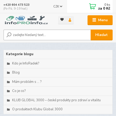
0
ks
+420 604 473 523
CZK
za
0 Kč
(Po-Pá, 9-19 hod.)
Menu
Hledat
Kategorie blogu
Kdo je InfoRadek?
Blog
Mám problém s ... ?
Co je co?
KLUB GLOBAL 3000 – české produkty pro zdraví a vitalitu
O produktech Klubu Global 3000