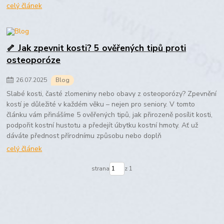
celý článek
🦴 Jak zpevnit kosti? 5 ověřených tipů proti
osteoporóze
26
.
07
.
2025
Blog
Slabé kosti, časté zlomeniny nebo obavy z osteoporózy? Zpevnění
kostí je důležité v každém věku – nejen pro seniory. V tomto
článku vám přinášíme 5 ověřených tipů, jak přirozeně posílit kosti,
podpořit kostní hustotu a předejít úbytku kostní hmoty. Ať už
dáváte přednost přírodnímu způsobu nebo doplň
celý článek
strana
z 1