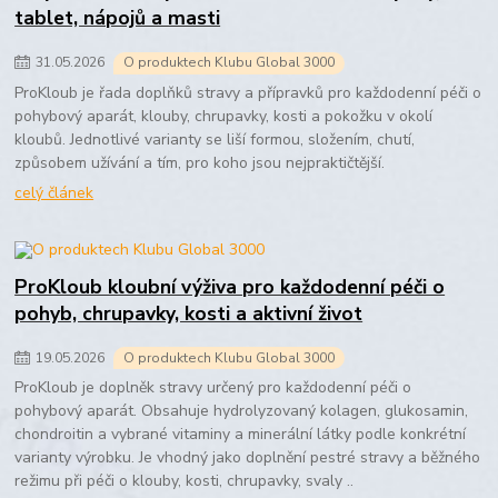
tablet, nápojů a masti
31
.
05
.
2026
O produktech Klubu Global 3000
ProKloub je řada doplňků stravy a přípravků pro každodenní péči o
pohybový aparát, klouby, chrupavky, kosti a pokožku v okolí
kloubů. Jednotlivé varianty se liší formou, složením, chutí,
způsobem užívání a tím, pro koho jsou nejpraktičtější.
celý článek
ProKloub kloubní výživa pro každodenní péči o
pohyb, chrupavky, kosti a aktivní život
19
.
05
.
2026
O produktech Klubu Global 3000
ProKloub je doplněk stravy určený pro každodenní péči o
pohybový aparát. Obsahuje hydrolyzovaný kolagen, glukosamin,
chondroitin a vybrané vitaminy a minerální látky podle konkrétní
varianty výrobku. Je vhodný jako doplnění pestré stravy a běžného
režimu při péči o klouby, kosti, chrupavky, svaly ..