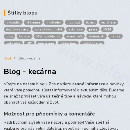
Štítky blogu
inforadek
vláknina
InfoRadek
hubnutí
bolest
registrace
doplňky stravy
zdravý životní styl
z domova
práce
MLM
blog
Co je co
Mám problém s
komentáře
zkušenosti
hadice
zahradní
DIY
gumolana
štíhlá linie
bolest břicha
Bronchitida
cholesterol
děti
imunita
játra
bioaktiv
Prokloub
Vláknina
spolupráce
body
peníze
brigáda
Úvod
Blog - kecárna
nákup
prodej
budování sítě
multi
level
marketing
Blog - kecárna
maltodextrin
škrob
skrob
kyselina
citronova
jablko
Jablka plod
vitamín C
Zelený čaj
Vítejte na našem blogu! Zde najdete
cenné informace
a novinky,
které vám pomohou zůstat informovaní o aktuálním dění. Budeme
se snažit přinášet vám
užitečné tipy
a
návody
, které mohou
obohatit váš každodenní život.
Možnost pro připomínky a komentáře
Rádi bychom slyšeli vaše názory a podněty! Vaše
zpětná
vazba
je pro nás velmi důležitá, neboť nám pomáhá zlepšovat