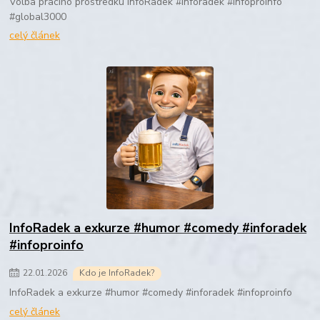
Volba pracího prostředku InfoRadek #inforadek #infoproinfo
#global3000
celý článek
InfoRadek a exkurze #humor #comedy #inforadek
#infoproinfo
22
.
01
.
2026
Kdo je InfoRadek?
InfoRadek a exkurze #humor #comedy #inforadek #infoproinfo
celý článek