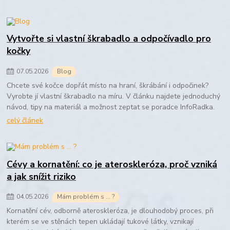
Vytvořte si vlastní škrabadlo a odpočívadlo pro
kočky
07
.
05
.
2026
Blog
Chcete své kočce dopřát místo na hraní, škrábání i odpočinek?
Vyrobte jí vlastní škrabadlo na míru. V článku najdete jednoduchý
návod, tipy na materiál a možnost zeptat se poradce InfoRadka.
celý článek
Cévy a kornatění: co je ateroskleróza, proč vzniká
a jak snížit riziko
04
.
05
.
2026
Mám problém s ... ?
Kornatění cév, odborně ateroskleróza, je dlouhodobý proces, při
kterém se ve stěnách tepen ukládají tukové látky, vznikají