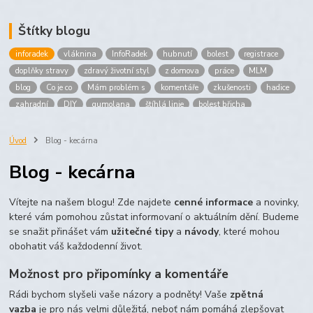
Štítky blogu
inforadek
vláknina
InfoRadek
hubnutí
bolest
registrace
doplňky stravy
zdravý životní styl
z domova
práce
MLM
blog
Co je co
Mám problém s
komentáře
zkušenosti
hadice
zahradní
DIY
gumolana
štíhlá linie
bolest břicha
Bronchitida
cholesterol
děti
imunita
játra
bioaktiv
Prokloub
Vláknina
spolupráce
body
peníze
brigáda
Úvod
Blog - kecárna
nákup
prodej
budování sítě
multi
level
marketing
Blog - kecárna
maltodextrin
škrob
skrob
kyselina
citronova
jablko
Jablka plod
vitamín C
Zelený čaj
Vítejte na našem blogu! Zde najdete
cenné informace
a novinky,
které vám pomohou zůstat informovaní o aktuálním dění. Budeme
se snažit přinášet vám
užitečné tipy
a
návody
, které mohou
obohatit váš každodenní život.
Možnost pro připomínky a komentáře
Rádi bychom slyšeli vaše názory a podněty! Vaše
zpětná
vazba
je pro nás velmi důležitá, neboť nám pomáhá zlepšovat