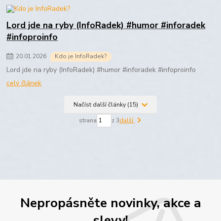
Lord jde na ryby (InfoRadek) #humor #inforadek
#infoproinfo
20
.
01
.
2026
Kdo je InfoRadek?
Lord jde na ryby (InfoRadek) #humor #inforadek #infoproinfo
celý článek
Načíst další články (15)
strana
z 3
další
Nepropásněte novinky, akce a
slevy!