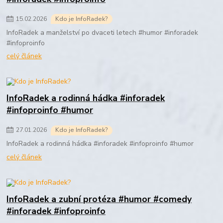
15
.
02
.
2026
Kdo je InfoRadek?
InfoRadek a manželství po dvaceti letech #humor #inforadek
#infoproinfo
celý článek
InfoRadek a rodinná hádka #inforadek
#infoproinfo #humor
27
.
01
.
2026
Kdo je InfoRadek?
InfoRadek a rodinná hádka #inforadek #infoproinfo #humor
celý článek
InfoRadek a zubní protéza #humor #comedy
#inforadek #infoproinfo