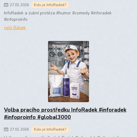
27
.
01
.
2026
Kdo je InfoRadek?
InfoRadek a zubní protéza #humor #comedy #inforadek
#infoproinfo
celý článek
Volba pracího prostředku InfoRadek #inforadek
#infoproinfo #global3000
27
.
01
.
2026
Kdo je InfoRadek?