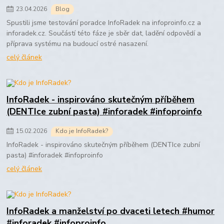
23
.
04
.
2026
Blog
Spustili jsme testování poradce InfoRadek na infoproinfo.cz a
inforadek.cz. Součástí této fáze je sběr dat, ladění odpovědí a
příprava systému na budoucí ostré nasazení.
celý článek
InfoRadek - inspirováno skutečným příběhem
(DENTIce zubní pasta) #inforadek #infoproinfo
15
.
02
.
2026
Kdo je InfoRadek?
InfoRadek - inspirováno skutečným příběhem (DENTIce zubní
pasta) #inforadek #infoproinfo
celý článek
InfoRadek a manželství po dvaceti letech #humor
#inforadek #infoproinfo