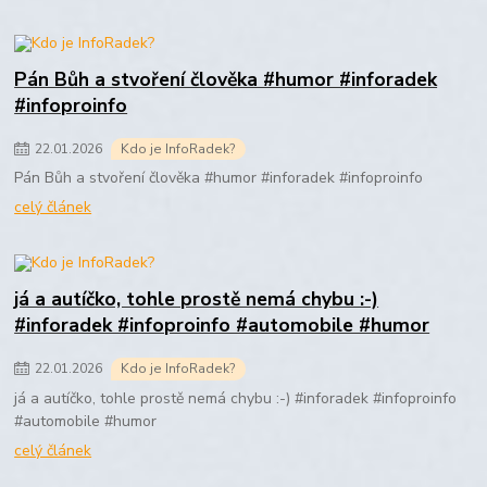
Pán Bůh a stvoření člověka #humor #inforadek
#infoproinfo
22
.
01
.
2026
Kdo je InfoRadek?
Pán Bůh a stvoření člověka #humor #inforadek #infoproinfo
celý článek
já a autíčko, tohle prostě nemá chybu :-)
#inforadek #infoproinfo #automobile #humor
22
.
01
.
2026
Kdo je InfoRadek?
já a autíčko, tohle prostě nemá chybu :-) #inforadek #infoproinfo
#automobile #humor
celý článek