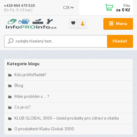
0
ks
+420 604 473 523
CZK
za
0 Kč
(Po-Pá, 9-19 hod.)
Menu
Hledat
Kategorie blogu
Kdo je InfoRadek?
Blog
Mám problém s ... ?
Co je co?
KLUB GLOBAL 3000 – české produkty pro zdraví a vitalitu
O produktech Klubu Global 3000