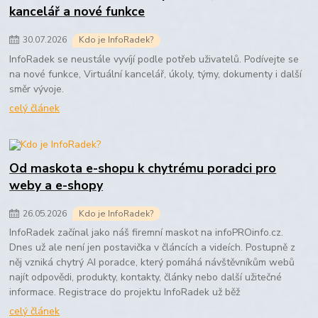
kancelář a nové funkce
30
.
07
.
2026
Kdo je InfoRadek?
InfoRadek se neustále vyvíjí podle potřeb uživatelů. Podívejte se
na nové funkce, Virtuální kancelář, úkoly, týmy, dokumenty i další
směr vývoje.
celý článek
Od maskota e-shopu k chytrému poradci pro
weby a e-shopy
26
.
05
.
2026
Kdo je InfoRadek?
InfoRadek začínal jako náš firemní maskot na infoPROinfo.cz.
Dnes už ale není jen postavička v článcích a videích. Postupně z
něj vzniká chytrý AI poradce, který pomáhá návštěvníkům webů
najít odpovědi, produkty, kontakty, články nebo další užitečné
informace. Registrace do projektu InfoRadek už běž
celý článek