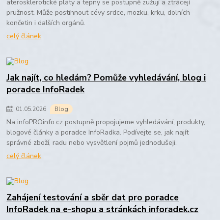
aterosklerotické pláty a tepny se postupně zužují a ztrácejí
pružnost. Může postihnout cévy srdce, mozku, krku, dolních
končetin i dalších orgánů.
celý článek
Jak najít, co hledám? Pomůže vyhledávání, blog i
poradce InfoRadek
01
.
05
.
2026
Blog
Na infoPROinfo.cz postupně propojujeme vyhledávání, produkty,
blogové články a poradce InfoRadka. Podívejte se, jak najít
správné zboží, radu nebo vysvětlení pojmů jednodušeji.
celý článek
Zahájení testování a sběr dat pro poradce
InfoRadek na e-shopu a stránkách inforadek.cz