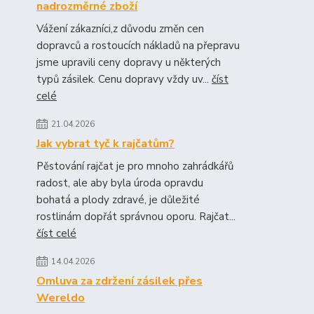
nadrozměrné zboží
Vážení zákazníci,z důvodu změn cen
dopravců a rostoucích nákladů na přepravu
jsme upravili ceny dopravy u některých
typů zásilek. Cenu dopravy vždy uv...
číst
celé
21.04.2026
Jak vybrat tyč k rajčatům?
Pěstování rajčat je pro mnoho zahrádkářů
radost, ale aby byla úroda opravdu
bohatá a plody zdravé, je důležité
rostlinám dopřát správnou oporu. Rajčat...
číst celé
14.04.2026
Omluva za zdržení zásilek přes
Wereldo