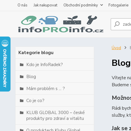
O nás
Jak nakupovat
Obchodní podmínky
Fotogalerie
Úvod
B
Kategorie blogu
Blog
Kdo je InfoRadek?
Blog
Vítejte 
Budeme s
Mám problém s ... ?
Možnos
Co je co?
Rádi byc
KLUB GLOBAL 3000 – české
služby, k
produkty pro zdraví a vitalitu
Jak se 
O produktech Klubu Global