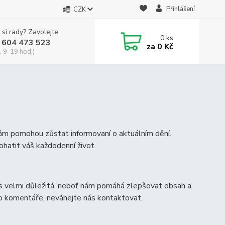
Přihlášení
CZK
 si rady? Zavolejte.
0
ks
 604 473 523
za
0 Kč
, 9-19 hod.)
vám pomohou zůstat informovaní o aktuálním dění.
ohatit váš každodenní život.
s velmi důležitá, neboť nám pomáhá zlepšovat obsah a
bo komentáře, neváhejte nás kontaktovat.