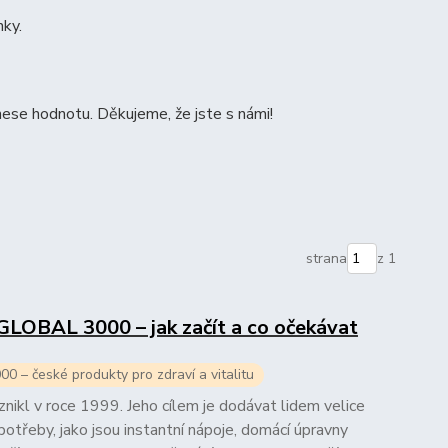
nky.
ese hodnotu. Děkujeme, že jste s námi!
strana
z 1
 GLOBAL 3000 – jak začít a co očekávat
 – české produkty pro zdraví a vitalitu
kl v roce 1999. Jeho cílem je dodávat lidem velice
potřeby, jako jsou instantní nápoje, domácí úpravny