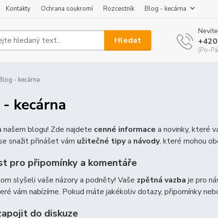
Kontakty
Ochrana soukromí
Rozcestník
Blog - kecárna
Nevíte
Hledat
+420
(Po-Pá
log - kecárna
 - kecárna
na našem blogu! Zde najdete
cenné informace
a novinky, které 
e snažit přinášet vám
užitečné tipy
a
návody
, které mohou ob
t pro připomínky a komentáře
hom slyšeli vaše názory a podněty! Vaše
zpětná vazba
je pro ná
teré vám nabízíme. Pokud máte jakékoliv dotazy, připomínky ne
zapojit do diskuze