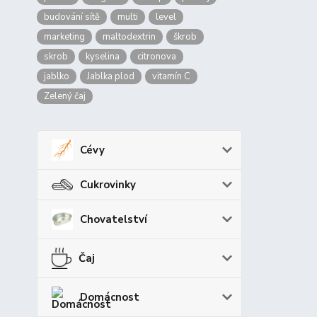
budování sítě
multi
level
marketing
maltodextrin
škrob
skrob
kyselina
citronova
jablko
Jablka plod
vitamín C
Zelený čaj
Cévy
Cukrovinky
Chovatelství
Čaj
Domácnost