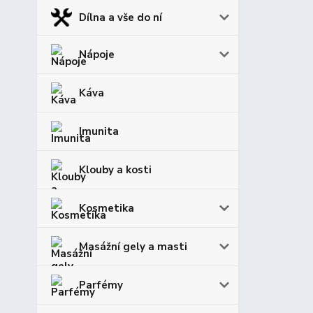
Dílna a vše do ní
Nápoje
Káva
Imunita
Klouby a kosti
Kosmetika
Masážní gely a masti
Parfémy