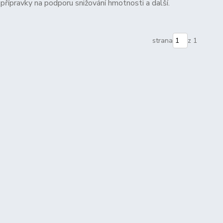
 přípravky na podporu snižování hmotnosti a další.
strana
z 1