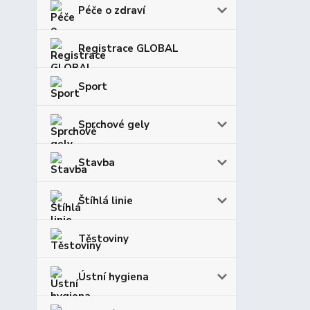
Péče o zdraví
Registrace GLOBAL
Sport
Sprchové gely
Stavba
Štíhlá linie
Těstoviny
Ústní hygiena