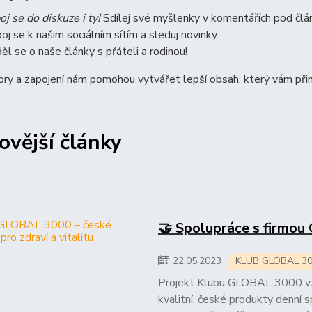
oj se do diskuze i ty!
Sdílej své myšlenky v komentářích pod člá
poj se k našim sociálním sítím a sleduj novinky.
ěl se o naše články s přáteli a rodinou!
ry a zapojení nám pomohou vytvářet lepší obsah, který vám přin
ovější články
🤝 Spolupráce s firmou
22
.
05
.
2023
KLUB GLOBAL 3000
Projekt Klubu GLOBAL 3000 vzni
kvalitní, české produkty denní s