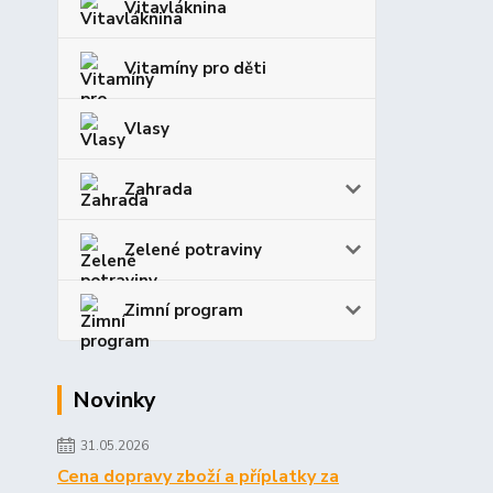
Vitavláknina
Vitamíny pro děti
Vlasy
Zahrada
Zelené potraviny
Zimní program
Novinky
31.05.2026
Cena dopravy zboží a příplatky za