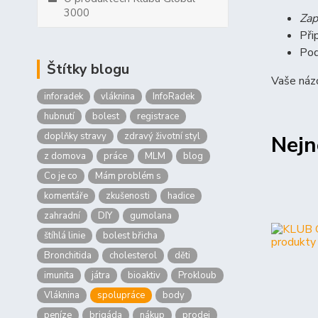
3000
Zap
Při
Pod
Štítky blogu
Vaše názo
inforadek
vláknina
InfoRadek
hubnutí
bolest
registrace
doplňky stravy
zdravý životní styl
Nejn
z domova
práce
MLM
blog
Co je co
Mám problém s
komentáře
zkušenosti
hadice
zahradní
DIY
gumolana
štíhlá linie
bolest břicha
Bronchitida
cholesterol
děti
imunita
játra
bioaktiv
Prokloub
Vláknina
spolupráce
body
peníze
brigáda
nákup
prodej