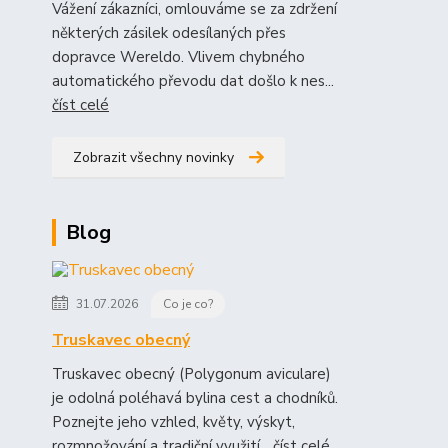
Vážení zákazníci, omlouváme se za zdržení
některých zásilek odesílaných přes
dopravce Wereldo. Vlivem chybného
automatického převodu dat došlo k nes...
číst celé
Zobrazit všechny novinky
Blog
31.07.2026
Co je co?
Truskavec obecný
Truskavec obecný (Polygonum aviculare)
je odolná poléhavá bylina cest a chodníků.
Poznejte jeho vzhled, květy, výskyt,
rozmnožování a tradiční využití...
číst celé