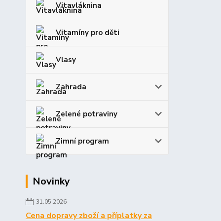
Vitavláknina
Vitamíny pro děti
Vlasy
Zahrada
Zelené potraviny
Zimní program
Novinky
31.05.2026
Cena dopravy zboží a příplatky za