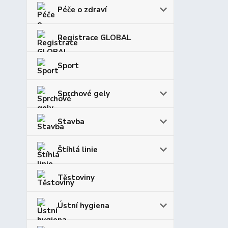
Péče o zdraví
Registrace GLOBAL
Sport
Sprchové gely
Stavba
Štíhlá linie
Těstoviny
Ústní hygiena