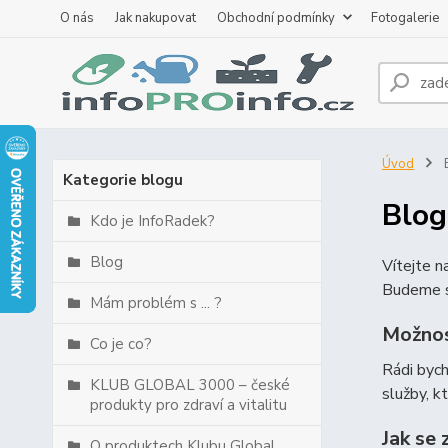
O nás
Jak nakupovat
Obchodní podmínky
Fotogalerie
Úvod
B
Kategorie blogu
Blog
Kdo je InfoRadek?
Blog
Vítejte 
Budeme s
Mám problém s ... ?
Možnos
Co je co?
Rádi byc
KLUB GLOBAL 3000 – české
služby, k
produkty pro zdraví a vitalitu
Jak se 
O produktech Klubu Global