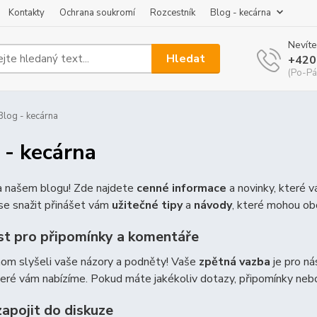
Kontakty
Ochrana soukromí
Rozcestník
Blog - kecárna
Nevíte
Hledat
+420
(Po-Pá
log - kecárna
 - kecárna
na našem blogu! Zde najdete
cenné informace
a novinky, které 
e snažit přinášet vám
užitečné tipy
a
návody
, které mohou ob
t pro připomínky a komentáře
hom slyšeli vaše názory a podněty! Vaše
zpětná vazba
je pro ná
teré vám nabízíme. Pokud máte jakékoliv dotazy, připomínky ne
zapojit do diskuze