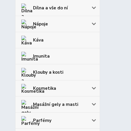
Dílna a vše do ní
Nápoje
Káva
Imunita
Klouby a kosti
Kosmetika
Masážní gely a masti
Parfémy