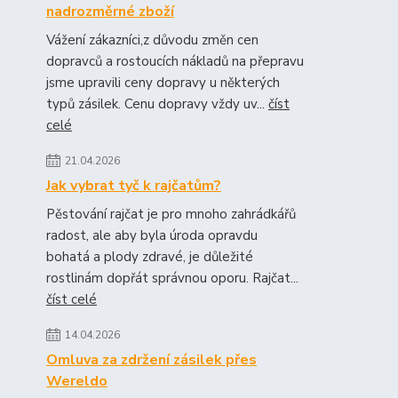
nadrozměrné zboží
Vážení zákazníci,z důvodu změn cen
dopravců a rostoucích nákladů na přepravu
jsme upravili ceny dopravy u některých
typů zásilek. Cenu dopravy vždy uv...
číst
celé
21.04.2026
Jak vybrat tyč k rajčatům?
Pěstování rajčat je pro mnoho zahrádkářů
radost, ale aby byla úroda opravdu
bohatá a plody zdravé, je důležité
rostlinám dopřát správnou oporu. Rajčat...
číst celé
14.04.2026
Omluva za zdržení zásilek přes
Wereldo