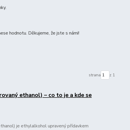
nky.
ese hodnotu. Děkujeme, že jste s námi!
strana
z 1
ovaný ethanol) – co to je a kde se
thanol) je ethylalkohol upravený přídavkem