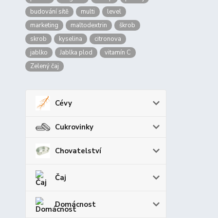
budování sítě
multi
level
marketing
maltodextrin
škrob
skrob
kyselina
citronova
jablko
Jablka plod
vitamín C
Zelený čaj
Cévy
Cukrovinky
Chovatelství
Čaj
Domácnost