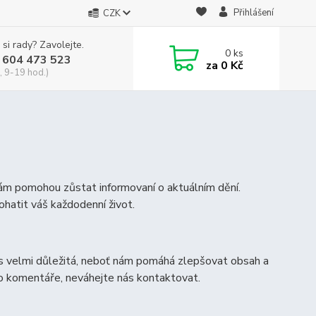
Přihlášení
CZK
 si rady? Zavolejte.
0
ks
 604 473 523
za
0 Kč
, 9-19 hod.)
vám pomohou zůstat informovaní o aktuálním dění.
ohatit váš každodenní život.
s velmi důležitá, neboť nám pomáhá zlepšovat obsah a
bo komentáře, neváhejte nás kontaktovat.