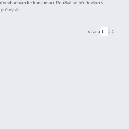
činí nevhodným ke konzumaci. Používá se především v
a průmyslu.
strana
z 1