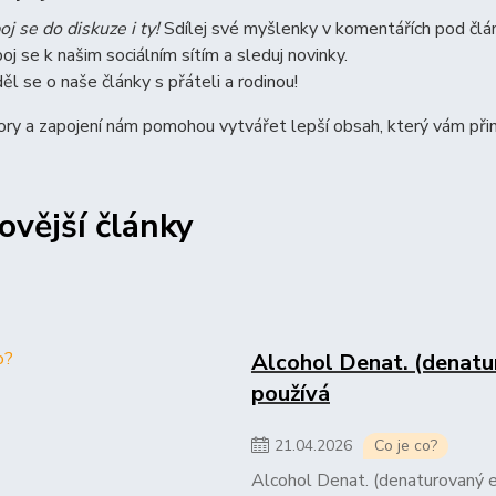
oj se do diskuze i ty!
Sdílej své myšlenky v komentářích pod člá
poj se k našim sociálním sítím a sleduj novinky.
ěl se o naše články s přáteli a rodinou!
ry a zapojení nám pomohou vytvářet lepší obsah, který vám přin
ovější články
Alcohol Denat. (denatur
používá
21
.
04
.
2026
Co je co?
Alcohol Denat. (denaturovaný e