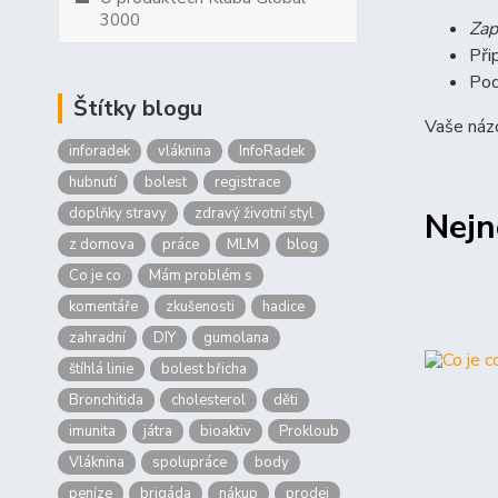
3000
Zap
Při
Pod
Štítky blogu
Vaše názo
inforadek
vláknina
InfoRadek
hubnutí
bolest
registrace
doplňky stravy
zdravý životní styl
Nejn
z domova
práce
MLM
blog
Co je co
Mám problém s
komentáře
zkušenosti
hadice
zahradní
DIY
gumolana
štíhlá linie
bolest břicha
Bronchitida
cholesterol
děti
imunita
játra
bioaktiv
Prokloub
Vláknina
spolupráce
body
peníze
brigáda
nákup
prodej