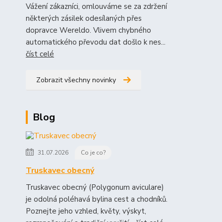
Vážení zákazníci, omlouváme se za zdržení
některých zásilek odesílaných přes
dopravce Wereldo. Vlivem chybného
automatického převodu dat došlo k nes...
číst celé
Zobrazit všechny novinky
Blog
31.07.2026
Co je co?
Truskavec obecný
Truskavec obecný (Polygonum aviculare)
je odolná poléhavá bylina cest a chodníků.
Poznejte jeho vzhled, květy, výskyt,