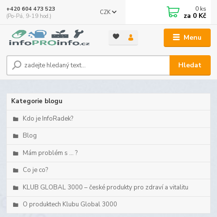
0
ks
+420 604 473 523
CZK
za
0 Kč
(Po-Pá, 9-19 hod.)
Menu
Hledat
Kategorie blogu
Kdo je InfoRadek?
Blog
Mám problém s ... ?
Co je co?
KLUB GLOBAL 3000 – české produkty pro zdraví a vitalitu
O produktech Klubu Global 3000