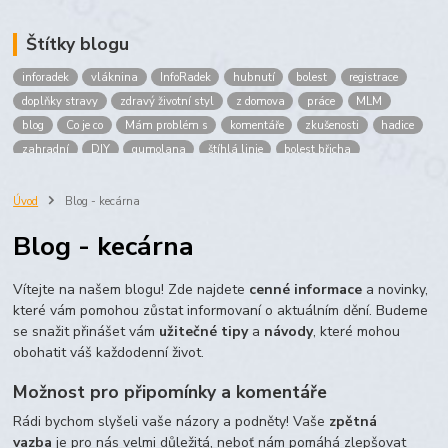
Štítky blogu
inforadek
vláknina
InfoRadek
hubnutí
bolest
registrace
doplňky stravy
zdravý životní styl
z domova
práce
MLM
blog
Co je co
Mám problém s
komentáře
zkušenosti
hadice
zahradní
DIY
gumolana
štíhlá linie
bolest břicha
Bronchitida
cholesterol
děti
imunita
játra
bioaktiv
Prokloub
Vláknina
spolupráce
body
peníze
brigáda
Úvod
Blog - kecárna
nákup
prodej
budování sítě
multi
level
marketing
Blog - kecárna
maltodextrin
škrob
skrob
kyselina
citronova
jablko
Jablka plod
vitamín C
Zelený čaj
Vítejte na našem blogu! Zde najdete
cenné informace
a novinky,
které vám pomohou zůstat informovaní o aktuálním dění. Budeme
se snažit přinášet vám
užitečné tipy
a
návody
, které mohou
obohatit váš každodenní život.
Možnost pro připomínky a komentáře
Rádi bychom slyšeli vaše názory a podněty! Vaše
zpětná
vazba
je pro nás velmi důležitá, neboť nám pomáhá zlepšovat