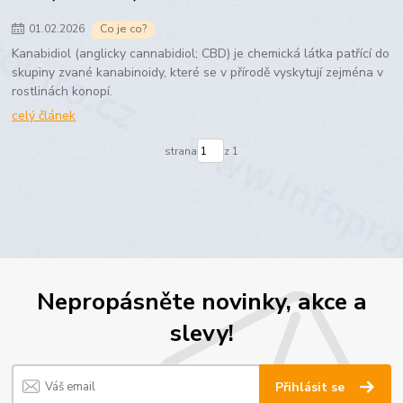
01
.
02
.
2026
Co je co?
Kanabidiol (anglicky cannabidiol; CBD) je chemická látka patřící do
skupiny zvané kanabinoidy, které se v přírodě vyskytují zejména v
rostlinách konopí.
celý článek
strana
z 1
Nepropásněte novinky, akce a
slevy!
Přihlásit se