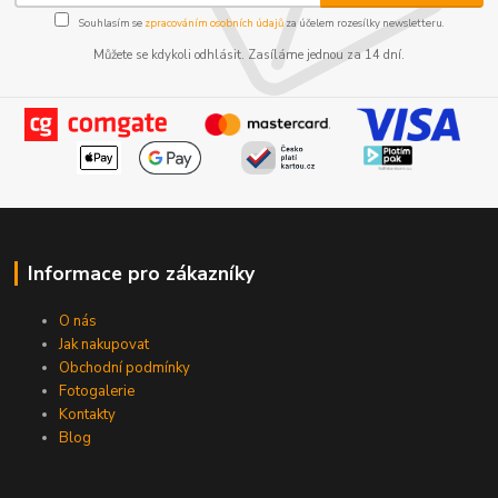
Souhlasím se
zpracováním osobních údajů
za účelem rozesílky newsletteru.
Můžete se kdykoli odhlásit. Zasíláme jednou za 14 dní.
Informace pro zákazníky
O nás
Jak nakupovat
Obchodní podmínky
Fotogalerie
Kontakty
Blog