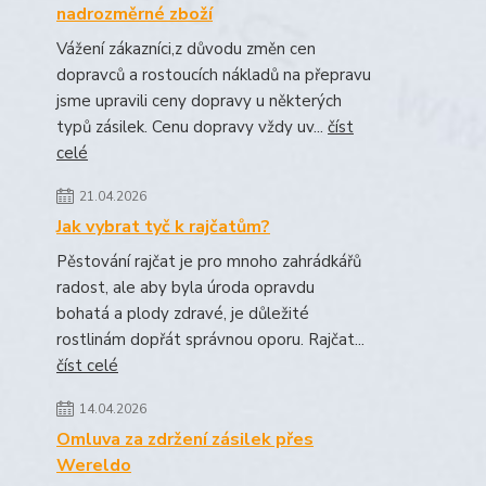
nadrozměrné zboží
Vážení zákazníci,z důvodu změn cen
dopravců a rostoucích nákladů na přepravu
jsme upravili ceny dopravy u některých
typů zásilek. Cenu dopravy vždy uv...
číst
celé
21.04.2026
Jak vybrat tyč k rajčatům?
Pěstování rajčat je pro mnoho zahrádkářů
radost, ale aby byla úroda opravdu
bohatá a plody zdravé, je důležité
rostlinám dopřát správnou oporu. Rajčat...
číst celé
14.04.2026
Omluva za zdržení zásilek přes
Wereldo