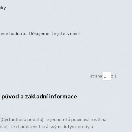
nky.
ese hodnotu. Děkujeme, že jste s námi!
strana
z 1
, původ a základní informace
(Cyclanthera pedata), je jednoletá popínavá rostlina
eae). Je charakteristická svými dutými plody a