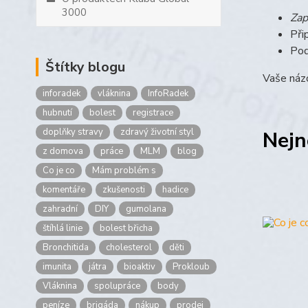
3000
Zap
Při
Pod
Štítky blogu
Vaše názo
inforadek
vláknina
InfoRadek
hubnutí
bolest
registrace
doplňky stravy
zdravý životní styl
Nejn
z domova
práce
MLM
blog
Co je co
Mám problém s
komentáře
zkušenosti
hadice
zahradní
DIY
gumolana
štíhlá linie
bolest břicha
Bronchitida
cholesterol
děti
imunita
játra
bioaktiv
Prokloub
Vláknina
spolupráce
body
peníze
brigáda
nákup
prodej