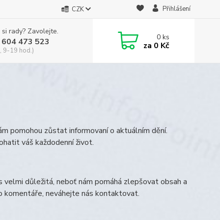
Přihlášení
CZK
 si rady? Zavolejte.
0
ks
 604 473 523
za
0 Kč
, 9-19 hod.)
vám pomohou zůstat informovaní o aktuálním dění.
ohatit váš každodenní život.
s velmi důležitá, neboť nám pomáhá zlepšovat obsah a
bo komentáře, neváhejte nás kontaktovat.