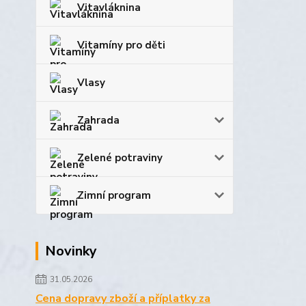
Vitavláknina
Vitamíny pro děti
Vlasy
Zahrada
Zelené potraviny
Zimní program
Novinky
31.05.2026
Cena dopravy zboží a příplatky za