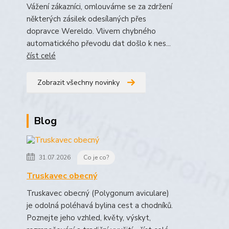
Vážení zákazníci, omlouváme se za zdržení
některých zásilek odesílaných přes
dopravce Wereldo. Vlivem chybného
automatického převodu dat došlo k nes...
číst celé
Zobrazit všechny novinky
Blog
31.07.2026
Co je co?
Truskavec obecný
Truskavec obecný (Polygonum aviculare)
je odolná poléhavá bylina cest a chodníků.
Poznejte jeho vzhled, květy, výskyt,