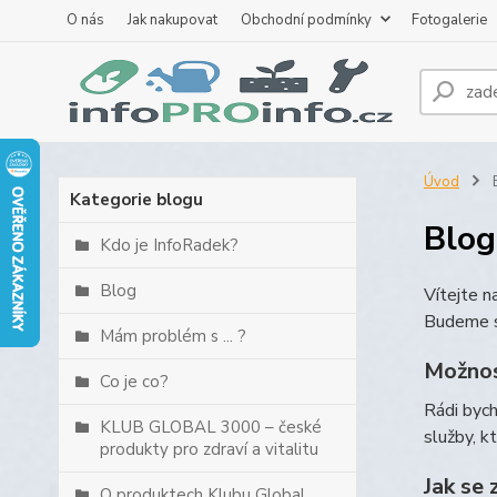
O nás
Jak nakupovat
Obchodní podmínky
Fotogalerie
Úvod
B
Kategorie blogu
Blog
Kdo je InfoRadek?
Blog
Vítejte 
Budeme s
Mám problém s ... ?
Možnos
Co je co?
Rádi byc
KLUB GLOBAL 3000 – české
služby, k
produkty pro zdraví a vitalitu
Jak se 
O produktech Klubu Global