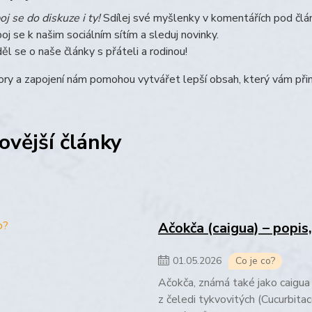
oj se do diskuze i ty!
Sdílej své myšlenky v komentářích pod člá
poj se k našim sociálním sítím a sleduj novinky.
ěl se o naše články s přáteli a rodinou!
ry a zapojení nám pomohou vytvářet lepší obsah, který vám přin
ovější články
Ačokča (caigua) – popis
01
.
05
.
2026
Co je co?
Ačokča, známá také jako caigua 
z čeledi tykvovitých (Cucurbitac