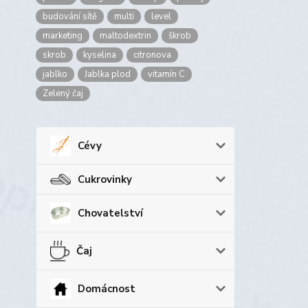
budování sítě
multi
level
marketing
maltodextrin
škrob
skrob
kyselina
citronova
jablko
Jablka plod
vitamín C
Zelený čaj
Cévy
Cukrovinky
Chovatelství
Čaj
Domácnost