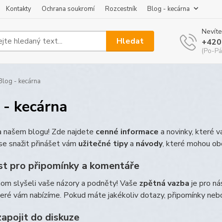
Kontakty
Ochrana soukromí
Rozcestník
Blog - kecárna
Nevíte
Hledat
+420
(Po-Pá
log - kecárna
 - kecárna
na našem blogu! Zde najdete
cenné informace
a novinky, které 
e snažit přinášet vám
užitečné tipy
a
návody
, které mohou ob
t pro připomínky a komentáře
hom slyšeli vaše názory a podněty! Vaše
zpětná vazba
je pro ná
teré vám nabízíme. Pokud máte jakékoliv dotazy, připomínky ne
zapojit do diskuze