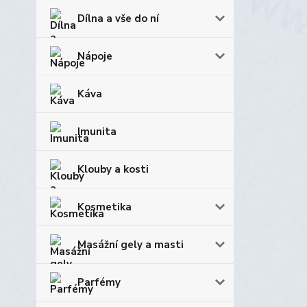
Dílna a vše do ní
Nápoje
Káva
Imunita
Klouby a kosti
Kosmetika
Masážní gely a masti
Parfémy