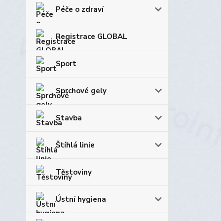
Péče o zdraví
Registrace GLOBAL
Sport
Sprchové gely
Stavba
Štíhlá linie
Těstoviny
Ústní hygiena