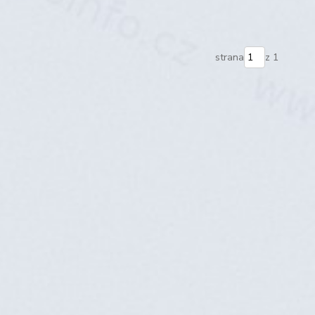
strana
z 1