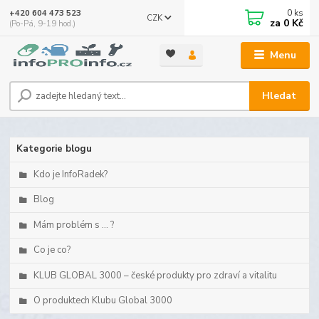
0
ks
+420 604 473 523
CZK
za
0 Kč
(Po-Pá, 9-19 hod.)
Menu
Hledat
Kategorie blogu
Kdo je InfoRadek?
Blog
Mám problém s ... ?
Co je co?
KLUB GLOBAL 3000 – české produkty pro zdraví a vitalitu
O produktech Klubu Global 3000