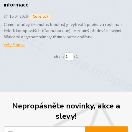
informace
15
.
04
.
2026
Co je co?
Chmel otáčivý (Humulus lupulus) je vytrvalá popínavá rostlina z
čeledi konopovitých (Cannabaceae). Je známý především svými
šišticemi a významným využitím v potravinářství.
celý článek
strana
z 1
Nepropásněte novinky, akce a
slevy!