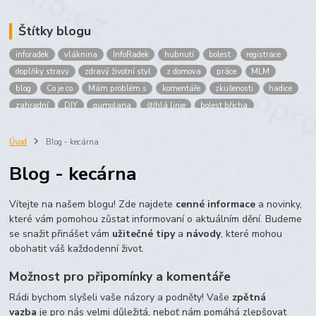
Štítky blogu
inforadek
vláknina
InfoRadek
hubnutí
bolest
registrace
doplňky stravy
zdravý životní styl
z domova
práce
MLM
blog
Co je co
Mám problém s
komentáře
zkušenosti
hadice
zahradní
DIY
gumolana
štíhlá linie
bolest břicha
Bronchitida
cholesterol
děti
imunita
játra
bioaktiv
Prokloub
Vláknina
spolupráce
body
peníze
brigáda
Úvod
Blog - kecárna
nákup
prodej
budování sítě
multi
level
marketing
Blog - kecárna
maltodextrin
škrob
skrob
kyselina
citronova
jablko
Jablka plod
vitamín C
Zelený čaj
Vítejte na našem blogu! Zde najdete
cenné informace
a novinky,
které vám pomohou zůstat informovaní o aktuálním dění. Budeme
se snažit přinášet vám
užitečné tipy
a
návody
, které mohou
obohatit váš každodenní život.
Možnost pro připomínky a komentáře
Rádi bychom slyšeli vaše názory a podněty! Vaše
zpětná
vazba
je pro nás velmi důležitá, neboť nám pomáhá zlepšovat