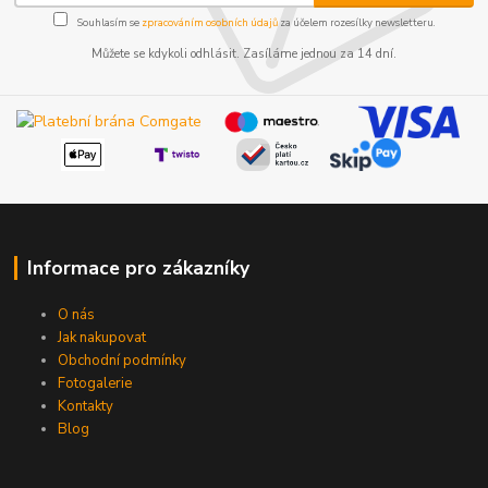
Souhlasím se
zpracováním osobních údajů
za účelem rozesílky newsletteru.
Můžete se kdykoli odhlásit. Zasíláme jednou za 14 dní.
Informace pro zákazníky
O nás
Jak nakupovat
Obchodní podmínky
Fotogalerie
Kontakty
Blog