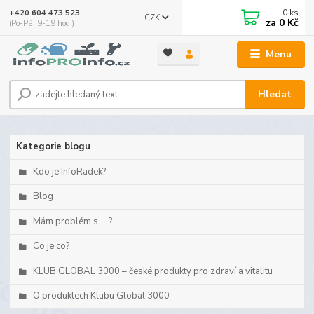
0
ks
+420 604 473 523
CZK
za
0 Kč
(Po-Pá, 9-19 hod.)
Menu
Hledat
Kategorie blogu
Kdo je InfoRadek?
Blog
Mám problém s ... ?
Co je co?
KLUB GLOBAL 3000 – české produkty pro zdraví a vitalitu
O produktech Klubu Global 3000