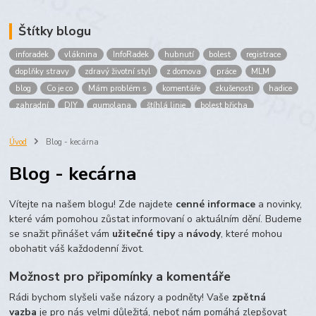
Štítky blogu
inforadek
vláknina
InfoRadek
hubnutí
bolest
registrace
doplňky stravy
zdravý životní styl
z domova
práce
MLM
blog
Co je co
Mám problém s
komentáře
zkušenosti
hadice
zahradní
DIY
gumolana
štíhlá linie
bolest břicha
Bronchitida
cholesterol
děti
imunita
játra
bioaktiv
Prokloub
Vláknina
spolupráce
body
peníze
brigáda
Úvod
Blog - kecárna
nákup
prodej
budování sítě
multi
level
marketing
Blog - kecárna
maltodextrin
škrob
skrob
kyselina
citronova
jablko
Jablka plod
vitamín C
Zelený čaj
Vítejte na našem blogu! Zde najdete
cenné informace
a novinky,
které vám pomohou zůstat informovaní o aktuálním dění. Budeme
se snažit přinášet vám
užitečné tipy
a
návody
, které mohou
obohatit váš každodenní život.
Možnost pro připomínky a komentáře
Rádi bychom slyšeli vaše názory a podněty! Vaše
zpětná
vazba
je pro nás velmi důležitá, neboť nám pomáhá zlepšovat