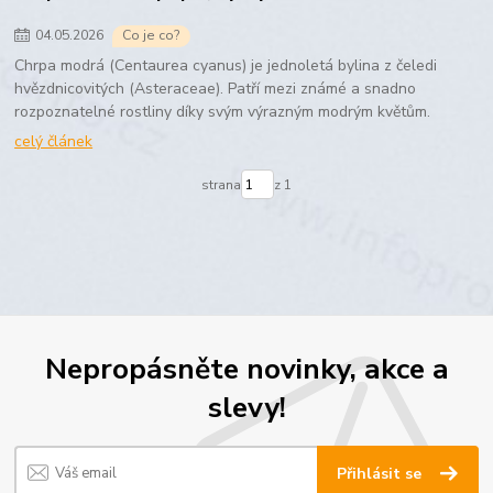
04
.
05
.
2026
Co je co?
Chrpa modrá (Centaurea cyanus) je jednoletá bylina z čeledi
hvězdnicovitých (Asteraceae). Patří mezi známé a snadno
rozpoznatelné rostliny díky svým výrazným modrým květům.
celý článek
strana
z 1
Nepropásněte novinky, akce a
slevy!
Přihlásit se