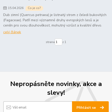
15
.
04
.
2026
Co je co?
Dub zimní (Quercus petraea) je listnatý strom z čeledi bukovitých
(Fagaceae). Patří mezi významné druhy evropských lesů a je
ceněn pro svou dlouhověkost, mohutný vzrůst a kvalitní dřevo.
celý článek
strana
z 1
Nepropásněte novinky, akce a
slevy!
Přihlásit se