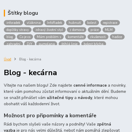
Štítky blogu
inforadek
vláknina
InfoRadek
hubnutí
bolest
registrace
doplňky stravy
zdravý životní styl
z domova
práce
MLM
blog
Co je co
Mám problém s
komentáře
zkušenosti
hadice
zahradní
DIY
gumolana
štíhlá linie
bolest břicha
Bronchitida
cholesterol
děti
imunita
játra
bioaktiv
Prokloub
Vláknina
spolupráce
body
peníze
brigáda
Úvod
Blog - kecárna
nákup
prodej
budování sítě
multi
level
marketing
Blog - kecárna
maltodextrin
škrob
skrob
kyselina
citronova
jablko
Jablka plod
vitamín C
Zelený čaj
Vítejte na našem blogu! Zde najdete
cenné informace
a novinky,
které vám pomohou zůstat informovaní o aktuálním dění. Budeme
se snažit přinášet vám
užitečné tipy
a
návody
, které mohou
obohatit váš každodenní život.
Možnost pro připomínky a komentáře
Rádi bychom slyšeli vaše názory a podněty! Vaše
zpětná
vazba
je pro nás velmi důležitá, neboť nám pomáhá zlepšovat