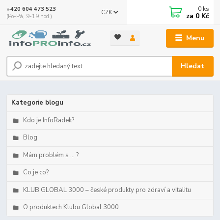
0
ks
+420 604 473 523
CZK
za
0 Kč
(Po-Pá, 9-19 hod.)
Menu
Hledat
Kategorie blogu
Kdo je InfoRadek?
Blog
Mám problém s ... ?
Co je co?
KLUB GLOBAL 3000 – české produkty pro zdraví a vitalitu
O produktech Klubu Global 3000