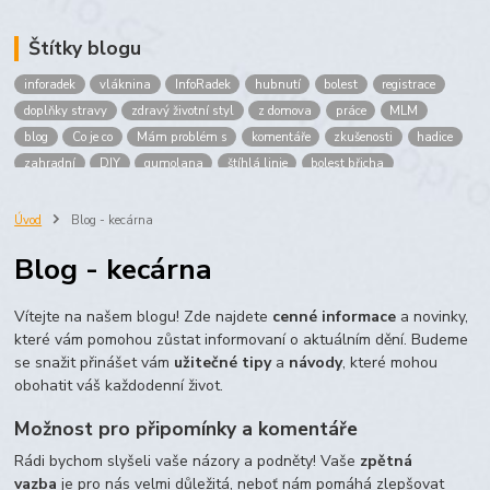
Štítky blogu
inforadek
vláknina
InfoRadek
hubnutí
bolest
registrace
doplňky stravy
zdravý životní styl
z domova
práce
MLM
blog
Co je co
Mám problém s
komentáře
zkušenosti
hadice
zahradní
DIY
gumolana
štíhlá linie
bolest břicha
Bronchitida
cholesterol
děti
imunita
játra
bioaktiv
Prokloub
Vláknina
spolupráce
body
peníze
brigáda
Úvod
Blog - kecárna
nákup
prodej
budování sítě
multi
level
marketing
Blog - kecárna
maltodextrin
škrob
skrob
kyselina
citronova
jablko
Jablka plod
vitamín C
Zelený čaj
Vítejte na našem blogu! Zde najdete
cenné informace
a novinky,
které vám pomohou zůstat informovaní o aktuálním dění. Budeme
se snažit přinášet vám
užitečné tipy
a
návody
, které mohou
obohatit váš každodenní život.
Možnost pro připomínky a komentáře
Rádi bychom slyšeli vaše názory a podněty! Vaše
zpětná
vazba
je pro nás velmi důležitá, neboť nám pomáhá zlepšovat