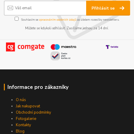
Přihlásit se
Souhlasím se
zpracováním osobních údajů
za účelem rozesílky newsletteru.
Můžete se kdykoli odhlásit. Zasíláme jednou za 14 dní.
Informace pro zákazníky
O nás
Jak nakupovat
Obchodní podmínky
Fotogalerie
Kontakty
Blog