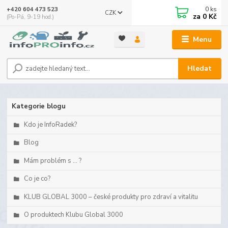
0
ks
+420 604 473 523
CZK
za
0 Kč
(Po-Pá, 9-19 hod.)
Menu
Hledat
Kategorie blogu
Kdo je InfoRadek?
Blog
Mám problém s ... ?
Co je co?
KLUB GLOBAL 3000 – české produkty pro zdraví a vitalitu
O produktech Klubu Global 3000