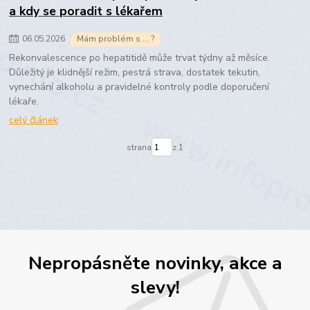
a kdy se poradit s lékařem
06
.
05
.
2026
Mám problém s ... ?
Rekonvalescence po hepatitidě může trvat týdny až měsíce.
Důležitý je klidnější režim, pestrá strava, dostatek tekutin,
vynechání alkoholu a pravidelné kontroly podle doporučení
lékaře.
celý článek
strana
z 1
Nepropásněte novinky, akce a
slevy!