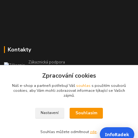
Kontakty
Zákaznická podpora
+420 604 473 523
Zpracování cookies
(Po-Pá, 9-19 hod.)
Náš e-shop a partneři potřebují Váš
souhlas
s použitím souborů
info@infoproinfo.cz
cookies, aby Vám mohli zobrazovat informace týkající se Vašich
zájmů.
Souhlasím
Nastavení
RadovanCZ 2023-25
Souhlas můžete odmítnout
zde
.
InfoRadek
Vytvořeno na
Eshop-rychle.cz