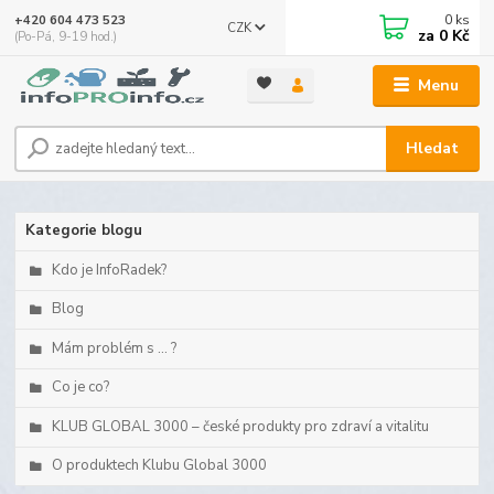
0
ks
+420 604 473 523
CZK
za
0 Kč
(Po-Pá, 9-19 hod.)
Menu
Hledat
Kategorie blogu
Kdo je InfoRadek?
Blog
Mám problém s ... ?
Co je co?
KLUB GLOBAL 3000 – české produkty pro zdraví a vitalitu
O produktech Klubu Global 3000