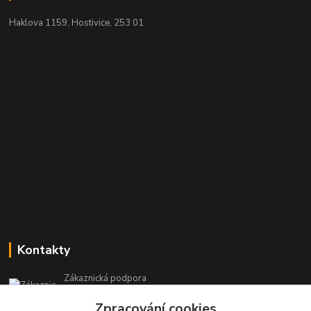
Haklova 1159, Hostivice, 253 01
Kontakty
Zákaznická podpora
+420 604 473 523
Zpracování cookies
(Po-Pá, 9-19 hod.)