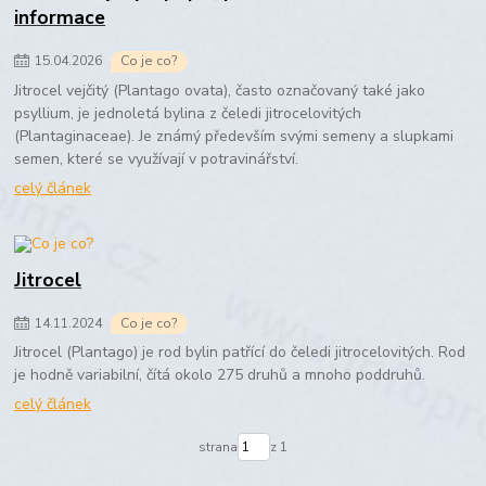
informace
15
.
04
.
2026
Co je co?
Jitrocel vejčitý (Plantago ovata), často označovaný také jako
psyllium, je jednoletá bylina z čeledi jitrocelovitých
(Plantaginaceae). Je známý především svými semeny a slupkami
semen, které se využívají v potravinářství.
celý článek
Jitrocel
14
.
11
.
2024
Co je co?
Jitrocel (Plantago) je rod bylin patřící do čeledi jitrocelovitých. Rod
je hodně variabilní, čítá okolo 275 druhů a mnoho poddruhů.
celý článek
strana
z 1