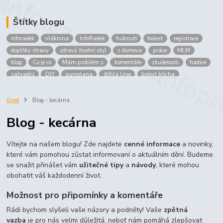
Štítky blogu
inforadek
vláknina
InfoRadek
hubnutí
bolest
registrace
doplňky stravy
zdravý životní styl
z domova
práce
MLM
blog
Co je co
Mám problém s
komentáře
zkušenosti
hadice
zahradní
DIY
gumolana
štíhlá linie
bolest břicha
Bronchitida
cholesterol
děti
imunita
játra
bioaktiv
Prokloub
Vláknina
spolupráce
body
peníze
brigáda
Úvod
Blog - kecárna
nákup
prodej
budování sítě
multi
level
marketing
Blog - kecárna
maltodextrin
škrob
skrob
kyselina
citronova
jablko
Jablka plod
vitamín C
Zelený čaj
Vítejte na našem blogu! Zde najdete
cenné informace
a novinky,
které vám pomohou zůstat informovaní o aktuálním dění. Budeme
se snažit přinášet vám
užitečné tipy
a
návody
, které mohou
obohatit váš každodenní život.
Možnost pro připomínky a komentáře
Rádi bychom slyšeli vaše názory a podněty! Vaše
zpětná
vazba
je pro nás velmi důležitá, neboť nám pomáhá zlepšovat