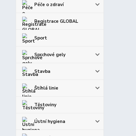
Péče o zdraví
Registrace GLOBAL
Sport
Sprchové gely
Stavba
Štíhlá linie
Těstoviny
Ústní hygiena