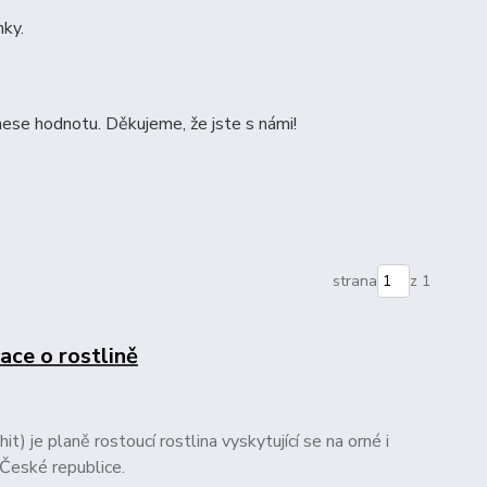
nky.
ese hodnotu. Děkujeme, že jste s námi!
strana
z 1
ace o rostlině
t) je planě rostoucí rostlina vyskytující se na orné i
 České republice.