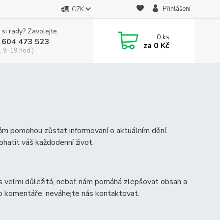
Přihlášení
CZK
 si rady? Zavolejte.
0
ks
 604 473 523
za
0 Kč
, 9-19 hod.)
vám pomohou zůstat informovaní o aktuálním dění.
ohatit váš každodenní život.
s velmi důležitá, neboť nám pomáhá zlepšovat obsah a
bo komentáře, neváhejte nás kontaktovat.