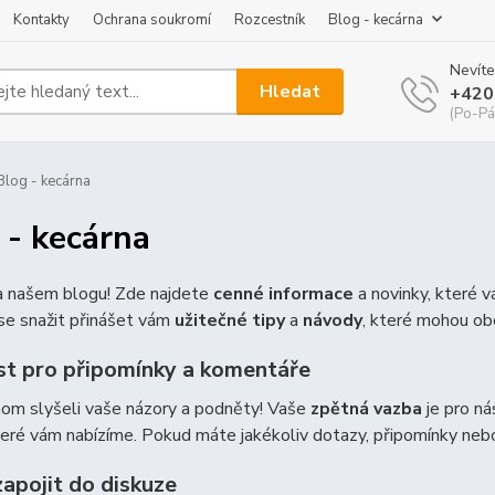
Kontakty
Ochrana soukromí
Rozcestník
Blog - kecárna
Nevíte
Hledat
+420
(Po-Pá
log - kecárna
 - kecárna
na našem blogu! Zde najdete
cenné informace
a novinky, které 
e snažit přinášet vám
užitečné tipy
a
návody
, které mohou ob
t pro připomínky a komentáře
hom slyšeli vaše názory a podněty! Vaše
zpětná vazba
je pro ná
teré vám nabízíme. Pokud máte jakékoliv dotazy, připomínky ne
zapojit do diskuze