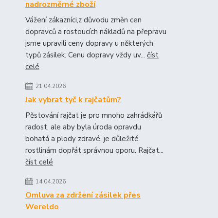
nadrozměrné zboží
Vážení zákazníci,z důvodu změn cen
dopravců a rostoucích nákladů na přepravu
jsme upravili ceny dopravy u některých
typů zásilek. Cenu dopravy vždy uv...
číst
celé
21.04.2026
Jak vybrat tyč k rajčatům?
Pěstování rajčat je pro mnoho zahrádkářů
radost, ale aby byla úroda opravdu
bohatá a plody zdravé, je důležité
rostlinám dopřát správnou oporu. Rajčat...
číst celé
14.04.2026
Omluva za zdržení zásilek přes
Wereldo