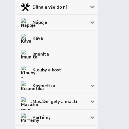
Dílna a vše do ní
Nápoje
Káva
Imunita
Klouby a kosti
Kosmetika
Masážní gely a masti
Parfémy