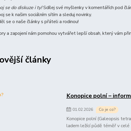
oj se do diskuze i ty!
Sdílej své myšlenky v komentářích pod člá
poj se k našim sociálním sítím a sleduj novinky.
ěl se o naše články s přáteli a rodinou!
ry a zapojení nám pomohou vytvářet lepší obsah, který vám přin
ovější články
Konopice polní – inform
01
.
02
.
2026
Co je co?
Konopice polní (Galeopsis tetrahi
ladem ležící půdě téměř v celé