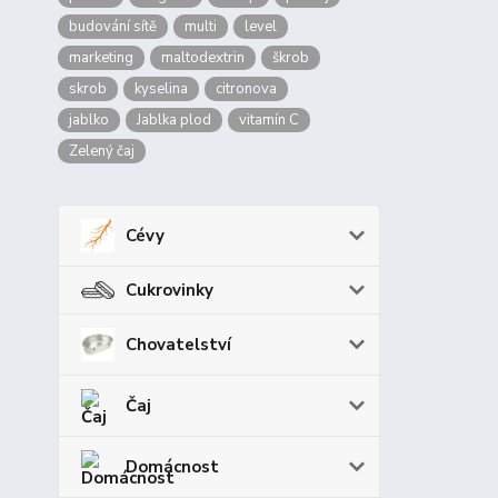
budování sítě
multi
level
marketing
maltodextrin
škrob
skrob
kyselina
citronova
jablko
Jablka plod
vitamín C
Zelený čaj
Cévy
Cukrovinky
Chovatelství
Čaj
Domácnost