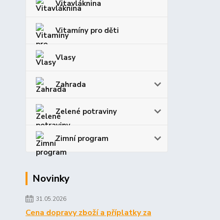
Vitavláknina
Vitamíny pro děti
Vlasy
Zahrada
Zelené potraviny
Zimní program
Novinky
31.05.2026
Cena dopravy zboží a příplatky za