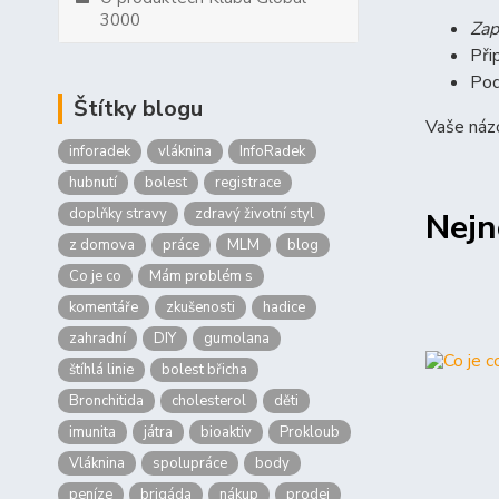
3000
Zap
Při
Pod
Štítky blogu
Vaše názo
inforadek
vláknina
InfoRadek
hubnutí
bolest
registrace
doplňky stravy
zdravý životní styl
Nejn
z domova
práce
MLM
blog
Co je co
Mám problém s
komentáře
zkušenosti
hadice
zahradní
DIY
gumolana
štíhlá linie
bolest břicha
Bronchitida
cholesterol
děti
imunita
játra
bioaktiv
Prokloub
Vláknina
spolupráce
body
peníze
brigáda
nákup
prodej