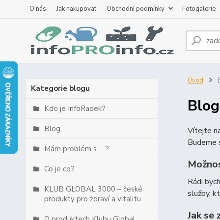
O nás
Jak nakupovat
Obchodní podmínky
Fotogalerie
Úvod
B
Kategorie blogu
Blog
Kdo je InfoRadek?
Blog
Vítejte 
Budeme s
Mám problém s ... ?
Možnos
Co je co?
Rádi byc
KLUB GLOBAL 3000 – české
služby, k
produkty pro zdraví a vitalitu
Jak se 
O produktech Klubu Global