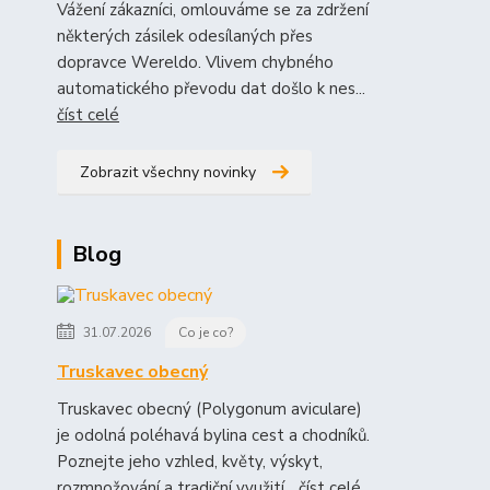
Vážení zákazníci, omlouváme se za zdržení
některých zásilek odesílaných přes
dopravce Wereldo. Vlivem chybného
automatického převodu dat došlo k nes...
číst celé
Zobrazit všechny novinky
Blog
31.07.2026
Co je co?
Truskavec obecný
Truskavec obecný (Polygonum aviculare)
je odolná poléhavá bylina cest a chodníků.
Poznejte jeho vzhled, květy, výskyt,
rozmnožování a tradiční využití...
číst celé