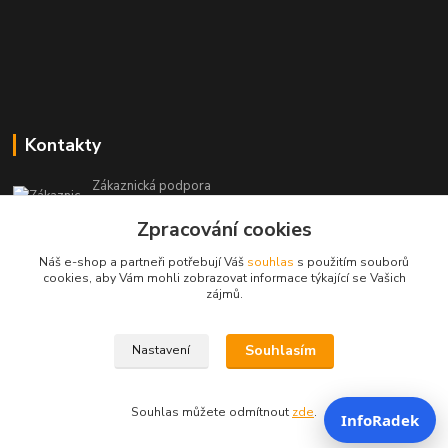
Kontakty
Zákaznická podpora
+420 604 473 523
Zpracování cookies
(Po-Pá, 9-19 hod.)
Náš e-shop a partneři potřebují Váš
souhlas
s použitím souborů
info@infoproinfo.cz
cookies, aby Vám mohli zobrazovat informace týkající se Vašich
zájmů.
Souhlasím
Nastavení
RadovanCZ 2023-25
Souhlas můžete odmítnout
zde
.
InfoRadek
Vytvořeno na
Eshop-rychle.cz