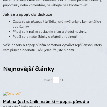
obsah a služby, které vám nabízíme. Pokud máte jakékoliv dotazy,
připomínky nebo komentáře, neváhejte nás kontaktovat.
Jak se zapojit do diskuze
Zapoj se do diskuze i ty!
Sdílej své myšlenky v komentářích
pod články.
Připoj se k našim sociálním sítím a sleduj novinky.
Poděl se o naše články s přáteli a rodinou!
Vaše názory a zapojení nám pomohou vytvářet lepší obsah, který
vám přinese hodnotu. Děkujeme, že jste s námi!
Nejnovější články
strana
z 1
Malina (ostružiník maliník) – popis, původ a