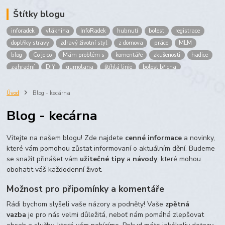
Štítky blogu
inforadek
vláknina
InfoRadek
hubnutí
bolest
registrace
doplňky stravy
zdravý životní styl
z domova
práce
MLM
blog
Co je co
Mám problém s
komentáře
zkušenosti
hadice
zahradní
DIY
gumolana
štíhlá linie
bolest břicha
Bronchitida
cholesterol
děti
imunita
játra
bioaktiv
Prokloub
Vláknina
spolupráce
body
peníze
brigáda
Úvod
Blog - kecárna
nákup
prodej
budování sítě
multi
level
marketing
Blog - kecárna
maltodextrin
škrob
skrob
kyselina
citronova
jablko
Jablka plod
vitamín C
Zelený čaj
Vítejte na našem blogu! Zde najdete
cenné informace
a novinky,
které vám pomohou zůstat informovaní o aktuálním dění. Budeme
se snažit přinášet vám
užitečné tipy
a
návody
, které mohou
obohatit váš každodenní život.
Možnost pro připomínky a komentáře
Rádi bychom slyšeli vaše názory a podněty! Vaše
zpětná
vazba
je pro nás velmi důležitá, neboť nám pomáhá zlepšovat