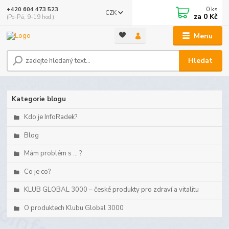
0
ks
+420 604 473 523
CZK
za
0 Kč
(Po-Pá, 9-19 hod.)
Menu
Hledat
Kategorie blogu
Kdo je InfoRadek?
Blog
Mám problém s ... ?
Co je co?
KLUB GLOBAL 3000 – české produkty pro zdraví a vitalitu
O produktech Klubu Global 3000