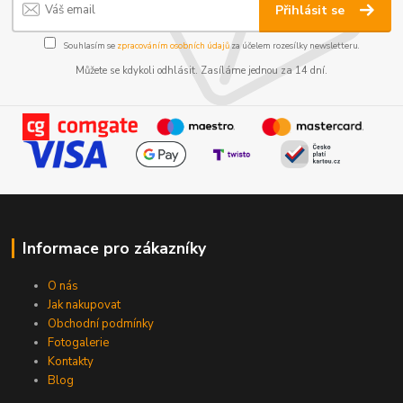
Přihlásit se
Souhlasím se
zpracováním osobních údajů
za účelem rozesílky newsletteru.
Můžete se kdykoli odhlásit. Zasíláme jednou za 14 dní.
Informace pro zákazníky
O nás
Jak nakupovat
Obchodní podmínky
Fotogalerie
Kontakty
Blog