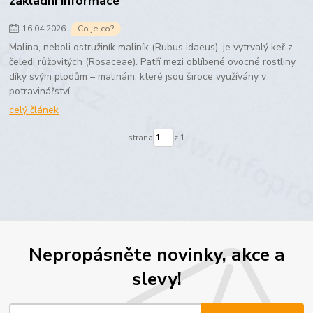
základní informace
16
.
04
.
2026
Co je co?
Malina, neboli ostružiník maliník (Rubus idaeus), je vytrvalý keř z
čeledi růžovitých (Rosaceae). Patří mezi oblíbené ovocné rostliny
díky svým plodům – malinám, které jsou široce využívány v
potravinářství.
celý článek
strana
z 1
Nepropásněte novinky, akce a
slevy!