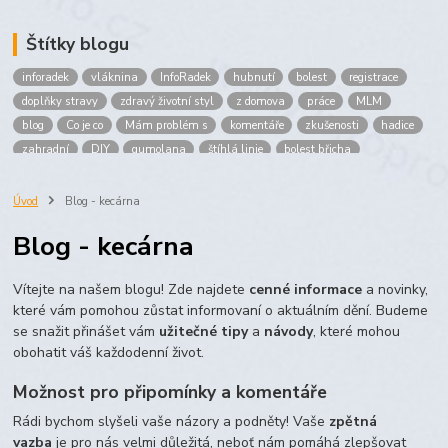
Štítky blogu
inforadek
vláknina
InfoRadek
hubnutí
bolest
registrace
doplňky stravy
zdravý životní styl
z domova
práce
MLM
blog
Co je co
Mám problém s
komentáře
zkušenosti
hadice
zahradní
DIY
gumolana
štíhlá linie
bolest břicha
Bronchitida
cholesterol
děti
imunita
játra
bioaktiv
Prokloub
Vláknina
spolupráce
body
peníze
brigáda
Úvod
Blog - kecárna
nákup
prodej
budování sítě
multi
level
marketing
Blog - kecárna
maltodextrin
škrob
skrob
kyselina
citronova
jablko
Jablka plod
vitamín C
Zelený čaj
Vítejte na našem blogu! Zde najdete
cenné informace
a novinky,
které vám pomohou zůstat informovaní o aktuálním dění. Budeme
se snažit přinášet vám
užitečné tipy
a
návody
, které mohou
obohatit váš každodenní život.
Možnost pro připomínky a komentáře
Rádi bychom slyšeli vaše názory a podněty! Vaše
zpětná
vazba
je pro nás velmi důležitá, neboť nám pomáhá zlepšovat