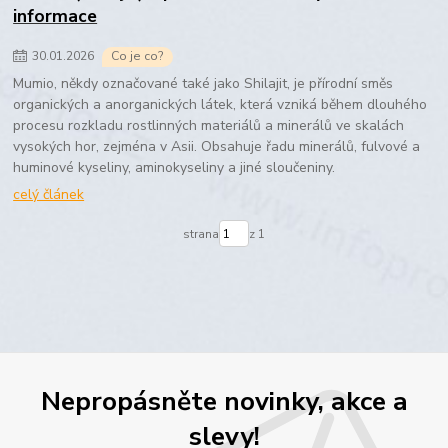
informace
30
.
01
.
2026
Co je co?
Mumio, někdy označované také jako Shilajit, je přírodní směs
organických a anorganických látek, která vzniká během dlouhého
procesu rozkladu rostlinných materiálů a minerálů ve skalách
vysokých hor, zejména v Asii. Obsahuje řadu minerálů, fulvové a
huminové kyseliny, aminokyseliny a jiné sloučeniny.
celý článek
strana
z 1
Nepropásněte novinky, akce a
slevy!