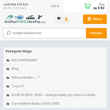
0
ks
+420 604 473 523
CZK
za
0 Kč
(Po-Pá, 9-19 hod.)
Menu
Hledat
Kategorie blogu
Kdo je InfoRadek?
Blog
Mám problém s ... ?
Co je co?
KLUB GLOBAL 3000 – české produkty pro zdraví a vitalitu
O produktech Klubu Global 3000