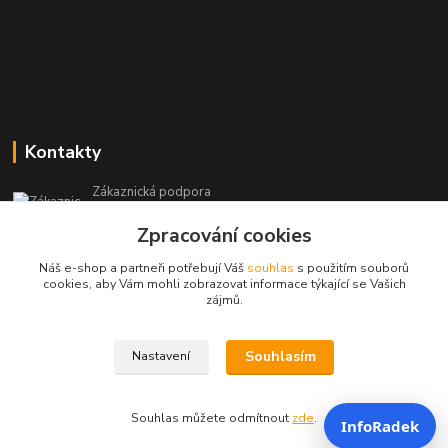
Kontakty
Zákaznická podpora
+420 604 473 523
Zpracování cookies
(Po-Pá, 9-19 hod.)
Náš e-shop a partneři potřebují Váš
souhlas
s použitím souborů
info@infoproinfo.cz
cookies, aby Vám mohli zobrazovat informace týkající se Vašich
zájmů.
Souhlasím
Nastavení
RadovanCZ 2023-25
Souhlas můžete odmítnout
zde
.
InfoRadek
Vytvořeno na
Eshop-rychle.cz