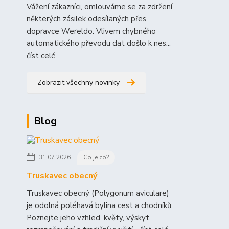
Vážení zákazníci, omlouváme se za zdržení
některých zásilek odesílaných přes
dopravce Wereldo. Vlivem chybného
automatického převodu dat došlo k nes...
číst celé
Zobrazit všechny novinky
Blog
31.07.2026
Co je co?
Truskavec obecný
Truskavec obecný (Polygonum aviculare)
je odolná poléhavá bylina cest a chodníků.
Poznejte jeho vzhled, květy, výskyt,