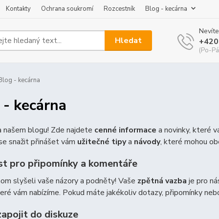
Kontakty
Ochrana soukromí
Rozcestník
Blog - kecárna
Nevíte
Hledat
+420
(Po-Pá
log - kecárna
 - kecárna
na našem blogu! Zde najdete
cenné informace
a novinky, které 
e snažit přinášet vám
užitečné tipy
a
návody
, které mohou ob
t pro připomínky a komentáře
hom slyšeli vaše názory a podněty! Vaše
zpětná vazba
je pro ná
teré vám nabízíme. Pokud máte jakékoliv dotazy, připomínky ne
zapojit do diskuze