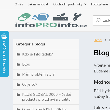
O nás
Jak nakupovat
Obchodní podmínky
Fotogalerie
Úvod
B
Kategorie blogu
Blog
Kdo je InfoRadek?
Blog
Vítejte 
Budeme s
Mám problém s ... ?
Možnos
Co je co?
Rádi byc
KLUB GLOBAL 3000 – české
služby, k
produkty pro zdraví a vitalitu
Jak se 
O produktech Klubu Global