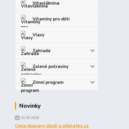
Vitavláknina
Vitamíny pro děti
Vlasy
Zahrada
Zelené potraviny
Zimní program
Novinky
31.05.2026
Cena dopravy zboží a příplatky za