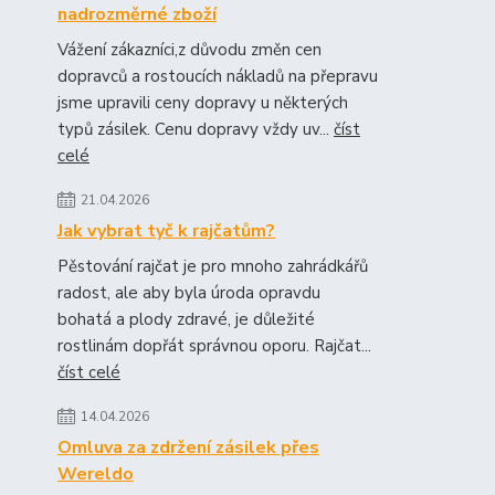
nadrozměrné zboží
Vážení zákazníci,z důvodu změn cen
dopravců a rostoucích nákladů na přepravu
jsme upravili ceny dopravy u některých
typů zásilek. Cenu dopravy vždy uv...
číst
celé
21.04.2026
Jak vybrat tyč k rajčatům?
Pěstování rajčat je pro mnoho zahrádkářů
radost, ale aby byla úroda opravdu
bohatá a plody zdravé, je důležité
rostlinám dopřát správnou oporu. Rajčat...
číst celé
14.04.2026
Omluva za zdržení zásilek přes
Wereldo