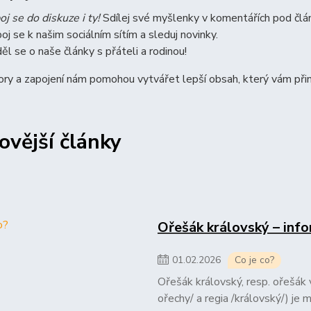
oj se do diskuze i ty!
Sdílej své myšlenky v komentářích pod člá
poj se k našim sociálním sítím a sleduj novinky.
ěl se o naše články s přáteli a rodinou!
ry a zapojení nám pomohou vytvářet lepší obsah, který vám přin
ovější články
Ořešák královský – inf
01
.
02
.
2026
Co je co?
Ořešák královský, resp. ořešák vl
ořechy/ a regia /královský/) je 