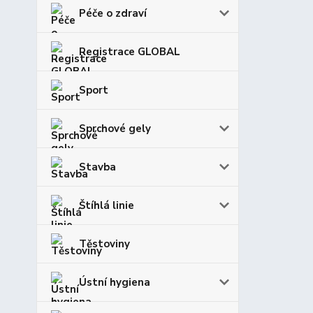
Péče o zdraví
Registrace GLOBAL
Sport
Sprchové gely
Stavba
Štíhlá linie
Těstoviny
Ústní hygiena