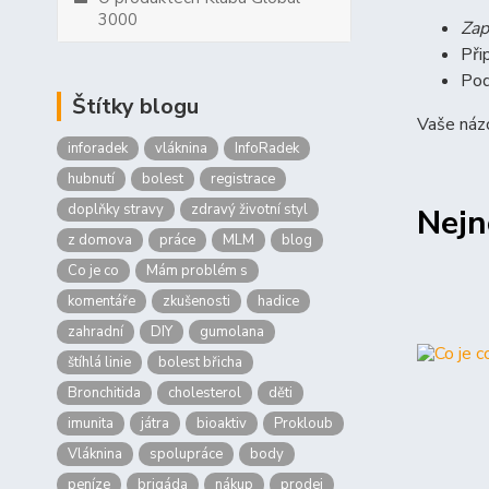
3000
Zap
Při
Pod
Štítky blogu
Vaše názo
inforadek
vláknina
InfoRadek
hubnutí
bolest
registrace
doplňky stravy
zdravý životní styl
Nejn
z domova
práce
MLM
blog
Co je co
Mám problém s
komentáře
zkušenosti
hadice
zahradní
DIY
gumolana
štíhlá linie
bolest břicha
Bronchitida
cholesterol
děti
imunita
játra
bioaktiv
Prokloub
Vláknina
spolupráce
body
peníze
brigáda
nákup
prodej