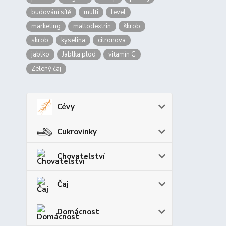
budování sítě
multi
level
marketing
maltodextrin
škrob
skrob
kyselina
citronova
jablko
Jablka plod
vitamín C
Zelený čaj
Cévy
Cukrovinky
Chovatelství
Čaj
Domácnost