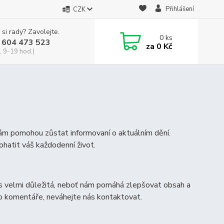
Přihlášení
CZK
 si rady? Zavolejte.
0
ks
 604 473 523
za
0 Kč
, 9-19 hod.)
vám pomohou zůstat informovaní o aktuálním dění.
ohatit váš každodenní život.
s velmi důležitá, neboť nám pomáhá zlepšovat obsah a
bo komentáře, neváhejte nás kontaktovat.