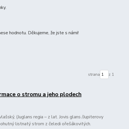
nky.
ese hodnotu. Děkujeme, že jste s námi!
strana
z 1
ormace o stromu a jeho plodech
ašský, (Juglans regia – z lat. Jovis glans /Jupiterovy
mohutný listnatý strom z čeledi ořešákovitých.