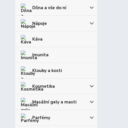
Dílna a vše do ní
Nápoje
Káva
Imunita
Klouby a kosti
Kosmetika
Masážní gely a masti
Parfémy