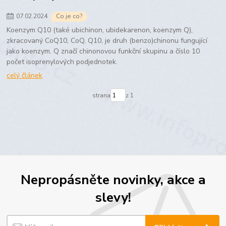
07
.
02
.
2024
Co je co?
Koenzym Q10 (také ubichinon, ubidekarenon, koenzym Q),
zkracovaný CoQ10, CoQ, Q10, je druh (benzo)chinonu fungující
jako koenzym. Q značí chinonovou funkční skupinu a číslo 10
počet isoprenylových podjednotek.
celý článek
strana
z 1
Nepropásněte novinky, akce a
slevy!