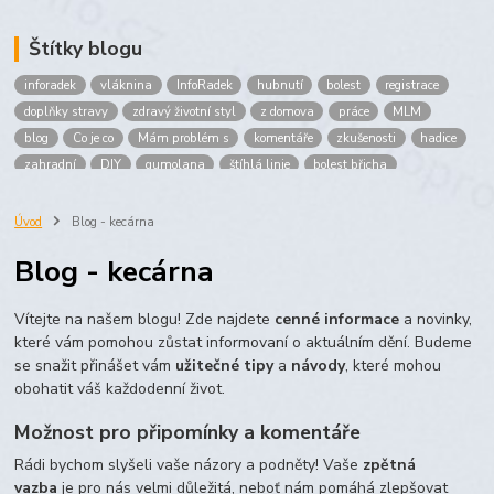
Štítky blogu
inforadek
vláknina
InfoRadek
hubnutí
bolest
registrace
doplňky stravy
zdravý životní styl
z domova
práce
MLM
blog
Co je co
Mám problém s
komentáře
zkušenosti
hadice
zahradní
DIY
gumolana
štíhlá linie
bolest břicha
Bronchitida
cholesterol
děti
imunita
játra
bioaktiv
Prokloub
Vláknina
spolupráce
body
peníze
brigáda
Úvod
Blog - kecárna
nákup
prodej
budování sítě
multi
level
marketing
Blog - kecárna
maltodextrin
škrob
skrob
kyselina
citronova
jablko
Jablka plod
vitamín C
Zelený čaj
Vítejte na našem blogu! Zde najdete
cenné informace
a novinky,
které vám pomohou zůstat informovaní o aktuálním dění. Budeme
se snažit přinášet vám
užitečné tipy
a
návody
, které mohou
obohatit váš každodenní život.
Možnost pro připomínky a komentáře
Rádi bychom slyšeli vaše názory a podněty! Vaše
zpětná
vazba
je pro nás velmi důležitá, neboť nám pomáhá zlepšovat