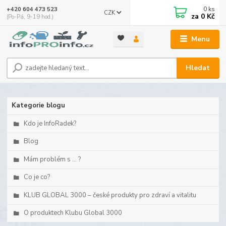
0
ks
+420 604 473 523
CZK
za
0 Kč
(Po-Pá, 9-19 hod.)
Menu
Hledat
Kategorie blogu
Kdo je InfoRadek?
Blog
Mám problém s ... ?
Co je co?
KLUB GLOBAL 3000 – české produkty pro zdraví a vitalitu
O produktech Klubu Global 3000