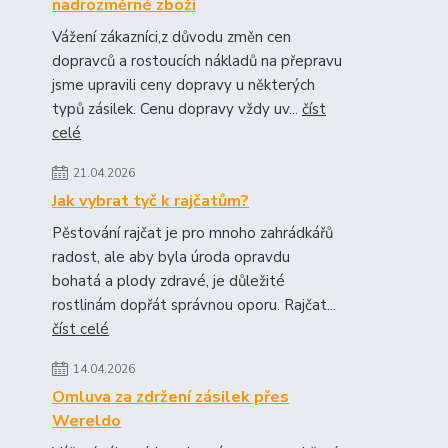
nadrozměrné zboží
Vážení zákazníci,z důvodu změn cen
dopravců a rostoucích nákladů na přepravu
jsme upravili ceny dopravy u některých
typů zásilek. Cenu dopravy vždy uv...
číst
celé
21.04.2026
Jak vybrat tyč k rajčatům?
Pěstování rajčat je pro mnoho zahrádkářů
radost, ale aby byla úroda opravdu
bohatá a plody zdravé, je důležité
rostlinám dopřát správnou oporu. Rajčat...
číst celé
14.04.2026
Omluva za zdržení zásilek přes
Wereldo