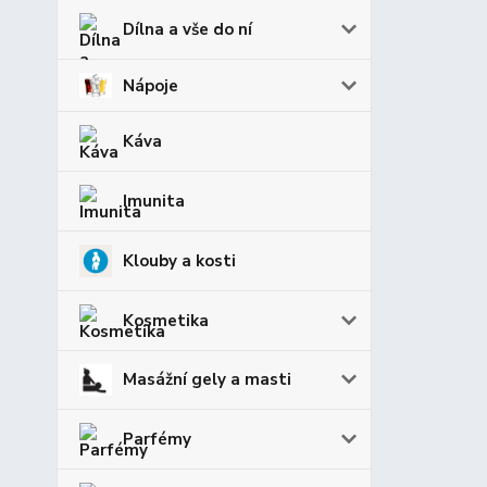
Dílna a vše do ní
Nápoje
Káva
Imunita
Klouby a kosti
Kosmetika
Masážní gely a masti
Parfémy