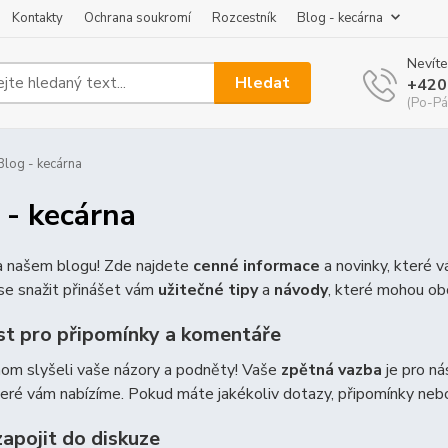
Kontakty
Ochrana soukromí
Rozcestník
Blog - kecárna
Nevíte
Hledat
+420
(Po-Pá
log - kecárna
 - kecárna
na našem blogu! Zde najdete
cenné informace
a novinky, které 
e snažit přinášet vám
užitečné tipy
a
návody
, které mohou ob
t pro připomínky a komentáře
hom slyšeli vaše názory a podněty! Vaše
zpětná vazba
je pro ná
teré vám nabízíme. Pokud máte jakékoliv dotazy, připomínky ne
zapojit do diskuze