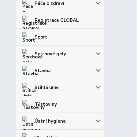
Péče o zdraví
Registrace GLOBAL
Sport
Sprchové gely
Stavba
Štíhlá linie
Těstoviny
Ústní hygiena