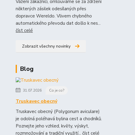
Vážení zákazníci, omlouváme se za zdržení
některých zásilek odesílaných přes
dopravce Wereldo. Vlivem chybného
automatického převodu dat došlo k nes...
číst celé
Zobrazit všechny novinky
Blog
31.07.2026
Co je co?
Truskavec obecný
Truskavec obecný (Polygonum aviculare)
je odolná poléhavá bylina cest a chodníků.
Poznejte jeho vzhled, květy, výskyt,
rozmnožování a tradiční využití...
číst celé