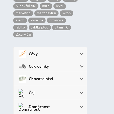
budování sítě
multi
level
marketing
maltodextrin
škrob
skrob
kyselina
citronova
jablko
Jablka plod
vitamín C
Zelený čaj
Cévy
Cukrovinky
Chovatelství
Čaj
Domácnost