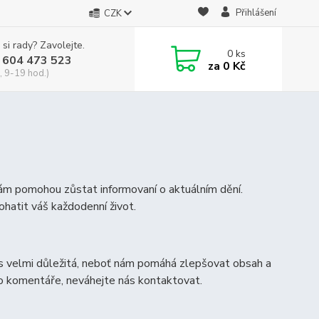
Přihlášení
CZK
 si rady? Zavolejte.
0
ks
 604 473 523
za
0 Kč
, 9-19 hod.)
vám pomohou zůstat informovaní o aktuálním dění.
ohatit váš každodenní život.
s velmi důležitá, neboť nám pomáhá zlepšovat obsah a
bo komentáře, neváhejte nás kontaktovat.