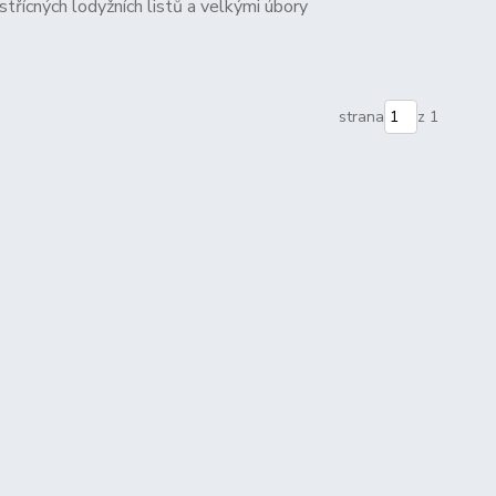
střícných lodyžních listů a velkými úbory
strana
z 1