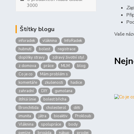
3000
Zap
Při
Pod
Štítky blogu
Vaše názo
inforadek
vláknina
InfoRadek
hubnutí
bolest
registrace
doplňky stravy
zdravý životní styl
Nejn
z domova
práce
MLM
blog
Co je co
Mám problém s
komentáře
zkušenosti
hadice
zahradní
DIY
gumolana
štíhlá linie
bolest břicha
Bronchitida
cholesterol
děti
imunita
játra
bioaktiv
Prokloub
Vláknina
spolupráce
body
peníze
brigáda
nákup
prodej