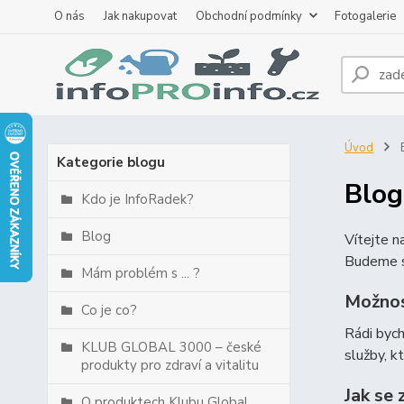
O nás
Jak nakupovat
Obchodní podmínky
Fotogalerie
Úvod
B
Kategorie blogu
Blog
Kdo je InfoRadek?
Blog
Vítejte 
Budeme s
Mám problém s ... ?
Možnos
Co je co?
Rádi byc
KLUB GLOBAL 3000 – české
služby, k
produkty pro zdraví a vitalitu
Jak se 
O produktech Klubu Global