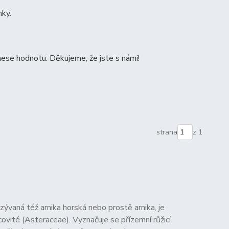
nky.
ese hodnotu. Děkujeme, že jste s námi!
strana
z 1
zývaná též arnika horská nebo prostě arnika, je
covité (Asteraceae). Vyznačuje se přízemní růžicí