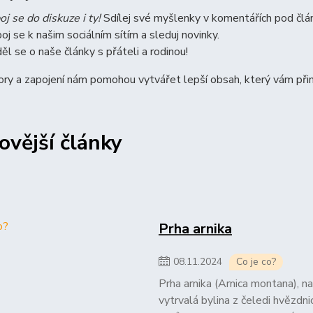
oj se do diskuze i ty!
Sdílej své myšlenky v komentářích pod člá
poj se k našim sociálním sítím a sleduj novinky.
ěl se o naše články s přáteli a rodinou!
ry a zapojení nám pomohou vytvářet lepší obsah, který vám přin
ovější články
Prha arnika
08
.
11
.
2024
Co je co?
Prha arnika (Arnica montana), na
vytrvalá bylina z čeledi hvězdni