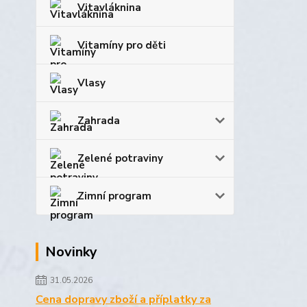
Vitavláknina
Vitamíny pro děti
Vlasy
Zahrada
Zelené potraviny
Zimní program
Novinky
31.05.2026
Cena dopravy zboží a příplatky za