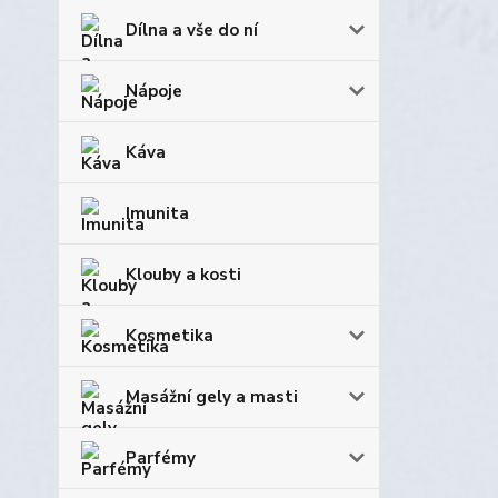
Dílna a vše do ní
Nápoje
Káva
Imunita
Klouby a kosti
Kosmetika
Masážní gely a masti
Parfémy