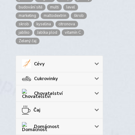
budování sítě
multi
level
marketing
maltodextrin
škrob
skrob
kyselina
citronova
jablko
Jablka plod
vitamín C
Zelený čaj
Cévy
Cukrovinky
Chovatelství
Čaj
Domácnost