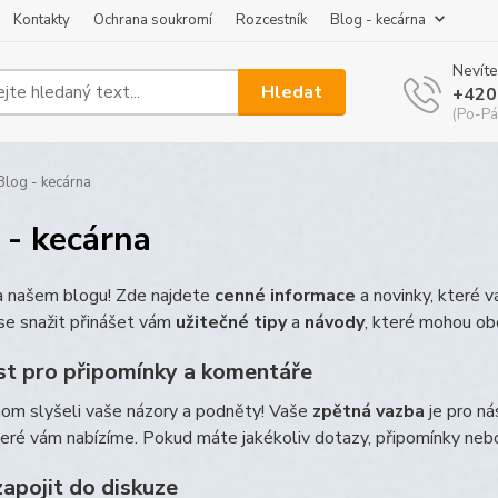
Kontakty
Ochrana soukromí
Rozcestník
Blog - kecárna
Nevíte
Hledat
+420
(Po-Pá
log - kecárna
 - kecárna
na našem blogu! Zde najdete
cenné informace
a novinky, které 
e snažit přinášet vám
užitečné tipy
a
návody
, které mohou ob
t pro připomínky a komentáře
hom slyšeli vaše názory a podněty! Vaše
zpětná vazba
je pro ná
teré vám nabízíme. Pokud máte jakékoliv dotazy, připomínky ne
zapojit do diskuze