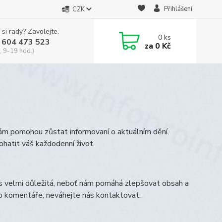
Přihlášení
CZK
 si rady? Zavolejte.
0
ks
 604 473 523
za
0 Kč
, 9-19 hod.)
vám pomohou zůstat informovaní o aktuálním dění.
ohatit váš každodenní život.
s velmi důležitá, neboť nám pomáhá zlepšovat obsah a
bo komentáře, neváhejte nás kontaktovat.