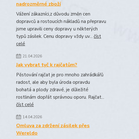
nadrozměrné zboží
Vážení zákazníci,z důvodu změn cen
dopravců a rostoucích nákladů na přepravu
jsme upravili ceny dopravy u některých
typů zásilek. Cenu dopravy vždy uv...
číst
celé
21.04.2026
Jak vybrat tyč k rajčatům?
Pěstování rajčat je pro mnoho zahrádkářů
radost, ale aby byla úroda opravdu
bohatá a plody zdravé, je důležité
rostlinám dopřát správnou oporu. Rajčat...
číst celé
14.04.2026
Omluva za zdržení zásilek přes
Wereldo