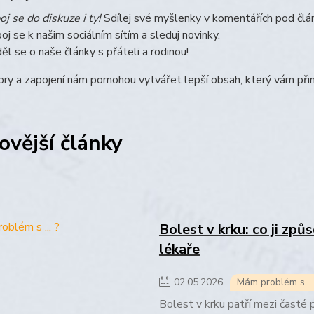
oj se do diskuze i ty!
Sdílej své myšlenky v komentářích pod člá
poj se k našim sociálním sítím a sleduj novinky.
ěl se o naše články s přáteli a rodinou!
ry a zapojení nám pomohou vytvářet lepší obsah, který vám přin
ovější články
Bolest v krku: co ji způs
lékaře
02
.
05
.
2026
Mám problém s ...
Bolest v krku patří mezi časté p