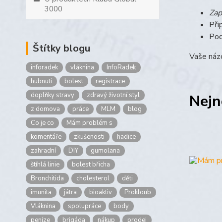
3000
Zap
Při
Pod
Štítky blogu
Vaše názo
inforadek
vláknina
InfoRadek
hubnutí
bolest
registrace
doplňky stravy
zdravý životní styl
Nejn
z domova
práce
MLM
blog
Co je co
Mám problém s
komentáře
zkušenosti
hadice
zahradní
DIY
gumolana
štíhlá linie
bolest břicha
Bronchitida
cholesterol
děti
imunita
játra
bioaktiv
Prokloub
Vláknina
spolupráce
body
peníze
brigáda
nákup
prodej