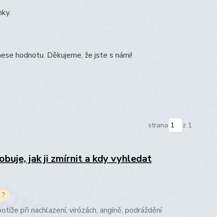
nky.
ese hodnotu. Děkujeme, že jste s námi!
strana
z 1
obuje, jak ji zmírnit a kdy vyhledat
 ?
otíže při nachlazení, virózách, angíně, podráždění