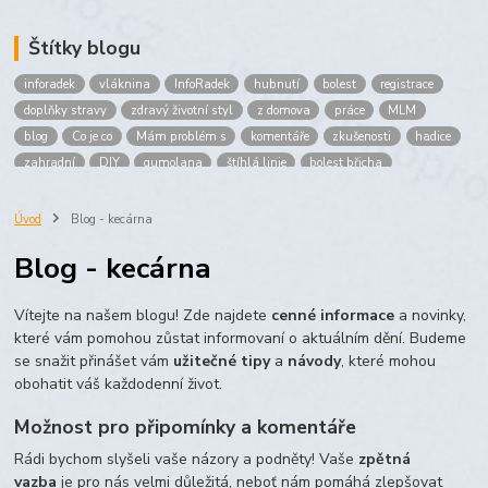
Štítky blogu
inforadek
vláknina
InfoRadek
hubnutí
bolest
registrace
doplňky stravy
zdravý životní styl
z domova
práce
MLM
blog
Co je co
Mám problém s
komentáře
zkušenosti
hadice
zahradní
DIY
gumolana
štíhlá linie
bolest břicha
Bronchitida
cholesterol
děti
imunita
játra
bioaktiv
Prokloub
Vláknina
spolupráce
body
peníze
brigáda
Úvod
Blog - kecárna
nákup
prodej
budování sítě
multi
level
marketing
Blog - kecárna
maltodextrin
škrob
skrob
kyselina
citronova
jablko
Jablka plod
vitamín C
Zelený čaj
Vítejte na našem blogu! Zde najdete
cenné informace
a novinky,
které vám pomohou zůstat informovaní o aktuálním dění. Budeme
se snažit přinášet vám
užitečné tipy
a
návody
, které mohou
obohatit váš každodenní život.
Možnost pro připomínky a komentáře
Rádi bychom slyšeli vaše názory a podněty! Vaše
zpětná
vazba
je pro nás velmi důležitá, neboť nám pomáhá zlepšovat