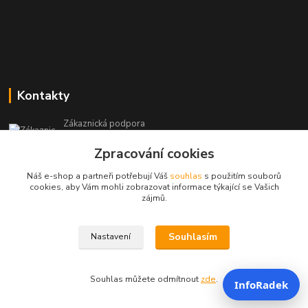
Kontakty
Zákaznická podpora
+420 604 473 523
Zpracování cookies
(Po-Pá, 9-19 hod.)
Náš e-shop a partneři potřebují Váš
souhlas
s použitím souborů
info@infoproinfo.cz
cookies, aby Vám mohli zobrazovat informace týkající se Vašich
zájmů.
Souhlasím
Nastavení
RadovanCZ 2023-25
Souhlas můžete odmítnout
zde
.
InfoRadek
Vytvořeno na
Eshop-rychle.cz