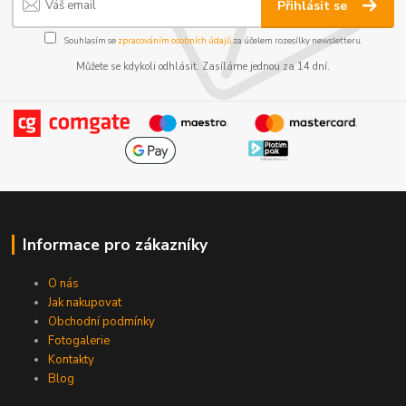
Přihlásit se
Souhlasím se
zpracováním osobních údajů
za účelem rozesílky newsletteru.
Můžete se kdykoli odhlásit. Zasíláme jednou za 14 dní.
Informace pro zákazníky
O nás
Jak nakupovat
Obchodní podmínky
Fotogalerie
Kontakty
Blog