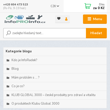
0
ks
+420 604 473 523
CZK
za
0 Kč
(Po-Pá, 9-19 hod.)
Menu
Hledat
Kategorie blogu
Kdo je InfoRadek?
Blog
Mám problém s ... ?
Co je co?
KLUB GLOBAL 3000 – české produkty pro zdraví a vitalitu
O produktech Klubu Global 3000