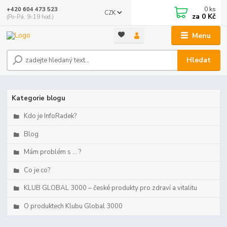
0
ks
+420 604 473 523
CZK
za
0 Kč
(Po-Pá, 9-19 hod.)
Menu
Hledat
Kategorie blogu
Kdo je InfoRadek?
Blog
Mám problém s ... ?
Co je co?
KLUB GLOBAL 3000 – české produkty pro zdraví a vitalitu
O produktech Klubu Global 3000