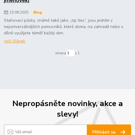
jmenovek)
15
.
08
.
2025
Blog
Stahovací pásky, známé také jako „zip ties“, jsou jedním z
nejuniverzálnějších pomocníků, které doma, na zahradě nebo v
dílně využijete téměř každý den.
celý článek
strana
z 1
Nepropásněte novinky, akce a
slevy!
Přihlásit se