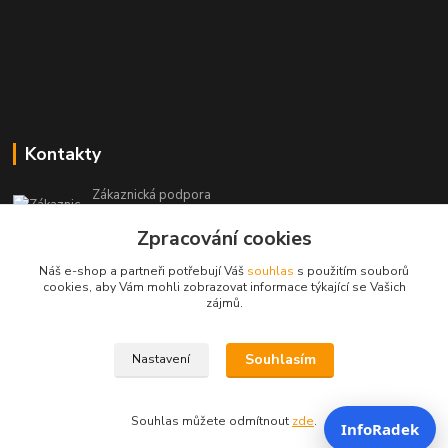
Kontakty
Zákaznická podpora
+420 604 473 523
Zpracování cookies
(Po-Pá, 9-19 hod.)
Náš e-shop a partneři potřebují Váš
souhlas
s použitím souborů
info@infoproinfo.cz
cookies, aby Vám mohli zobrazovat informace týkající se Vašich
zájmů.
Souhlasím
Nastavení
RadovanCZ 2023-25
Souhlas můžete odmítnout
zde
.
InfoRadek
Vytvořeno na
Eshop-rychle.cz