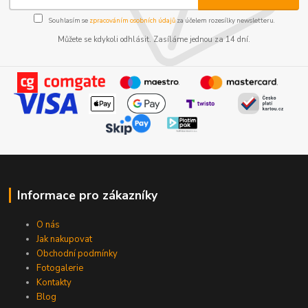
Souhlasím se
zpracováním osobních údajů
za účelem rozesílky newsletteru.
Můžete se kdykoli odhlásit. Zasíláme jednou za 14 dní.
Informace pro zákazníky
O nás
Jak nakupovat
Obchodní podmínky
Fotogalerie
Kontakty
Blog