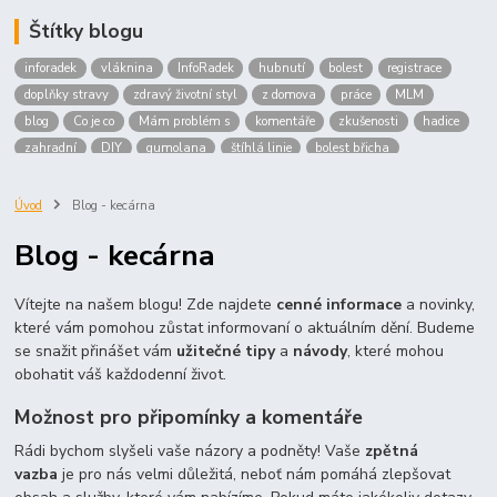
Štítky blogu
inforadek
vláknina
InfoRadek
hubnutí
bolest
registrace
doplňky stravy
zdravý životní styl
z domova
práce
MLM
blog
Co je co
Mám problém s
komentáře
zkušenosti
hadice
zahradní
DIY
gumolana
štíhlá linie
bolest břicha
Bronchitida
cholesterol
děti
imunita
játra
bioaktiv
Prokloub
Vláknina
spolupráce
body
peníze
brigáda
Úvod
Blog - kecárna
nákup
prodej
budování sítě
multi
level
marketing
Blog - kecárna
maltodextrin
škrob
skrob
kyselina
citronova
jablko
Jablka plod
vitamín C
Zelený čaj
Vítejte na našem blogu! Zde najdete
cenné informace
a novinky,
které vám pomohou zůstat informovaní o aktuálním dění. Budeme
se snažit přinášet vám
užitečné tipy
a
návody
, které mohou
obohatit váš každodenní život.
Možnost pro připomínky a komentáře
Rádi bychom slyšeli vaše názory a podněty! Vaše
zpětná
vazba
je pro nás velmi důležitá, neboť nám pomáhá zlepšovat